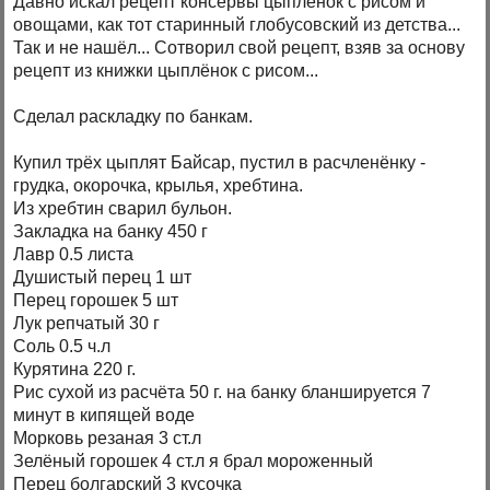
Давно искал рецепт консервы цыплёнок с рисом и
овощами, как тот старинный глобусовский из детства...
Так и не нашёл... Сотворил свой рецепт, взяв за основу
рецепт из книжки цыплёнок с рисом...
Сделал раскладку по банкам.
Купил трёх цыплят Байсар, пустил в расчленёнку -
грудка, окорочка, крылья, хребтина.
Из хребтин сварил бульон.
Закладка на банку 450 г
Лавр 0.5 листа
Душистый перец 1 шт
Перец горошек 5 шт
Лук репчатый 30 г
Соль 0.5 ч.л
Курятина 220 г.
Рис сухой из расчёта 50 г. на банку бланшируется 7
минут в кипящей воде
Морковь резаная 3 ст.л
Зелёный горошек 4 ст.л я брал мороженный
Перец болгарский 3 кусочка