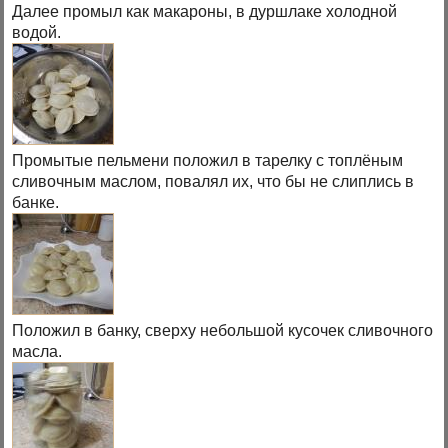
Далее промыл как макароны, в дуршлаке холодной
водой.
Промытые пельмени положил в тарелку с топлёным
сливочным маслом, повалял их, что бы не слиплись в
банке.
Положил в банку, сверху небольшой кусочек сливочного
масла.