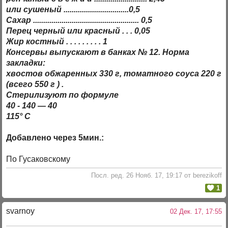
или сушеный ................................0,5
Сахар .................................................... 0,5
Перец черный или красный . . . 0,05
Жир костный . . . . . . . . . 1
Консервы выпускают в банках № 12. Норма
закладки:
хвостов обжаренных 330 г, томатного соуса 220 г
(всего 550 г ) .
Стерилизуют по формуле
40 - 140 — 40
115° С
Добавлено через 5мин.:
По Гусаковскому
Посл. ред. 26 Нояб. 17, 19:17 от berezikoff
1
svarnoy
02 Дек. 17, 17:55