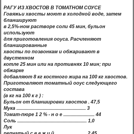
РАГУ ИЗ ХВОСТОВ В ТОМАТНОМ СОУСЕ
Говяжьи хвосты моют в холодной воде, затем
бланшируют
в 2,5%-ном растворе соли 45 мин, бульон
используют
для приготовления ооуса. Расчленяют
бланшированные
хвосты по позвонкам и обжаривают в
двустенном
котле 25 мин или на противнях 10 мин; при
обжарке
добавляют 8 кг костного жира на 100 кг хвостов.
Приготовляют томатный ооус следующего
состава
(в кг на 100 к г ) :
Бульон от бланшировки хвостов . 47,5
Мука .......................................................... 3
Томат-пюре 1 2 % - н о е .......................... 44
Соль .......................................................... 1,0
Лук
репчатый с в е ж и й .......................... 2,45