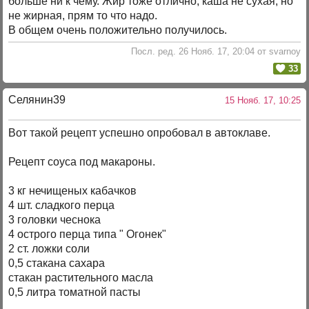
больше ни к чему. Жир тоже отлично, каша не сухая, но
не жирная, прям то что надо.
В общем очень положительно получилось.
Посл. ред. 26 Нояб. 17, 20:04 от svarnoy
33
Селянин39
15 Нояб. 17, 10:25
Вот такой рецепт успешно опробовал в автоклаве.
Рецепт соуса под макароны.
3 кг нечищеных кабачков
4 шт. сладкого перца
3 головки чеснока
4 острого перца типа " Огонек"
2 ст. ложки соли
0,5 стакана сахара
стакан растительного масла
0,5 литра томатной пасты