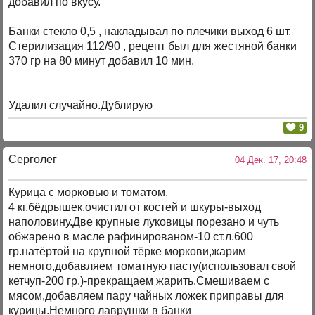
добавил по вкусу.
Банки стекло 0,5 , накладывал по плечики выход 6 шт.
Стерилизация 112/90 , рецепт был для жестяной банки
370 гр на 80 минут добавил 10 мин.
Удалил случайно.Дублирую
9
Серголег
04 Дек. 17, 20:48
Курица с морковью и томатом.
4 кг.бёдрышек,очистил от костей и шкуры-выход
наполовину.Две крупные луковицы порезано и чуть
обжарено в масле рафинированом-10 ст.л.600
гр.натёртой на крупной тёрке моркови,жарим
немного,добавляем томатную пасту(использовал свой
кетчуп-200 гр.)-прекращаем жарить.Смешиваем с
мясом,добавляем пару чайных ложек приправы для
курицы.Немного лаврушки в банки