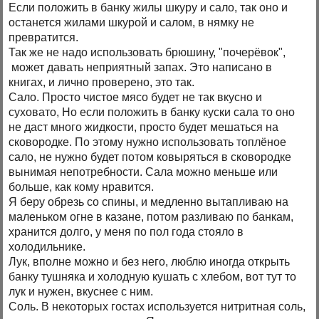
Если положить в банку жилы шкуру и сало, так оно и
останется жилами шкурой и салом, в нямку не
превратится.
Так же не надо использовать брюшину, "почерёвок",
может давать неприятный запах. Это написано в
книгах, и лично проверено, это так.
Сало. Просто чистое мясо будет не так вкусно и
суховато, Но если положить в банку куски сала то оно
не даст много жидкости, просто будет мешаться на
сковородке. По этому нужно использовать топлёное
сало, не нужно будет потом ковыряться в сковородке
вынимая непотребности. Сала можно меньше или
больше, как кому нравится.
Я беру обрезь со спины, и медленно вытапливаю на
маленьком огне в казане, потом разливаю по банкам,
хранится долго, у меня по пол года стояло в
холодильнике.
Лук, вполне можно и без него, люблю иногда открыть
банку тушняка и холодную кушать с хлебом, вот тут то
лук и нужен, вкуснее с ним.
Соль. В некоторых гостах используется нитритная соль,