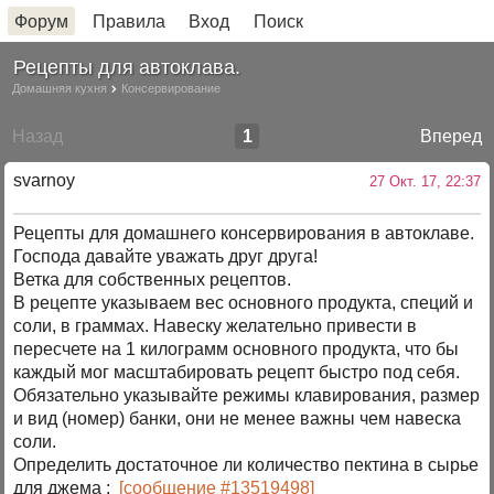
Форум
Правила
Вход
Поиск
Рецепты для автоклава.
Домашняя кухня
Консервирование
Назад
1
Вперед
svarnoy
27 Окт. 17, 22:37
Рецепты для домашнего консервирования в автоклаве.
Господа давайте уважать друг друга!
Ветка для собственных рецептов.
В рецепте указываем вес основного продукта, специй и
соли, в граммах. Навеску желательно привести в
пересчете на 1 килограмм основного продукта, что бы
каждый мог масштабировать рецепт быстро под себя.
Обязательно указывайте режимы клавирования, размер
и вид (номер) банки, они не менее важны чем навеска
соли.
Определить достаточное ли количество пектина в сырье
для джема :
[сообщение #13519498]