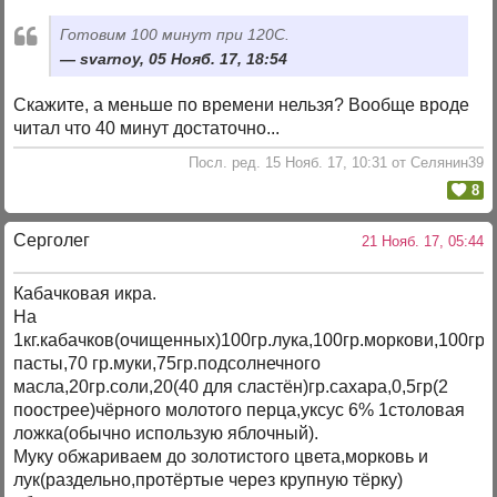
Готовим 100 минут при 120С.
svarnoy, 05 Нояб. 17, 18:54
Скажите, а меньше по времени нельзя? Вообще вроде
читал что 40 минут достаточно...
Посл. ред. 15 Нояб. 17, 10:31 от Селянин39
8
Серголег
21 Нояб. 17, 05:44
Кабачковая икра.
На
1кг.кабачков(очищенных)100гр.лука,100гр.моркови,100гр.
пасты,70 гр.муки,75гр.подсолнечного
масла,20гр.соли,20(40 для сластён)гр.сахара,0,5гр(2
поострее)чёрного молотого перца,уксус 6% 1столовая
ложка(обычно использую яблочный).
Муку обжариваем до золотистого цвета,морковь и
лук(раздельно,протёртые через крупную тёрку)