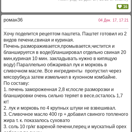
16
роман36
04 Дек. 17, 17:21
Хочу поделится рецептом паштета. Паштет готовил из 2
видов печени,свиная и куриная.
Печень размораживается,промывается,чистится и
бланшируется в воде(бланшировал отдельно свиная 20
мин,куриная 10 мин. закладывать нужно в кипящую
воду) Параллельно обжаривал лук и морковь в
сливочном масле. Все ингредиенты пропустил через
мясорубку,а затем измельчил в кухонном комбайне.
По составу:
1. печень замороженная 2,8 кг,после разморозки и
бланшировки очень сильно теряет в весе,осталось 1,7
кг!
2. лук и морковь по 4 крупных штуки не взвешивал.
3. Сливочное масло 400 гр + добавил свиного топленого
жира т. к. показалось суховато
3. соль 10 гр/кг вареной печени,перец и мускатный орех