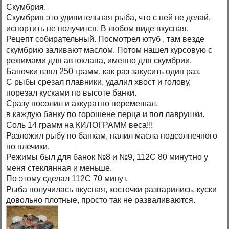
Скумбрия.
Скумбрия это удивительная рыба, что с ней не делай,
испортить не получится. В любом виде вкусная.
Рецепт собирательный. Посмотрел ютуб , там везде
скумбрию заливают маслом. Потом нашел курсовую с
режимами для автоклава, именно для скумбрии.
Баночки взял 250 грамм, как раз закусить один раз.
С рыбы срезал плавники, удалил хвост и голову,
порезал кусками по высоте банки.
Сразу посолил и аккуратно перемешал.
в каждую банку по горошене перца и пол лаврушки.
Соль 14 грамм на КИЛОГРАММ веса!!!
Разложил рыбу по банкам, налил масла подсолнечного
по плечики.
Режимы был для банок №8 и №9, 112С 80 минут,но у
меня стеклянная и меньше.
По этому сделал 112С 70 минут.
Рыба получилась вкусная, косточки разварились, куски
довольно плотные, просто так не разваливаются.