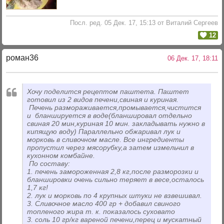
Посл. ред. 05 Дек. 17, 15:13 от Виталий Сергеев
12
роман36
06 Дек. 17, 18:11
Хочу поделится рецептом паштета. Паштет
готовил из 2 видов печени,свиная и куриная.
Печень размораживается,промывается,чистится
и бланшируется в воде(бланшировал отдельно
свиная 20 мин,куриная 10 мин. закладывать нужно в
кипящую воду) Параллельно обжаривал лук и
морковь в сливочном масле. Все ингредиенты
пропустил через мясорубку,а затем измельчил в
кухонном комбайне.
По составу:
1. печень замороженная 2,8 кг,после разморозки и
бланшировки очень сильно теряет в весе,осталось
1,7 кг!
2. лук и морковь по 4 крупных штуки не взвешивал.
3. Сливочное масло 400 гр + добавил свиного
топленого жира т. к. показалось суховато
3. соль 10 гр/кг вареной печени,перец и мускатный