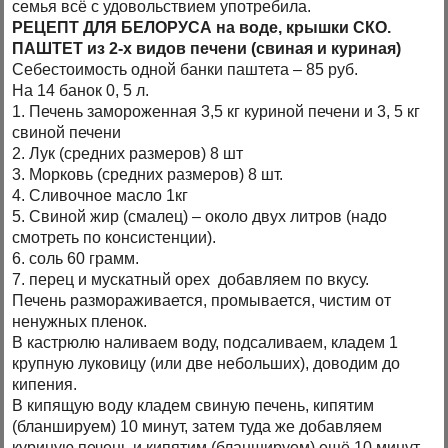
семья всё с удовольствием употребила.
РЕЦЕПТ ДЛЯ БЕЛОРУСА на воде, крышки СКО.
ПАШТЕТ из 2-х видов печени (свиная и куриная)
Себестоимость одной банки паштета – 85 руб.
На 14 банок 0, 5 л.
1. Печень замороженная 3,5 кг куриной печени и 3, 5 кг
свиной печени
2. Лук (средних размеров) 8 шт
3. Морковь (средних размеров) 8 шт.
4. Сливочное масло 1кг
5. Свиной жир (смалец) – около двух литров (надо
смотреть по консистенции).
6. соль 60 грамм.
7. перец и мускатный орех добавляем по вкусу.
Печень размораживается, промывается, чистим от
ненужных пленок.
В кастрюлю наливаем воду, подсаливаем, кладем 1
крупную луковицу (или две небольших), доводим до
кипения.
В кипящую воду кладем свиную печень, кипятим
(бланшируем) 10 минут, затем туда же добавляем
куриную печень и кипятим (бланшируем) ещё 10 минут.