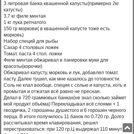
3 литровая банка квашенной капусты(примерно 2кг
катусты)
3,7 кг филе минтая
1 кг лука репчатого
150 гр моркови( в квашенной капусте тоже есть
морковь)
Набор специй для рыбы
Сахар 4 столовых ложек
Томат. паста 4 стол. ложки
Филе минтая обжаривал в панировки муки для
красоты(корочки)
Обжаривал капусту, морковь и лук, добавлял томат.
пасту. Далее тушил, как мне казалось до готовности.
Соль не клал вообще, специя с солью и капуста, хоть и
промытая и отжатая всё равно не пресная.
Делал в 720 граммовых банках(не знал сколько займет
мой продукт объёма) Перекладывал всё слоями + 1
гвоздичка, 2 горошины душистого и 6 горошин черного
перца. В итоге получилось 11 банок по 0.720 гр. Долго
рассчитывал время клавирования, решил
перестраховаться: при 120 гр.Ц выдержал 110 минут