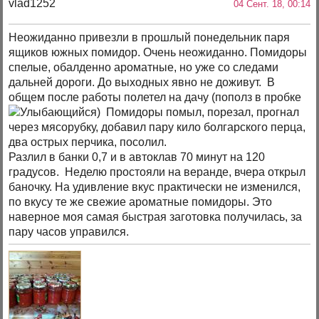
vlad1252
04 Сент. 18, 00:14
Неожиданно привезли в прошлый понедельник паря
ящиков южных помидор. Очень неожиданно. Помидоры
спелые, обалденно ароматные, но уже со следами
дальней дороги. До выходных явно не доживут. В
общем после работы полетел на дачу (пополз в пробке
) Помидоры помыл, порезал, прогнал
через мясорубку, добавил пару кило болгарского перца,
два острых перчика, посолил.
Разлил в банки 0,7 и в автоклав 70 минут на 120
градусов. Неделю простояли на веранде, вчера открыл
баночку. На удивление вкус практически не изменился,
по вкусу те же свежие ароматные помидоры. Это
наверное моя самая быстрая заготовка получилась, за
пару часов управился.