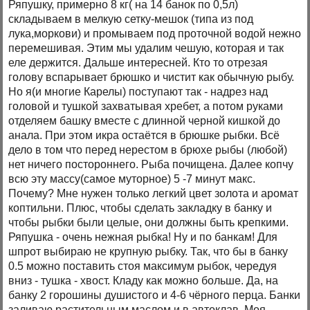
Ряпушку, примерно 8 кг( на 14 банок по 0,5л)
складываем в мелкую сетку-мешок (типа из под
лука,моркови) и промываем под проточной водой нежно
перемешивая. Этим мы удалим чешую, которая и так
еле держится. Дальше интересней. Кто то отрезая
голову вспарывает брюшко и чистит как обычную рыбу.
Но я(и многие Карелы) поступают так - надрез над
головой и тушкой захватывая хребет, а потом руками
отделяем башку вместе с длинной черной кишкой до
анала. При этом икра остаётся в брюшке рыбки. Всё
дело в том что перед нерестом в брюхе рыбы (любой)
нет ничего постороннего. Рыба почищена. Далее копчу
всю эту массу(самое муторное) 5 -7 минут макс.
Почему? Мне нужен только легкий цвет золота и аромат
коптильни. Плюс, чтобы сделать закладку в банку и
чтобы рыбки были целые, они должны быть крепкими.
Ряпушка - очень нежная рыбка! Ну и по банкам! Для
шпрот выбираю не крупную рыбку. Так, что бы в банку
0.5 можно поставить стоя максимум рыбок, чередуя
вниз - тушка - хвост. Кладу как можно больше. Да, на
банку 2 горошины душистого и 4-6 чёрного перца. Банки
заливаю растительным маслом и в автоклав. Моя