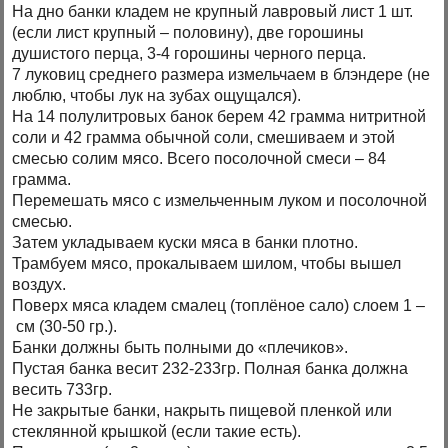
На дно банки кладем не крупный лавровый лист 1 шт.
(если лист крупный – половину), две горошины
душистого перца, 3-4 горошины черного перца.
7 луковиц среднего размера измельчаем в блэндере (не
люблю, чтобы лук на зубах ощущался).
На 14 полулитровых банок берем 42 грамма нитритной
соли и 42 грамма обычной соли, смешиваем и этой
смесью солим мясо. Всего посолочной смеси – 84
грамма.
Перемешать мясо с измельченным луком и посолочной
смесью.
Затем укладываем куски мяса в банки плотно.
Трамбуем мясо, прокалываем шилом, чтобы вышел
воздух.
Поверх мяса кладем смалец (топлёное сало) слоем 1 –
см (30-50 гр.).
Банки должны быть полными до «плечиков».
Пустая банка весит 232-233гр. Полная банка должна
весить 733гр.
Не закрытые банки, накрыть пищевой пленкой или
стеклянной крышкой (если такие есть).