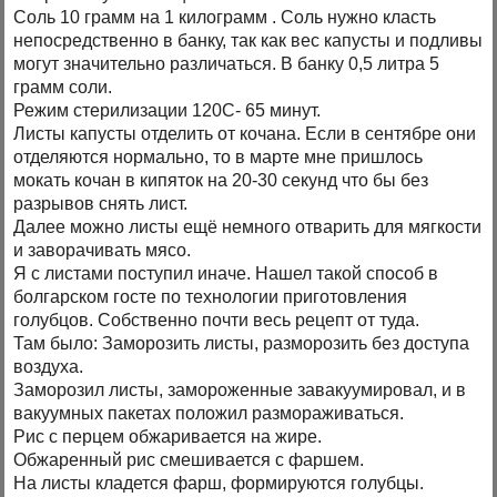
Соль 10 грамм на 1 килограмм . Соль нужно класть
непосредственно в банку, так как вес капусты и подливы
могут значительно различаться. В банку 0,5 литра 5
грамм соли.
Режим стерилизации 120С- 65 минут.
Листы капусты отделить от кочана. Если в сентябре они
отделяются нормально, то в марте мне пришлось
мокать кочан в кипяток на 20-30 секунд что бы без
разрывов снять лист.
Далее можно листы ещё немного отварить для мягкости
и заворачивать мясо.
Я с листами поступил иначе. Нашел такой способ в
болгарском госте по технологии приготовления
голубцов. Собственно почти весь рецепт от туда.
Там было: Заморозить листы, разморозить без доступа
воздуха.
Заморозил листы, замороженные завакуумировал, и в
вакуумных пакетах положил размораживаться.
Рис с перцем обжаривается на жире.
Обжаренный рис смешивается с фаршем.
На листы кладется фарш, формируются голубцы.