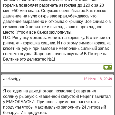
горелка позволяет разогнать автоклав до 120 с за 20
мин +50 мин клава. Остужаю очень быстро.Как только
давление на нуле открываю кран,убеждаюсь что
давление выравнено и открываю крышку. Всё снимаю в
силиконовой перчатке и выкладываю в прохладное
место. Утром все банки захлопнуты.
П.С. Ряпушку можно заменить на корюшку. В отличии от
ряпушки - корюшка хищник. И по этому зимняя корюшка
клюёт на уду и при вылове имеет очень сильный запах
свежего огурца.Жареная - очень вкусная! В Питере на
Балтике это деликатес №1!
7
alekseigy
16 Нояб. 18, 20:49
Я сегодня на даче,(погода позволяет),сварганил
солянку рыбную с квашенной капустой! Рецепт вычитал
у ЕМКОЛБАСКИ. Пришлось примерно рассчитать
продукты чтобы максимально заполнить 24 литровый
беларус. Из продуктов: