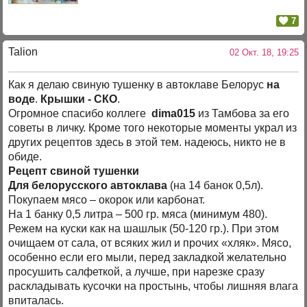
7
Talion
02 Окт. 18, 19:25
Как я делаю свиную тушенку в автоклаве Белорус
на
воде
.
Крышки - СКО
.
Огромное спасибо коллеге
dima015
из Тамбова за его
советы в личку. Кроме того некоторые моменты украл из
других рецептов здесь в этой тем. надеюсь, никто не в
обиде.
Рецепт свиной тушенки
Для белорусского автоклава
(на 14 банок 0,5л).
Покупаем мясо – окорок или карбонат.
На 1 банку 0,5 литра – 500 гр. мяса (минимум 480).
Режем на куски как на шашлык (50-120 гр.). При этом
очищаем от сала, от всяких жил и прочих «хляк». Мясо,
особенно если его мыли, перед закладкой желательно
просушить салфеткой, а лучше, при нарезке сразу
раскладывать кусочки на простынь, чтобы лишняя влага
впиталась.