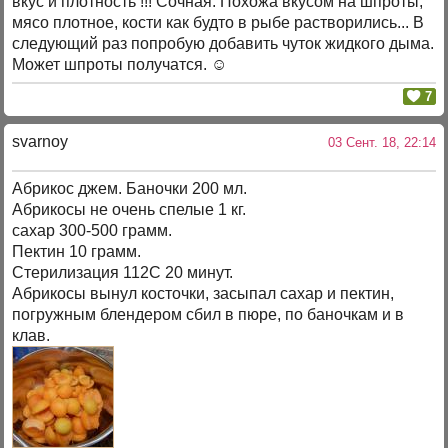
вкус и плотность !!! Сочная. Похожа вкусом на шпроты,
мясо плотное, кости как будто в рыбе растворились... В
следующий раз попробую добавить чуток жидкого дыма.
Может шпроты получатся. ☺
7
svarnoy
03 Сент. 18, 22:14
Абрикос джем. Баночки 200 мл.
Абрикосы не очень спелые 1 кг.
сахар 300-500 грамм.
Пектин 10 грамм.
Стерилизация 112С 20 минут.
Абрикосы вынул косточки, засыпал сахар и пектин,
погружным блендером сбил в пюре, по баночкам и в
клав.