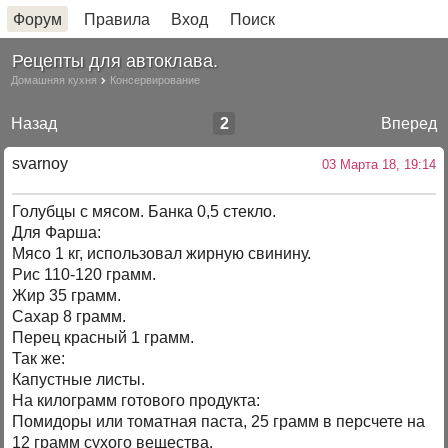
Форум
Правила
Вход
Поиск
Рецепты для автоклава.
Домашняя кухня
Консервирование
Назад
2
Вперед
svarnoy
03 Марта 18, 19:14
Голубцы с мясом. Банка 0,5 стекло.
Для Фарша:
Мясо 1 кг, использовал жирную свинину.
Рис 110-120 грамм.
Жир 35 грамм.
Сахар 8 грамм.
Перец красный 1 грамм.
Так же:
Капустные листы.
На килограмм готового продукта:
Помидоры или томатная паста, 25 грамм в персчете на
12 грамм сухого вещества.