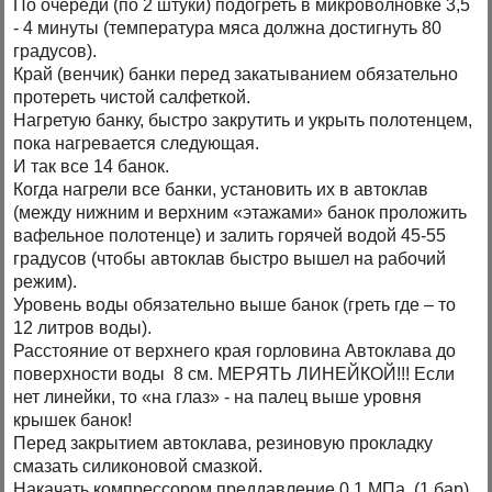
По очереди (по 2 штуки) подогреть в микроволновке 3,5
- 4 минуты (температура мяса должна достигнуть 80
градусов).
Край (венчик) банки перед закатыванием обязательно
протереть чистой салфеткой.
Нагретую банку, быстро закрутить и укрыть полотенцем,
пока нагревается следующая.
И так все 14 банок.
Когда нагрели все банки, установить их в автоклав
(между нижним и верхним «этажами» банок проложить
вафельное полотенце) и залить горячей водой 45-55
градусов (чтобы автоклав быстро вышел на рабочий
режим).
Уровень воды обязательно выше банок (греть где – то
12 литров воды).
Расстояние от верхнего края горловина Автоклава до
поверхности воды 8 см. МЕРЯТЬ ЛИНЕЙКОЙ!!! Если
нет линейки, то «на глаз» - на палец выше уровня
крышек банок!
Перед закрытием автоклава, резиновую прокладку
смазать силиконовой смазкой.
Накачать компрессором преддавление 0,1 МПа. (1 бар)