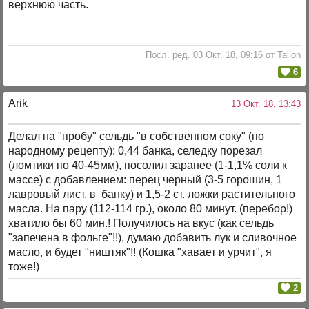
верхнюю часть.
Посл. ред. 03 Окт. 18, 09:16 от Talion
6
Arik
13 Окт. 18, 13:43
Делал на "пробу" сельдь "в собственном соку" (по
народному рецепту): 0,44 банка, селедку порезал
(ломтики по 40-45мм), посолил заранее (1-1,1% соли к
массе) с добавлением: перец черный (3-5 горошин, 1
лавровый лист, в банку) и 1,5-2 ст. ложки растительного
масла. На пару (112-114 гр.), около 80 минут. (перебор!)
хватило бы 60 мин.! Получилось на вкус (как сельдь
"запечена в фольге"!!), думаю добавить лук и сливочное
масло, и будет "ништяк"!! (Кошка "хавает и урчит", я
тоже!)
2