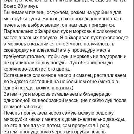
Всего 20 минут.
Вынимаем печень, остужаем, режем на удобные для
мясорубки куски. Бульон, в котором бланшировалась
печень, не выбрасываем, он нам еще пригодится.
Параллельно обжаривал лук и морковь в сливочном
масле в разных посудах. Я обжаривал лук в сковородке,
а морковь в казанчике, т.к. её много получилось, в
сковородку не влезала.На эту процедуру масла
требуется столько, чтобы лук и морковь не подгорели и
не прилипали ко дну посуды. Лук обжариваем до
коричнево-золотистого цвета.
Оставшееся сливочное масло и смалец растапливаем
до жидкого состояния на небольшом огне (можно в
одной посуде, можно в разных).
Затем, лук и морковь измельчаем в блэндере до
однородной кашеобразной массы (не люблю лук после
термообработки).
Печень пропускаем через самую мелкую решетку
мясорубки какая имеется в доме (желательно дважды,
но это я понял уже потом, сам пропускал 1 раз).
Затем, пропущенную через мясорубку печень