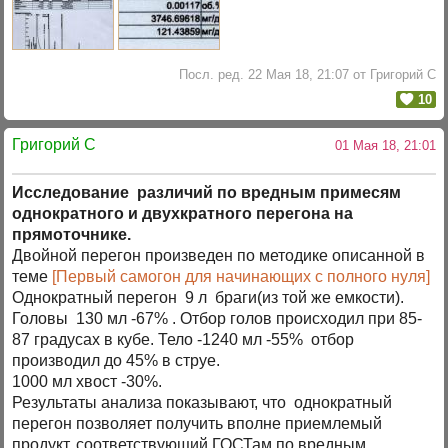
Посл. ред. 22 Мая 18, 21:07 от Григорий C
10
Григорий C
01 Мая 18, 21:01
Исследование различий по вредным примесям
однократного и двухкратного перегона на
прямоточнике.
Двойной перегон произведен по методике описанной в
теме
[Первый самогон для начинающих с полного нуля]
Однократный перегон 9 л браги(из той же емкости).
Головы 130 мл -67% . Отбор голов происходил при 85-
87 градусах в кубе. Тело -1240 мл -55% отбор
производил до 45% в струе.
1000 мл хвост -30%.
Результаты анализа показывают, что однократный
перегон позволяет получить вполне приемлемый
продукт, соответствующий ГОСТам по вредным