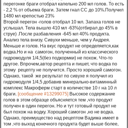
перегонке браги отобрал капельно 200 мл голов. То есть
- 2,2 % от объема браги. Затем гнал СС до 10%.Получил
1480 мл крепостью 23%
Второй перегон -голов отобрал 10 мл. Запаха голов не
услышал. Тела вышло 410 мл -63%(отбирал до 45% в
струе) .После разбавления -645 мл 40% продукта.
Анализ тела внизу. Сивухи меньше, чем у Андрея.
Меньше и голов. На вкус продукт не определяется,как
водка.Но и на самогон, полученный из классического
гидромодуля 1/4,5(без подкормки) не похож. Что-то
другое. Впрочем,автор рецепта и пишет, что водка по
этому рецепту не получится. Просто хороший самогон.
Однако, такой же результат по сивухе я получил из
гидромодуля 1/4,5 добавив минерально-витаминный
комплекс Макроферм старт в количестве 10 г на 10 л
браги.
[сообщение #13299075]
Высокое содержание
голов в этом образце объясняется тем ,что продукт
получен в один перегон. Но и тут готовый продукт не
был похож на водку. Хороший самогон ,но не водка.
Однако, преимущество над рецептом Вадима имеет в
том ,что выход конечного продукта будет выше более,