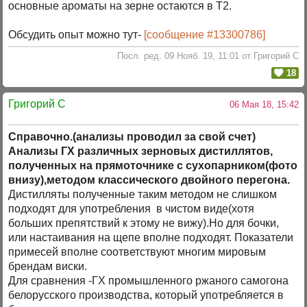
основные ароматы на зерне остаются в Т2.
Обсудить опыт можно тут-
[сообщение #13300786]
Посл. ред. 09 Нояб. 19, 11:01 от Григорий C
18
Григорий C
06 Мая 18, 15:42
Справочно.(анализы проводил за свой счет)
Анализы ГХ различных зерновых дистиллятов,
полученных на прямоточнике с сухопарником(фото
внизу),методом классического двойного перегона.
Дистилляты полученные таким методом не слишком
подходят для употребления в чистом виде(хотя
больших препятствий к этому не вижу).Но для бочки,
или настаивания на щепе вполне подходят. Показатели
примесей вполне соответствуют многим мировым
брендам виски.
Для сравнения -ГХ промышленного ржаного самогона
белорусского производства, который употребляется в