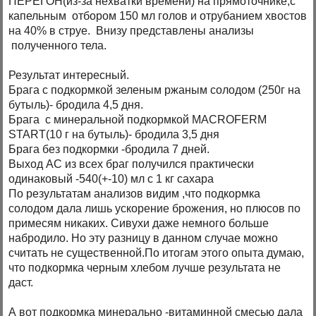
ПЕРЕГОН(из-за нехватки времени) на прямоточнике,с
капельным отбором 150 мл голов и отрубанием хвостов
на 40% в струе. Внизу представлены анализы
полученного тела.
Результат интересный.
Брага с подкормкой зеленым ржаным солодом (250г на
бутыль)- бродила 4,5 дня.
Брага с минеральной подкормкой MACROFERM
START(10 г на бутыль)- бродила 3,5 дня
Брага без подкормки -бродила 7 дней.
Выход АС из всех браг получился практически
одинаковый -540(+-10) мл с 1 кг сахара
По результатам анализов видим ,что подкормка
солодом дала лишь ускорение брожения, но плюсов по
примесям никаких. Сивухи даже немного больше
набродило. Но эту разницу в данном случае можно
считать не существенной.По итогам этого опыта думаю,
что подкормка черным хлебом лучше результата не
даст.
А вот подкормка минерально -витаминной смесью дала