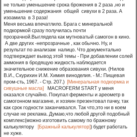
не только уменьшение срока брожения в 2 раза ,но и
уменьшение содержания общей сивухи в 2 раза. А
изоамила в 3 раза!
Меня весьма впечатлило. Брага с минеральной
подкормкой сразу получилась почти
прозрачной.Выглядела как мутноватый самогон в кино.
А две других -непрозрачные , как обычно. Ну, и
результат по анализам налицо. Что документально
подтверждает вывод этой темы - При добавлении солей
аммония в бродящую жидкость наблюдается
значительное снижение образования сивухи. (Нилов
В.И., Скурихин И.М. Химия виноделия. - М.: Пищевая
пром-сть, 1967. - Стр. 207.)
[Минеральная подкормка и
сивушные масла]
MACROFERM START у меня
оказался случайно. Покупал ферменты и ареометр в
самогонном магазине, и хозяин презентовал пачку, так
как срок годности заканчивался. Так что,это ни в коем
случае не реклама. Думаю,что любой другой подобный
комплекс(можно изготовить самому по бражному
калькулятору
[Бражный калькулятор]
) будет работать
не хуже.