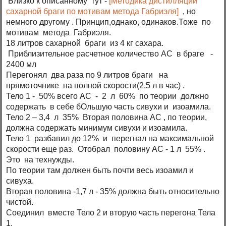
Близко к описанному тут -
[Методика дистилляции
сахарной браги по мотивам метода Габриэля]
, но
немного другому . Принцип,однако, одинаков.Тоже по
мотивам метода Габриэля.
18 литров сахарной браги из 4 кг сахара.
Приблизительное расчетное количество АС в браге -
2400 мл
Перегонял два раза по 9 литров браги на
прямоточнике на полной скорости(2,5 л в час) .
Тело 1 - 50% всего АС - 2 л 60% по теории должно
содержать в себе бОльшую часть сивухи и изоамила.
Тело 2 – 3,4 л 35% Вторая половина АС , по теории,
должна содержать минимум сивухи и изоамила.
Тело 1 разбавил до 12% и перегнал на максимальной
скорости еще раз. Отобрал половину АС - 1 л 55% .
Это на технужды.
По теории там должен быть почти весь изоамил и
сивуха.
Вторая половина -1,7 л - 35% должна быть относительно
чистой.
Соединил вместе Тело 2 и вторую часть перегона Тела
1.