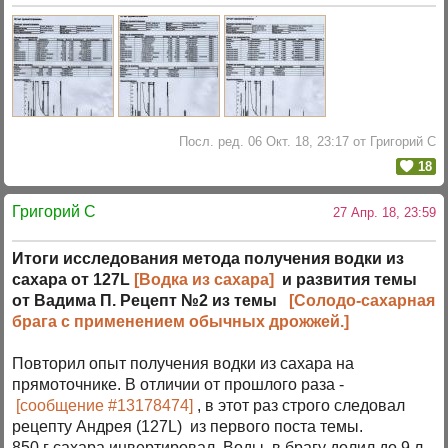
Посл. ред. 06 Окт. 18, 23:17 от Григорий C
18
Григорий C
27 Апр. 18, 23:59
Итоги исследования метода получения водки из
сахара от 127L
[Водка из сахара]
и развития темы
от Вадима П. Рецепт №2 из темы
[Солодо-сахарная
брага с применением обычных дрожжей.]
Повторил опыт получения водки из сахара на
прямоточнике. В отличии от прошлого раза -
[сообщение #13178474]
, в этот раз строго следовал
рецепту Андрея (127L) из первого поста темы.
850 г сахара инвертировал. Воды в брагу долил до 9 л.