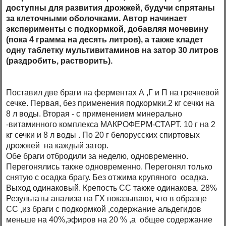
доступны для развития дрожжей, будучи спрятаны
за клеточными оболочками. Автор начинает
эксперименты с подкормкой, добавляя мочевину
(пока 4 грамма на десять литров), а также кладет
одну таблетку мультивитаминов на затор 30 литров
(раздробить, растворить).
Поставил две браги на ферментах А ,Г и П на гречневой
сечке. Первая, без применения подкормки.2 кг сечки на
8 л воды. Вторая - с применением минерально
-витаминного комплекса МАКРОФЕРМ-СТАРТ. 10 г на 2
кг сечки и 8 л воды . По 20 г белорусских спиртовых
дрожжей на каждый затор.
Обе браги отбродили за неделю, одновременно.
Перегонялись также одновременно. Перегонял только
снятую с осадка брагу. Без отжима крупяного осадка.
Выход одинаковый. Крепость СС также одинакова. 28%
Результаты анализа на ГХ показывают, что в образце
СС ,из браги с подкормкой ,содержание альдегидов
меньше на 40%,эфиров на 20 % ,а общее содержание