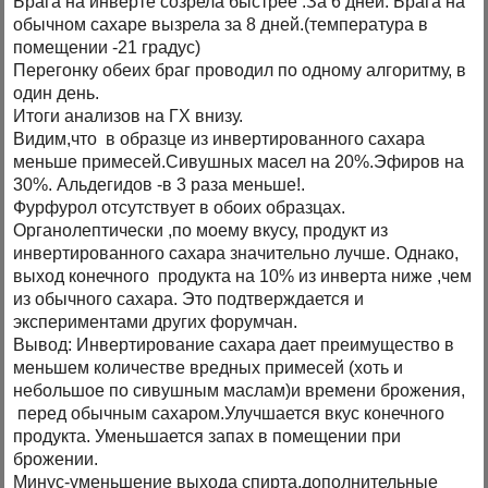
Брага на инверте созрела быстрее .За 6 дней. Брага на
обычном сахаре вызрела за 8 дней.(температура в
помещении -21 градус)
Перегонку обеих браг проводил по одному алгоритму, в
один день.
Итоги анализов на ГХ внизу.
Видим,что в образце из инвертированного сахара
меньше примесей.Сивушных масел на 20%.Эфиров на
30%. Альдегидов -в 3 раза меньше!.
Фурфурол отсутствует в обоих образцах.
Органолептически ,по моему вкусу, продукт из
инвертированного сахара значительно лучше. Однако,
выход конечного продукта на 10% из инверта ниже ,чем
из обычного сахара. Это подтверждается и
экспериментами других форумчан.
Вывод: Инвертирование сахара дает преимущество в
меньшем количестве вредных примесей (хоть и
небольшое по сивушным маслам)и времени брожения,
перед обычным сахаром.Улучшается вкус конечного
продукта. Уменьшается запах в помещении при
брожении.
Минус-уменьшение выхода спирта,дополнительные