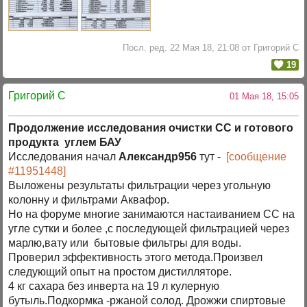
Посл. ред. 22 Мая 18, 21:08 от Григорий C
19
Григорий C
01 Мая 18, 15:05
Продолжение исследования очистки СС и готового
продукта углем БАУ
Исследования начал
Александр956
тут -
[сообщение
#11951448]
Выложены результаты фильтрации через угольную
колонну и фильтрами Аквафор.
Но на форуме многие занимаются настаиванием СС на
угле сутки и более ,с последующей фильтрацией через
марлю,вату или бытовые фильтры для воды.
Проверил эффективность этого метода.Произвел
следующий опыт на простом дистилляторе.
4 кг сахара без инверта на 19 л кулерную
бутыль.Подкормка -ржаной солод. Дрожжи спиртовые