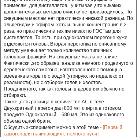
примесям для дистиллятов, учитывая ,что никаких
дополнительных методов очистки не производилось. По
сивушным маслам нет практически никакой разницы. По
альдегидам и эфирам хоть и выше концентрация в 2
раза, но практически в тех же низах по ГОСТам для
дистиллятов. То есть, при однократном перегоне хуже
отделяются головы. Вторая перегонка по описанному
методу уменьшает только количество типичных
головных фракций. На сивушные масла не влияет.
Фактически ,это образец анализа немного продвинутого
деревенского самогона, изготовленного с помощью
змеевика в корыте с водой (утрирую, но недалеко от
реальности), но с отбором голов и хвостов.
Продвинутого, так как головы в деревнях обычно не
отбирают.
Также ,есть разница в количестве АС в теле.
Двухкратный перегон дал 800 мл спирта в готовом
продукте.Однократный – 680 мл. Это из одинакового
объема одной браги.
Обсудить эксперимент можно в этой теме -
[Первый
самогон для начинающих с полного нуля]