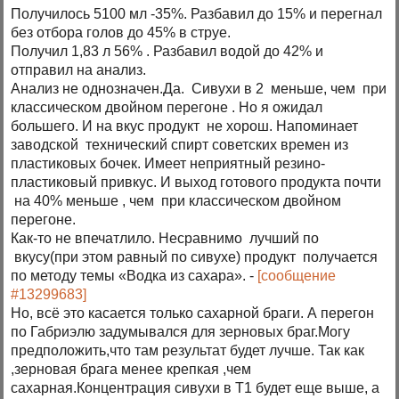
Получилось 5100 мл -35%. Разбавил до 15% и перегнал
без отбора голов до 45% в струе.
Получил 1,83 л 56% . Разбавил водой до 42% и
отправил на анализ.
Анализ не однозначен.Да. Сивухи в 2 меньше, чем при
классическом двойном перегоне . Но я ожидал
большего. И на вкус продукт не хорош. Напоминает
заводской технический спирт советских времен из
пластиковых бочек. Имеет неприятный резино-
пластиковый привкус. И выход готового продукта почти
на 40% меньше , чем при классическом двойном
перегоне.
Как-то не впечатлило. Несравнимо лучший по
вкусу(при этом равный по сивухе) продукт получается
по методу темы «Водка из сахара». -
[сообщение
#13299683]
Но, всё это касается только сахарной браги. А перегон
по Габриэлю задумывался для зерновых браг.Могу
предположить,что там результат будет лучше. Так как
,зерновая брага менее крепкая ,чем
сахарная.Концентрация сивухи в Т1 будет еще выше, а