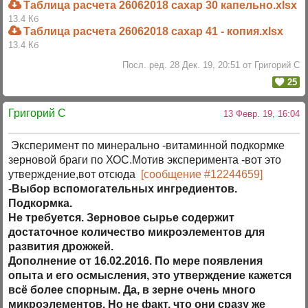
Таблица расчета 26062018 сахар 30 капельно.xlsx
13.4 Кб
Таблица расчета 26062018 сахар 41 - копия.xlsx
13.4 Кб
Посл. ред. 28 Дек. 19, 20:51 от Григорий C
25
Григорий C
13 Февр. 19, 16:04
Эксперимент по минерально -витаминной подкормке
зерновой браги по ХОС.Мотив эксперимента -вот это
утверждение,вот отсюда
[сообщение #12244659]
-
Выбор вспомогательных ингредиентов.
Подкормка.
Не требуется. Зерновое сырье содержит
достаточное количество микроэлементов для
развития дрожжей.
Дополнение от 16.02.2016. По мере появления
опыта и его осмысления, это утверждение кажется
всё более спорным. Да, в зерне очень много
микроэлементов. Но не факт, что они сразу же