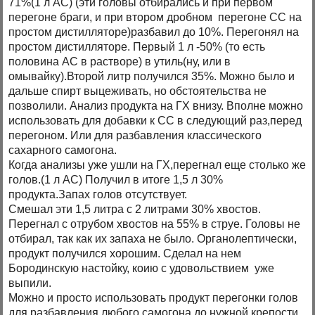
71%(1 л АС) (эти головы отбирались и при первом
перегоне браги, и при втором дробном перегоне СС на
простом дистилляторе)разбавил до 10%. Перегонял на
простом дистилляторе. Первый 1 л -50% (то есть
половина АС в растворе) в утиль(ну, или в
омывайку).Второй литр получился 35%. Можно было и
дальше спирт выцеживать, но обстоятельства не
позволили. Анализ продукта на ГХ внизу. Вполне можно
использовать для добавки к СС в следующий раз,перед
перегоном. Или для разбавления классического
сахарного самогона.
Когда анализы уже ушли на ГХ,перегнал еще столько же
голов.(1 л АС) Получил в итоге 1,5 л 30%
продукта.Запах голов отсутствует.
Смешал эти 1,5 литра с 2 литрами 30% хвостов.
Перегнал с отрубом хвостов на 55% в струе. Головы не
отбирал, так как их запаха не было. Органолептически,
продукт получился хорошим. Сделал на нем
Бородинскую настойку, коию с удовольствием уже
выпили.
Можно и просто использовать продукт перегонки голов
для разбавления любого самогона до нужной крепости.