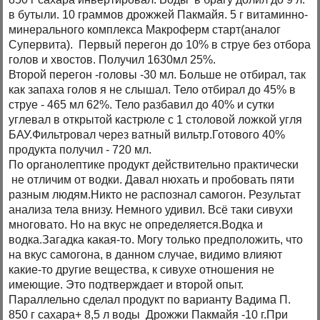
в бутыли. 10 граммов дрожжей Пакмайя. 5 г витаминно-
минерального комплекса Макроферм старт(аналог
Супервита). Первый перегон до 10% в струе без отбора
голов и хвостов. Получил 1630мл 25%.
Второй перегон -головы -30 мл. Больше не отбирал, так
как запаха голов я не слышал. Тело отбирал до 45% в
струе - 465 мл 62%. Тело разбавил до 40% и сутки
углевал в открытой кастрюле с 1 столовой ложкой угля
БАУ.Фильтровал через ватный вильтр.Готового 40%
продукта получил - 720 мл.
По органолептике продукт действительно практически
не отличим от водки. Давал нюхать и пробовать пяти
разным людям.Никто не распознал самогон. Результат
анализа тела внизу. Немного удивил. Всё таки сивухи
многовато. Но на вкус не определяется.Водка и
водка.Загадка какая-то. Могу только предположить, что
на вкус самогона, в данном случае, видимо влияют
какие-то другие вещества, к сивухе отношения не
имеющие. Это подтверждает и второй опыт.
Параллельно сделал продукт по варианту Вадима П.
850 г сахара+ 8,5 л воды Дрожжи Пакмайя -10 г.При