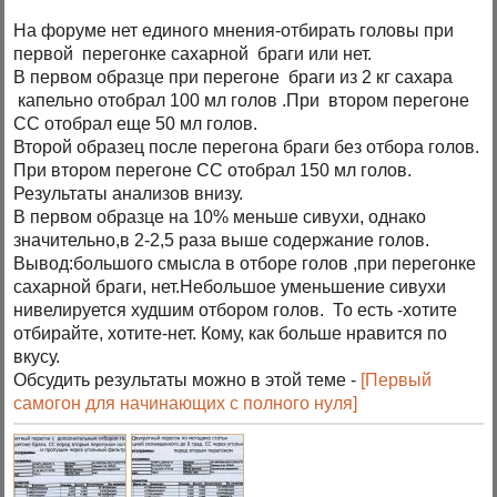
На форуме нет единого мнения-отбирать головы при
первой перегонке сахарной браги или нет.
В первом образце при перегоне браги из 2 кг сахара
капельно отобрал 100 мл голов .При втором перегоне
СС отобрал еще 50 мл голов.
Второй образец после перегона браги без отбора голов.
При втором перегоне СС отобрал 150 мл голов.
Результаты анализов внизу.
В первом образце на 10% меньше сивухи, однако
значительно,в 2-2,5 раза выше содержание голов.
Вывод:большого смысла в отборе голов ,при перегонке
сахарной браги, нет.Небольшое уменьшение сивухи
нивелируется худшим отбором голов. То есть -хотите
отбирайте, хотите-нет. Кому, как больше нравится по
вкусу.
Обсудить результаты можно в этой теме -
[Первый
самогон для начинающих с полного нуля]