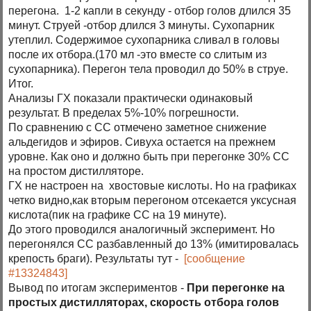
перегона. 1-2 капли в секунду - отбор голов длился 35
минут. Струей -отбор длился 3 минуты. Сухопарник
утеплил. Содержимое сухопарника сливал в головы
после их отбора.(170 мл -это вместе со слитым из
сухопарника). Перегон тела проводил до 50% в струе.
Итог.
Анализы ГХ показали практически одинаковый
результат. В пределах 5%-10% погрешности.
По сравнению с СС отмечено заметное снижение
альдегидов и эфиров. Сивуха остается на прежнем
уровне. Как оно и должно быть при перегонке 30% СС
на простом дистилляторе.
ГХ не настроен на хвостовые кислоты. Но на графиках
четко видно,как вторым перегоном отсекается уксусная
кислота(пик на графике СС на 19 минуте).
До этого проводился аналогичный эксперимент. Но
перегонялся СС разбавленный до 13% (имитировалась
крепость браги). Результаты тут -
[сообщение
#13324843]
Вывод по итогам экспериментов -
При перегонке на
простых дистилляторах, скорость отбора голов