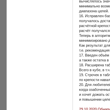
вычислялось знач
минимально возмо
диапазона целей.
16. Исправлен баг
получалось доста
расчётной крепос
расчёт получался
Теперь в алгоритм
минимизировано д
Как результат дл
т.е. рекомендация
17. Введен объём
а также остатка в
18. Расширена таб
Всего в кубе, в т.ч
19. Строчек в та
по крепости нава
20. Для любителе
когда озабоченны
и хочет дожать о
и повышении целе
29.10.2020 Обнару