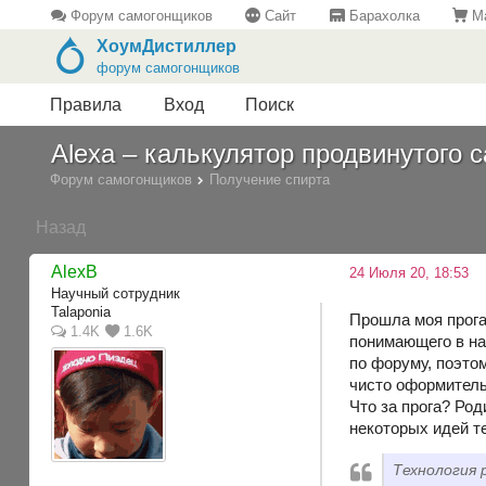
Форум самогонщиков
Сайт
Барахолка
Ма
ХоумДистиллер
форум самогонщиков
Правила
Вход
Поиск
Alexa – калькулятор продвинутого
Форум самогонщиков
Получение спирта
Назад
AlexB
24 Июля 20, 18:53
Научный сотрудник
Talaponia
Прошла моя прога
1.4K
1.6K
понимающего в на
по форуму, поэтом
чисто оформитель
Что за прога? Род
некоторых идей 
Технология