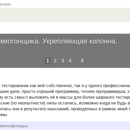
газин
 самогонщика. Укрепляющая колонна.
1
2
3
4
...
8
 тестирование как моё собственное, так и у одного профессион
шем деле, просто хороший программер, точнее программерша, хо
у есть смысл выложить её в массы для более широкого тестиров
ские (по неопытности) ляпы остались, возможно когда ни будь 
илась она в результате изысканий, проведённых в рамках моей 
темы
 ректификации