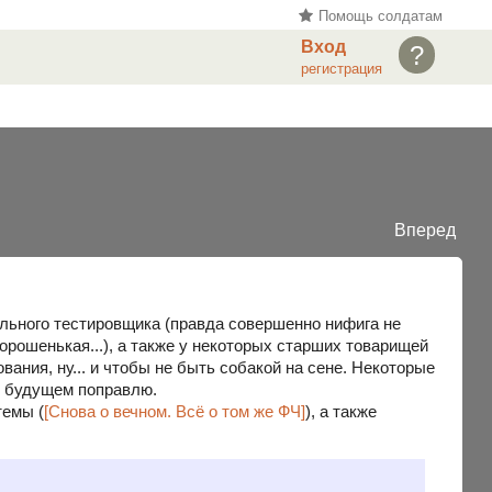
Помощь солдатам
Вход
?
регистрация
Вперед
ального тестировщика (правда совершенно нифига не
рошенькая...), а также у некоторых старших товарищей
ания, ну... и чтобы не быть собакой на сене. Некоторые
в будущем поправлю.
темы (
[Снова о вечном. Всё о том же ФЧ]
), а также