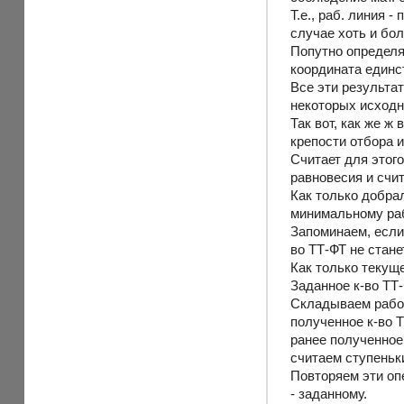
Т.е., раб. линия 
случае хоть и бол
Попутно определя
координата единс
Все эти результат
некоторых исходн
Так вот, как же 
крепости отбора и
Считает для этого
равновесия и счит
Как только добра
минимальному раб
Запоминаем, если 
во ТТ-ФТ не стан
Как только текуще
Заданное к-во ТТ
Складываем рабоч
полученное к-во Т
ранее полученное
считаем ступеньк
Повторяем эти опе
- заданному.