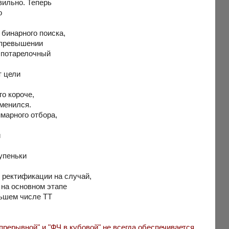
вильно. Теперь
о
 бинарного поиска,
 превышении
ь потарелочный
т цели
го короче,
зменился.
марного отбора,
и
упеньки
й ректификации на случай,
 на основном этапе
льшем числе ТТ
прерывной" и "ФЧ в кубовой" не всегда обеспечивается