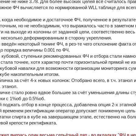
ение не ниже 3.78. Для более высоких целей всё считалось пра
жное ФЧ вычисляется по нормированной WLL таблице для всег
, когда необходимое и достаточное ФЧ, полученное в результате
точным, но не необходимым, что выражалось часто в заметном
ти на выходе из колонны от заданной цели, соответственно вес
 несколько деформированным в сторону укрепления.
 введён некоторый тюнинг ФЧ, в рез-те чего отклонение факта о
о порядка величины 0.001 по ФЧ.
я кубовой, ступеньки рекомендованных ФЧ и отбора стали намно
 стала точнее, хотя характер почти горизонтальной прямой не и
 кубовой навалки для возможности организации мониторинга сум
 кубе накопительным итогом.
личка за счёт 4-х новых колонок: Отобрано всего, в т.ч. этанол 
. этанол.
бличке стало ровно вдвое большее за счёт уменьшения длины ст
лки с 1%об до 0.5%об.
й поджать отбор в конце процесса, добавлена опция 2-х этапно
й временем ректификации оператор допускает пониженную цель
статки спирта в кубе на завершающем этапе, естественно на бо
вой крепости ректификата.
жил вчерась один весьма серьёзный ляп - во вкладках "ФЧ в не