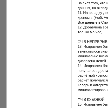
За счёт того, что
данных, на вклад
11. На вкладку до
крепость (%об, %
Все данные в Спр
12. Добавлена воз
только мл/час).
ФЧ В НЕПРЕРЫВ
13. Исправлен ба
вычислялось знач
минимально возмо
диапазона целей.
14. Исправлен баг
получалось доста
расчётной крепос
расчёт получался
Теперь в алгоритм
минимализировано
ФЧ В КУБОВОЙ:
15. Исправлен ба