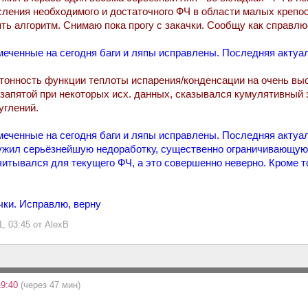
ления необходимого и достаточного ФЧ в области малых крепос
ть алгоритм. Снимаю пока прогу с закачки. Сообщу как справлю
амеченные на сегодня баги и ляпы исправлены. Последняя актуал
тонность функции теплоты испарения/конденсации на очень вы
е запятой при некоторых исх. данных, сказывался кумулятивны
углений.
амеченные на сегодня баги и ляпы исправлены. Последняя актуал
ужил серьёзнейшую недоработку, существенно ограничивающую 
читывался для текущего ФЧ, а это совершенно неверно. Кроме т
чки. Исправлю, верну
1, 03:45 от AlexB
19:40
(через 47 мин)