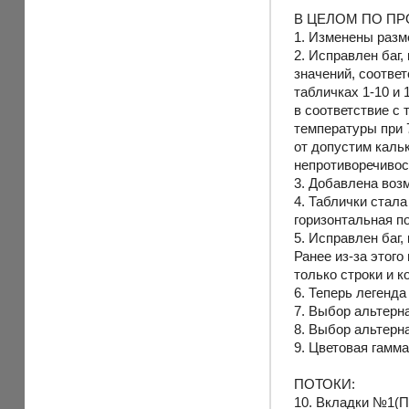
В ЦЕЛОМ ПО ПР
1. Изменены разм
2. Исправлен баг
значений, соотве
табличках 1-10 и 
в соответствие с 
температуры при 
от допустим каль
непротиворечивос
3. Добавлена возм
4. Таблички стал
горизонтальная п
5. Исправлен баг,
Ранее из-за этог
только строки и к
6. Теперь легенда
7. Выбор альтерн
8. Выбор альтерн
9. Цветовая гамма
ПОТОКИ:
10. Вкладки №1(П