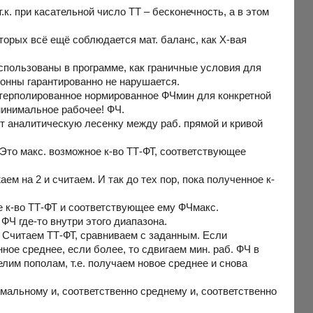
 т.к. при касательной число ТТ – бесконечность, а в этом
орых всё ещё соблюдается мат. баланс, как X-вая
 использованы в программе, как граничные условия для
онны гарантированно не нарушается.
интерполированное нормированное ФЧмин для конкретной
 минимальное рабочее! ФЧ.
оит аналитическую лесенку между раб. прямой и кривой
 Это макс. возможное к-во ТТ-ФТ, соответствующее
м на 2 и считаем. И так до тех пор, пока полученное к-
ое к-во ТТ-ФТ и соответствующее ему ФЧмакс.
ФЧ где-то внутри этого диапазона.
Считаем ТТ-ФТ, сравниваем с заданным. Если
ное среднее, если более, то сдвигаем мин. раб. ФЧ в
им пополам, т.е. получаем новое среднее и снова
имальному и, соответственно среднему и, соответственно