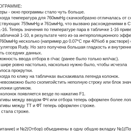
ОГРАММЕ:
еры - окно программы стало чуть больше.
, когда температура для 760ммHg скачкообразно отличалась от 
тствующих 759ммHg и 761ммHg, что вызвано расхождениями в 
1-16. Теперь значения по температуре пара в табличке 1-16 при
табличкой 1-10, в результате чего из-за интерполяционного эффе
760ммHg несколько (например до 0.07*С при 40%об в растворе)
кулятора Rudy. Но зато получена большая гладкость и внутренн
ть соседних данных.
ожность ввода отбора в г/час (ранее было только мл/час).
а шире ровно настолько, насколько нужно было, чтобы исчезла
олоса прокрутки.
 когда по клику на табличках выскакивала легенда колонок.
о невозможно было скопипэйстить неполную строку или блок знач
олонки целиком.
 колонок появляется везде по нажатию F1.
ативы между вводом ФЧ или отбора теперь оформлен более лог
ативы между ТТ и ФТ теперь оформлен строже.
 стала строже.
итание) и №2(Отбор) объединены в одну общую вкладку №1(По