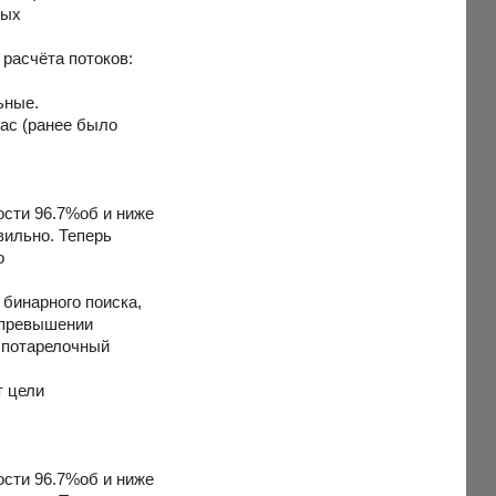
ных
 расчёта потоков:
ьные.
час (ранее было
ости 96.7%об и ниже
вильно. Теперь
о
 бинарного поиска,
 превышении
ь потарелочный
т цели
ости 96.7%об и ниже