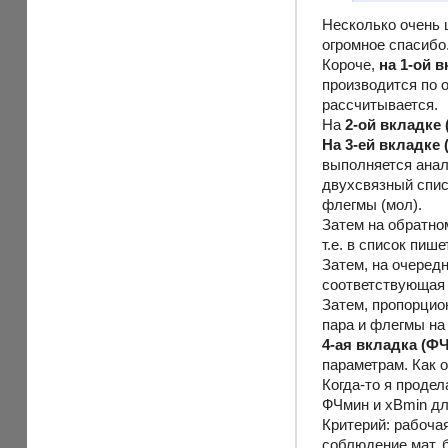
Несколько очень ц
огромное спасибо
Короче,
на 1-ой 
производится по 
рассчитывается.
На
2-ой вкладке
На 3-ей вкладке 
выполняется анали
двухсвязный списо
флегмы (мол).
Затем на обратно
т.е. в список пиш
Затем, на очередн
соответствующая 
Затем, пропорцио
пара и флегмы на 
4-ая вкладка (Ф
параметрам. Как о
Когда-то я проде
ФЧмин и xBmin дл
Критерий: рабоча
соблюдение мат. 