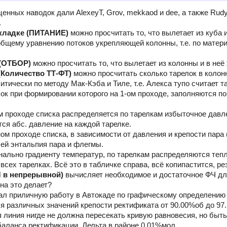
енных наводок дали AlexeyT, Grov, mekkaod и dee, а также Rud
.
вкладке (ПИТАНИЕ)
можно просчитать то, что вылетает из куба и
общему уравнению потоков укрепляющей колонны, т.е. по матер
 (ОТБОР)
можно просчитать то, что вылетает из колонны и в неё 
(Количество ТТ-ФТ)
можно просчитать сколько тарелок в колон
тически по методу Мак-Кэба и Тиле, т.е. Алекса тупо считает т
к при формировании которого на 1-ом проходе, заполняются пок
м проходе списка распределяется по тарелкам избыточное давл
ется абс. давление на каждой тарелке.
ом проходе списка, в зависимости от давления и крепости пара 
ей энтальпия пара и флегмы.
нально градиенту температур, по тарелкам распределяются теп
всех тарелках. Всё это в табличке справа, всё копипастится, ре
Ч в непрерывной)
вычисляет необходимое и достаточное ФЧ дл
на это делает?
лал приличную работу в Автокаде по графическому определени
я различных значений крепости ректификата от 90.00%об до 97
я линия нигде не должна пересекать кривую равновесия, но быт
баланса ректификации. Дельта в районе 0.01%мол.