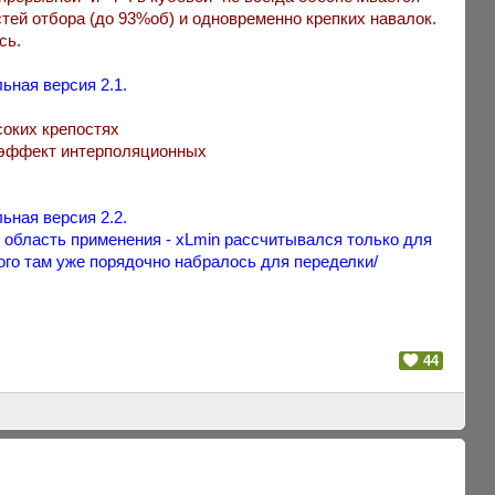
тей отбора (до 93%об) и одновременно крепких навалок.
сь.
ьная версия 2.1.
соких крепостях
й эффект интерполяционных
ьная версия 2.2.
область применения - xLmin рассчитывался только для
ого там уже порядочно набралось для переделки/
44