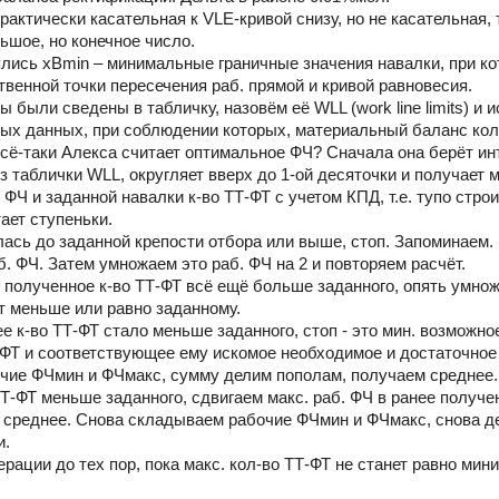
- практически касательная к VLE-кривой снизу, но не касательная,
ьшое, но конечное число.
лись xBmin – минимальные граничные значения навалки, при кот
твенной точки пересечения раб. прямой и кривой равновесия.
ы были сведены в табличку, назовём её WLL (work line limits) и
ых данных, при соблюдении которых, материальный баланс кол
ж всё-таки Алекса считает оптимальное ФЧ? Сначала она берёт 
з таблички WLL, округляет вверх до 1-ой десяточки и получает
 ФЧ и заданной навалки к-во ТТ-ФТ с учетом КПД, т.е. тупо стр
ает ступеньки.
лась до заданной крепости отбора или выше, стоп. Запоминаем.
. ФЧ. Затем умножаем это раб. ФЧ на 2 и повторяем расчёт.
полученное к-во ТТ-ФТ всё ещё больше заданного, опять умножае
ет меньше или равно заданному.
е к-во ТТ-ФТ стало меньше заданного, стоп - это мин. возможн
-ФТ и соответствующее ему искомое необходимое и достаточное 
ие ФЧмин и ФЧмакс, сумму делим пополам, получаем среднее. 
Т-ФТ меньше заданного, сдвигаем макс. раб. ФЧ в ранее получен
 среднее. Снова складываем рабочие ФЧмин и ФЧмакс, снова дел
и.
рации до тех пор, пока макс. кол-во ТТ-ФТ не станет равно мин