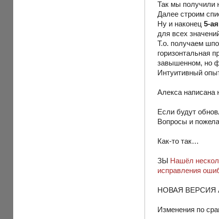
Так мы получили 
Далее строим спи
Ну и наконец
5-а
для всех значений
Т.о. получаем шпо
горизонтальная п
завышенном, но ф
Интуитивный опыт
Алекса написана н
Если будут обнов
Вопросы и пожела
Как-то так…
ЗЫ
Нашёл несколь
исправления ошиб
НОВАЯ ВЕРСИЯ Al
Изменения по сра