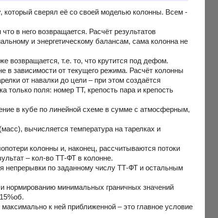
y, который сверял её со своей моделью колонны. Всем -
 что в него возвращается. Расчёт результатов
иальному и энергетическому балансам, сама колонна не
же возвращается, т.е. то, что крутится под дефом.
не в зависимости от текущего режима. Расчёт колонны
арелки от навалки до цели – при этом создаётся
а только поля: номер ТТ, крепость пара и крепость
ение в кубе по линейной схеме в сумме с атмосферным,
(масс), вычисляется температура на тарелках и
лопотери колонны и, наконец, рассчитываются потоки
зультат – кол-во ТТ-ФТ в колонне.
я непрерывки по заданному числу ТТ-ФТ и остальным
ю и нормированию минимальных граничных значений
.15%об.
ь максимально к ней приближенной – это главное условие