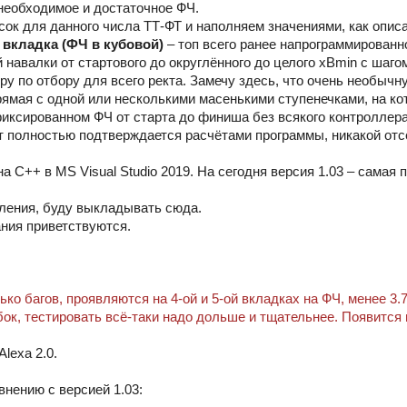
необходимое и достаточное ФЧ.
сок для данного числа ТТ-ФТ и наполняем значениями, как опис
я вкладка (ФЧ в кубовой)
– топ всего ранее напрограммированно
 навалки от стартового до округлённого до целого xBmin с шагом
ру по отбору для всего ректа. Замечу здесь, что очень необычну
рямая с одной или несколькими масенькими ступенечками, на ко
иксированном ФЧ от старта до финиша без всякого контроллера 
 полностью подтверждается расчётами программы, никакой отсе
а С++ в MS Visual Studio 2019. На сегодня версия 1.03 – самая 
ления, буду выкладывать сюда.
ния приветствуются.
ко багов, проявляются на 4-ой и 5-ой вкладках на ФЧ, менее 3.
ок, тестировать всё-таки надо дольше и тщательнее. Появится 
exa 2.0.
внению с версией 1.03: