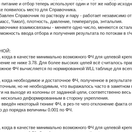
 и питание и отбор теперь используют один и тот же набор исход
ке появилось место для Справочника.
бавлен Справочник по раствору и пару - работает независимо от
масс, %мол), плотность, давление, температура, энтальпия.
авочнике взаимосвязаны - меняете одно число, меняются остал
можность ввода отбора и получения результата по потокам в г/
НОЙ:
г, когда в качестве минимально возможного ФЧ для целевой креп
ение не ниже 3.78. Для более высоких целей всё считалось пра
жное ФЧ вычисляется по нормированной WLL таблице для всег
, когда необходимое и достаточное ФЧ, полученное в результате
точным, но не необходимым, что выражалось часто в заметном
ти на выходе из колонны от заданной цели, соответственно вес
 несколько деформированным в сторону укрепления.
 введён некоторый тюнинг ФЧ, в рез-те чего отклонение факта о
 до порядка величины 0.001 по ФЧ.
г, когда в качестве минимально возможного ФЧ для целевой креп