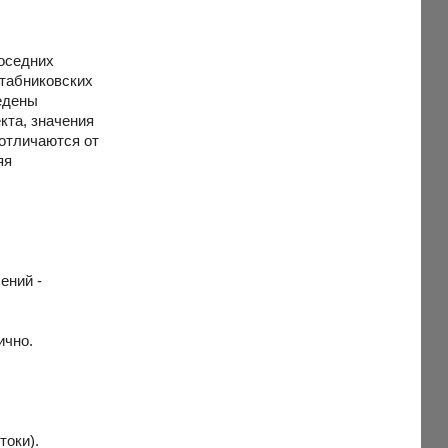
соседних
Стабниковских
ведены
кта, значения
 отличаются от
яя
ений -
ично.
токи).