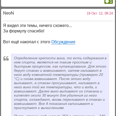
1
NeoN
19 Окт. 12, 08:24
Я видел эти темы, ничего схожего...
За формулу спасибо!
Вот ещё накопал с этого
Обсуждения
Определение крепости вина, то есть содержания в
нем спирта, является не таким простым и
быстрым процессом, как купажирование. Для этого
берут стакан и взвешивают, затем наливают в
него воду комнатной температуры (примерно 20
°С) и снова взвешивают. После этого воду
выливают, а стакан просушивают, наливают в
него вино той же температуры, что и вода, и
взвешивают. Далее вино выливают из стакана и
кипятят около 30 минут для удаления из него
спирта, охлаждают, вновь переливают в стакан и
взвешивают. Все 4 показания записывают и
приступают к вычислениям.
Пусть стакан воды весит 250 г, стакан вина – 249