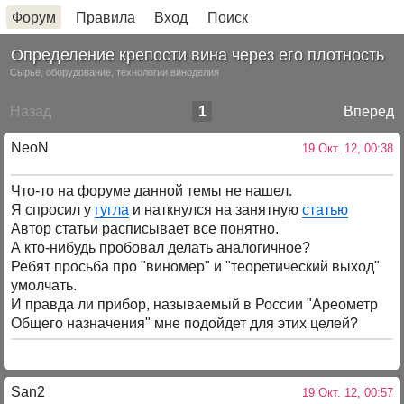
Форум
Правила
Вход
Поиск
Определение крепости вина через его плотность
Сырьё, оборудование, технологии виноделия
Назад
1
Вперед
NeoN
19 Окт. 12, 00:38
Что-то на форуме данной темы не нашел.
Я спросил у
гугла
и наткнулся на занятную
статью
Автор статьи расписывает все понятно.
А кто-нибудь пробовал делать аналогичное?
Ребят просьба про "виномер" и "теоретический выход"
умолчать.
И правда ли прибор, называемый в России "Ареометр
Общего назначения" мне подойдет для этих целей?
San2
19 Окт. 12, 00:57