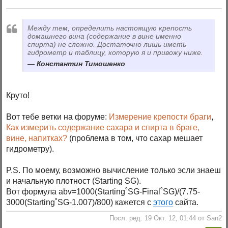
Между тем, определить настоящую крепость
домашнего вина (содержание в вине именно
спирта) не сложно. Достаточно лишь иметь
гидрометр и таблицу, которую я и привожу ниже.
Константин Тимошенко
Круто!
Вот тебе ветки на форуме:
Измерение крепости браги
,
Как измерить содержание сахара и спирта в браге,
вине, напитках?
(проблема в том, что сахар мешает
гидрометру).
P.S. По моему, возможно вычисление только эсли знаеш
и начальную плотност (Starting SG).
Вот формула abv=1000(Starting˚SG-Final˚SG)/(7.75-
3000(Starting˚SG-1.007)/800) кажется с
этого
сайта.
Посл. ред. 19 Окт. 12, 01:44 от San2