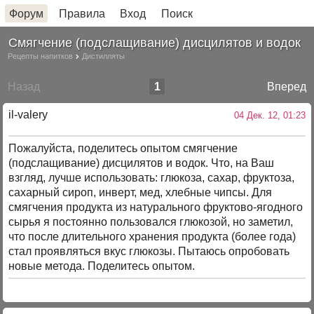
Форум
Правила
Вход
Поиск
Смягчение (подслащивание) дисцилятов и водок
Рецепты напитков
Дистилляты
Назад
1
Вперед
il-valery
04 Дек. 12, 01:23
Пожалуйста, поделитесь опытом смягчение
(подслащивание) дисцилятов и водок. Что, на Ваш
взгляд, лучше использовать: глюкоза, сахар, фруктоза,
сахарный сироп, инверт, мед, хлебные чипсы. Для
смягчения продукта из натурального фруктово-ягодного
сырья я постоянно пользовался глюкозой, но заметил,
что после длительного хранения продукта (более года)
стал проявляться вкус глюкозы. Пытаюсь опробовать
новые метода. Поделитесь опытом.