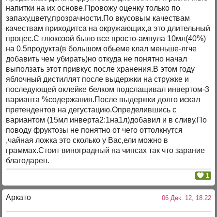
напитки на их основе.Провожу оценку только по
запаху,цвету,прозрачности.По вкусовым качествам
качествам приходитса на окружающих,а это длительный
процес.С глюкозой было все просто-ампула 10мл(40%)
на 0,5продукта(в большом обьеме клал меньше-лгче
добавить чем убирать)но откуда не понятно начал
выползать этот привкус после хранения.В этом году
яблочный дистиллят после выдержки на стружке и
последующей оклейке белком подслащивал инвертом-3
варианта %содержания.После выдержки долго искал
претендентов на дегустацию.Определившись с
вариантом (15мл инверта2:1на1л)добавил и в сливу.По
поводу фруктозы не понятно от чего оттолкнутся
,чайная ложка это сколько у Вас,ели можно в
граммах.Стоит виноградный на чипсах так что зарание
благодарен.
1
Аркато
06 Дек. 12, 18:22