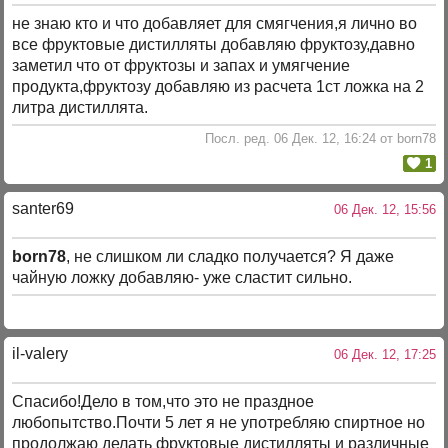
не знаю кто и что добавляет для смягчения,я лично во
все фруктовые дистилляты добавляю фруктозу,давно
заметил что от фруктозы и запах и умягчение
продукта,фруктозу добавляю из расчета 1ст ложка на 2
литра дистиллята.
Посл. ред. 06 Дек. 12, 16:24 от born78
1
santer69
06 Дек. 12, 15:56
born78
, не слишком ли сладко получается? Я даже
чайную ложку добавляю- уже сластит сильно.
il-valery
06 Дек. 12, 17:25
Спасибо!Дело в том,что это не праздное
любопытство.Почти 5 лет я не употребляю спиртное но
продолжаю делать фруктовые дистилляты и различные