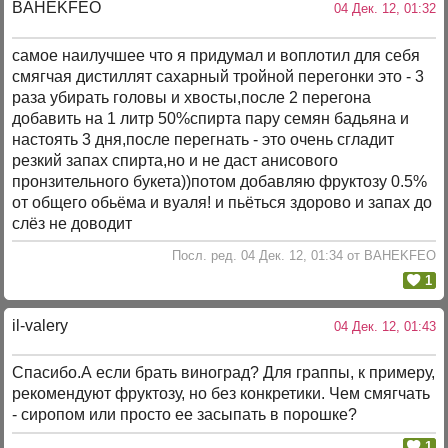
BAHEKFEO
04 Дек. 12, 01:32
самое наилучшее что я придумал и воплотил для себя
смягчая дистиллят сахарный тройной перегонки это - 3
раза убирать головы и хвосты,после 2 перегона
добавить на 1 литр 50%спирта пару семян бадьяна и
настоять 3 дня,после перегнать - это очень сгладит
резкий запах спирта,но и не даст анисового
пронзительного букета))потом добавляю фруктозу 0.5%
от общего обьёма и вуаля! и пьёться здорово и запах до
слёз не доводит
Посл. ред. 04 Дек. 12, 01:34 от BAHEKFEO
1
il-valery
04 Дек. 12, 01:43
Спасибо.А если брать виноград? Для граппы, к примеру,
рекомендуют фруктозу, но без конкретики. Чем смягчать
- сиропом или просто ее засыпать в порошке?
1