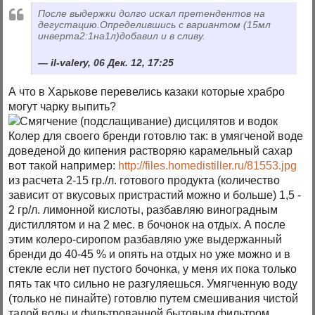
После выдержки долго искал претендентов на
дегустацию.Определившись с вариантом (15мл
инверта2:1на1л)добавил и в сливу.
il-valery, 06 Дек. 12, 17:25
А что в Харькове перевелись казаки которые храбро
могут чарку выпить?
Колер для своего бренди готовлю так: в умягченой воде
доведеной до кипения растворяю карамельный сахар
вот такой например:
http://files.homedistiller.ru/81553.jpg
из расчета 2-15 гр./л. готового продукта (количество
зависит от вкусовых пристрастий можно и больше) 1,5 -
2 гр/л. лимонной кислоты, разбавляю виноградным
дистиллятом и на 2 мес. в бочонок на отдых. А после
этим колеро-сиропом разбавляю уже выдержанный
бренди до 40-45 % и опять на отдых но уже можно и в
стекле если нет пустого бочонка, у меня их пока только
пять так что сильно не разгуляешься. Умягченную воду
(только не пинайте) готовлю путем смешивания чистой
талой воды и фильтрованной бытовым фильтром