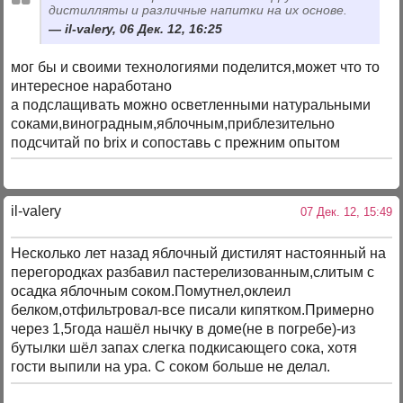
дистилляты и различные напитки на их основе.
il-valery, 06 Дек. 12, 16:25
мог бы и своими технологиями поделится,может что то
интересное наработано
а подслащивать можно осветленными натуральными
соками,виноградным,яблочным,приблезительно
подсчитай по brix и сопоставь с прежним опытом
il-valery
07 Дек. 12, 15:49
Несколько лет назад яблочный дистилят настоянный на
перегородках разбавил пастерелизованным,слитым с
осадка яблочным соком.Помутнел,оклеил
белком,отфильтровал-все писали кипятком.Примерно
через 1,5года нашёл нычку в доме(не в погребе)-из
бутылки шёл запах слегка подкисающего сока, хотя
гости выпили на ура. С соком больше не делал.