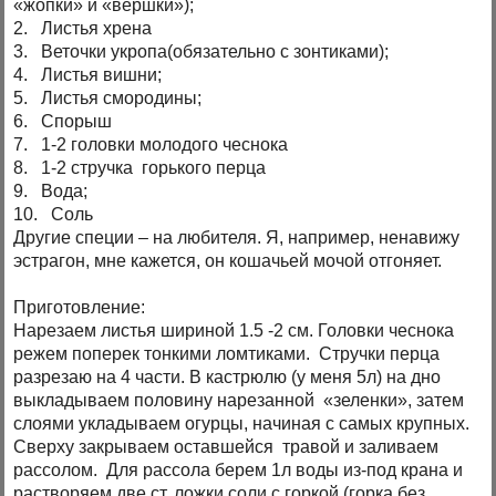
«жопки» и «вершки»);
2. Листья хрена
3. Веточки укропа(обязательно с зонтиками);
4. Листья вишни;
5. Листья смородины;
6. Спорыш
7. 1-2 головки молодого чеснока
8. 1-2 стручка горького перца
9. Вода;
10. Соль
Другие специи – на любителя. Я, например, ненавижу
эстрагон, мне кажется, он кошачьей мочой отгоняет.
Приготовление:
Нарезаем листья шириной 1.5 -2 см. Головки чеснока
режем поперек тонкими ломтиками. Стручки перца
разрезаю на 4 части. В кастрюлю (у меня 5л) на дно
выкладываем половину нарезанной «зеленки», затем
слоями укладываем огурцы, начиная с самых крупных.
Сверху закрываем оставшейся травой и заливаем
рассолом. Для рассола берем 1л воды из-под крана и
растворяем две ст. ложки соли с горкой (горка без