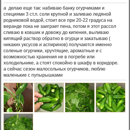
а делаю еще так: набиваю банку огурчиками и
специями 3 ст.л. соли крупной и заливаю ледяной
родниковой водой, стоит все при 20-22 градуса на
веранде пока не заиграет пена, потом я этот рассол
сливаю в ковшик и довожу до кипения, выливаю
кипящий раствор обратно в огурци и закатываю (
никаких уксусов и аспиринов) получаются именно
соленые огурчики, хручтящие, ароматные и с
возможностью хранения не в погребе или
холодильнике, а стоят спокойно в шкафу в коридоре.
а сейчас сезон малосольных огурчиков, люблю
маленькие с пупырышками