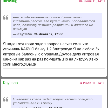
alekslug
04 Июля 11, 14:11
неа, когда начинаешь потом бултыхать и
кипятить рассол, его будет мало и добавляется
вода, поэтому немного разрядить и лишнего не
возьмут
Ksyusha, 04 Июля 11, 11:22
Я надеялся когда задал вопрос насчет соли,что
уточнишь КАКУЮ банку 1.2.3литровую.Я не люблю 3х
литровые баллоны с огурцами.Другое дело литровая
баночка,как раз на раз покушать .Но на литруху явно
соли много.УВы.(((
Ksyusha
04 Июля 11, 14:36
Я надеялся когда задал вопрос насчет соли,что
уточнишь КАКУЮ банку