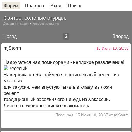
Форум
Правила
Вход
Поиск
Святое, соленые огурцы.
Домашняя кухня
Консервирование
Назад
2
Вперед
mjStоrm
15 Июня 10, 20:35
Надругаться над помидорами - неплохое развлечение!
Наверняка у тебя найдется оригинальный рецепт из
местных
для закуски. Чем впустую тыкать в клаву, выложи
рецепт
традиционный засолки чего-нибудь из Хакассии.
Лично я с удовольствием ознакомлюсь.
Посл. ред. 15 Июня 10, 20:37 от mjStorm