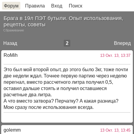
Форум
Правила
Вход
Поиск
Брага в 19л ПЭТ бутыли. Опыт использования,
рецепты, советы
Сбраживание
Назад
2
Вперед
RoMih
13 Окт. 13, 13:37
Это был мой второй опыт, до этого было 3кг, тоже почти
две недели ждал. Точнее первую партию через неделю
перегнал, вместо рассчетного литра получил 0,5,
оставил дальше стоять и получил оставшиеся
расчетные два литра.
А что вместо затвора? Перчатку? А какая разница?
Мою сразу после использования всегда.
golemm
13 Окт. 13, 13:45