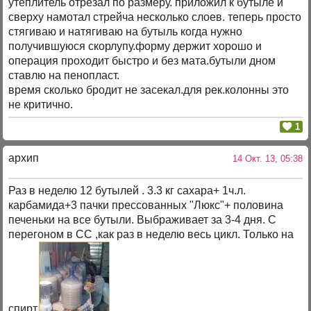
утеплитель отрезал по размеру. приложил к бутыле и
сверху намотал стрейча несколько слоев. теперь просто
стягиваю и натягиваю на бутыль когда нужно
получившуюся скорлупу.форму держит хорошо и
операция проходит быстро и без мата.бутыли дном
ставлю на пенопласт.
время сколько бродит не засекал.для рек.колонны это
не критично.
1
архип
14 Окт. 13, 05:38
Раз в неделю 12 бутылей . 3.3 кг сахара+ 1ч.л.
карбамида+3 пачки прессованных "Люкс"+ половина
печеньки на все бутыли. Выбраживает за 3-4 дня. С
перегоном в СС ,как раз в неделю весь цикл. Только на
спирт.