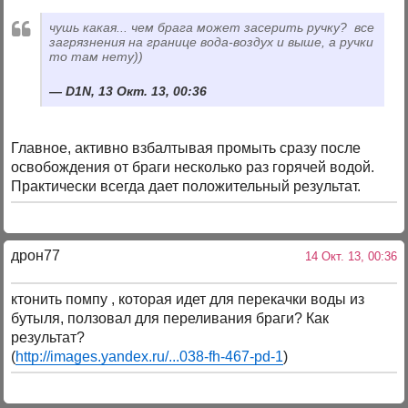
чушь какая... чем брага может засерить ручку? все
загрязнения на границе вода-воздух и выше, а ручки
то там нету))
D1N, 13 Окт. 13, 00:36
Главное, активно взбалтывая промыть сразу после
освобождения от браги несколько раз горячей водой.
Практически всегда дает положительный результат.
дрон77
14 Окт. 13, 00:36
ктонить помпу , которая идет для перекачки воды из
бутыля, ползовал для переливания браги? Как
результат?
(
http://images.yandex.ru/...038-fh-467-pd-1
)