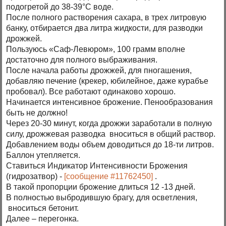
подогретой до 38-39°С воде.
После полного растворения сахара, в трех литровую
банку, отбирается два литра жидкости, для разводки
дрожжей.
Пользуюсь «Саф-Левюром», 100 грамм вполне
достаточно для полного выбраживания.
После начала работы дрожжей, для пногашения,
добавляю печение (крекер, юбилейное, даже курабъе
пробовал). Все работают одинаково хорошо.
Начинается интенсивное брожение. Пенообразования
быть не должно!
Через 20-30 минут, когда дрожжи заработали в полную
силу, дрожжевая разводка вноситься в общий раствор.
Добавлением воды объем доводиться до 18-ти литров.
Баллон утепляется.
Ставиться Индикатор Интенсивности Брожения
(гидрозатвор) -
[сообщение #11762450]
.
В такой пропорции брожение длиться 12 -13 дней.
В полностью выбродившую брагу, для осветления,
вноситься бетонит.
Далее – перегонка.