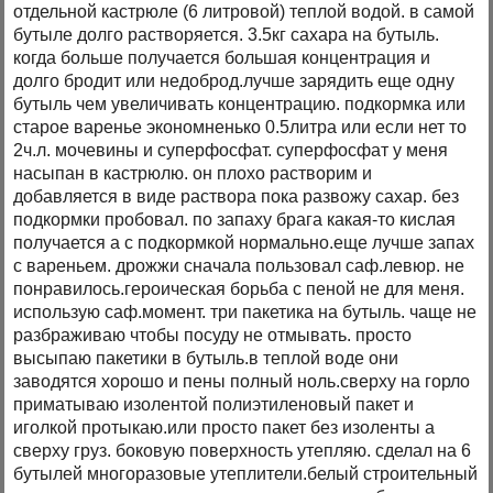
отдельной кастрюле (6 литровой) теплой водой. в самой
бутыле долго растворяется. 3.5кг сахара на бутыль.
когда больше получается большая концентрация и
долго бродит или недоброд.лучше зарядить еще одну
бутыль чем увеличивать концентрацию. подкормка или
старое варенье экономненько 0.5литра или если нет то
2ч.л. мочевины и суперфосфат. суперфосфат у меня
насыпан в кастрюлю. он плохо растворим и
добавляется в виде раствора пока развожу сахар. без
подкормки пробовал. по запаху брага какая-то кислая
получается а с подкормкой нормально.еще лучше запах
с вареньем. дрожжи сначала пользовал саф.левюр. не
понравилось.героическая борьба с пеной не для меня.
использую саф.момент. три пакетика на бутыль. чаще не
разбраживаю чтобы посуду не отмывать. просто
высыпаю пакетики в бутыль.в теплой воде они
заводятся хорошо и пены полный ноль.сверху на горло
приматываю изолентой полиэтиленовый пакет и
иголкой протыкаю.или просто пакет без изоленты а
сверху груз. боковую поверхность утепляю. сделал на 6
бутылей многоразовые утеплители.белый строительный