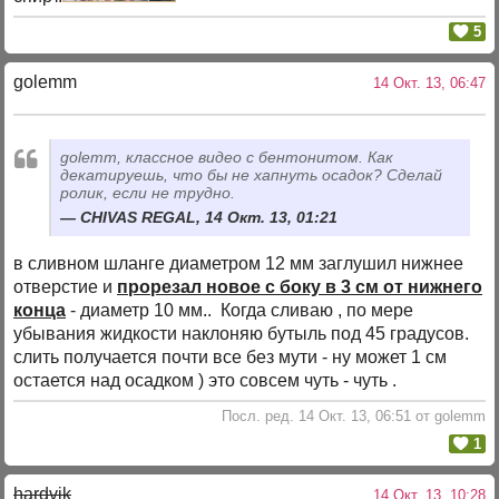
5
golemm
14 Окт. 13, 06:47
golemm, классное видео с бентонитом. Как
декатируешь, что бы не хапнуть осадок? Сделай
ролик, если не трудно.
CHIVAS REGAL, 14 Окт. 13, 01:21
в сливном шланге диаметром 12 мм заглушил нижнее
отверстие и
прорезал новое с боку в 3 см от нижнего
конца
- диаметр 10 мм.. Когда сливаю , по мере
убывания жидкости наклоняю бутыль под 45 градусов.
слить получается почти все без мути - ну может 1 см
остается над осадком ) это совсем чуть - чуть .
Посл. ред. 14 Окт. 13, 06:51 от golemm
1
hardvik
14 Окт. 13, 10:28