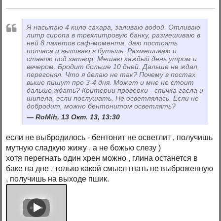
Я насыпаю 4 кило сахара, заливаю водой. Отливаю
литр сиропа в трехлитровую банку, размешиваю в
ней 8 пакетов саф-момента, даю постоять
полчаса и выливаю в бутыль. Размешиваю и
ставлю под затвор. Мешаю каждый день утром и
вечером. Бродит больше 10 дней. Дальше не ждал,
перегонял. Что я делаю не так? Почему в постах
выше пишут про 3-4 дня. Может и мне не стоит
дальше ждать? Критерии проверки - спичка гасла и
шипела, если послушать. Не осветлялась. Если не
добродит, можно бентонитом осветлять?
RoMih, 13 Окт. 13, 13:30
если не выбродилось - бентонит не осветлит , получишь
мутную сладкую жижу , а не божью слезу )
хотя перегнать один хрен можно , глина останется в
баке на дне , только какой смысл гнать не выброженную
, получишь на выходе пшик.