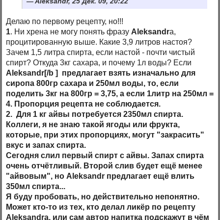
Aleksandr, 25 Дек. 09, 20:22
Делаю по первому рецепту, но!!!
1
. Ни хрена не могу понять фразу
Aleksandr
а,
процитированную выше. Какие 3,9 литров настоя?
Зачем 1,5 литра спирта, если настой - почти чистый
спирт? Откуда 3кг сахара, и почему 1л воды? Если
Aleksandr[/b ] предлагает взять изначально для
сиропа 800гр сахара и 250мл воды, то, если
поделить 3кг на 800гр = 3,75, а если 1литр на 250мл =
4. Пропорция рецепта не соблюдается.
2
. Для 1 кг айвы потребуется 2350мл спирта.
Коллеги, я не знаю такой ягоды или фрукта,
которые, при этих пропорциях, могут "закрасить"
вкус и запах спирта.
Сегодня слил первый спирт с айвы. Запах спирта
очень отчётливый. Второй слив будет ещё менее
"айвовым", но
Aleksandr
предлагает ещё влить
350мл спирта...
Я буду пробовать, но действительно непонятно.
Может кто-то из тех, кто делал ликёр по рецепту
Aleksandr
а, или сам автор напитка подскажут в чём