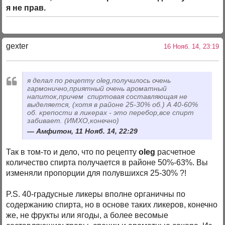
я не прав.
gexter
16 Нояб. 14, 23:19
я делал по рецепту oleg,получилось очень
гармонично,приятный очень ароматный
напиток,причем спиртовая составляющая не
выделяется, (хотя в районе 25-30% об.) А 40-60%
об. крепости в ликерах - это перебор,все спирт
забивает. (ИМХО,конечно)
Амфитон, 11 Нояб. 14, 22:29
Так в том-то и дело, что по рецепту
oleg
расчетное
количество спирта получается в районе 50%-63%. Вы
изменяли пропорции для полувшихся 25-30% ?!
P.S. 40-градусные ликеры вполне органичны по
содержанию спирта, но в основе таких ликеров, конечно
же, не фрукты или ягоды, а более весомые