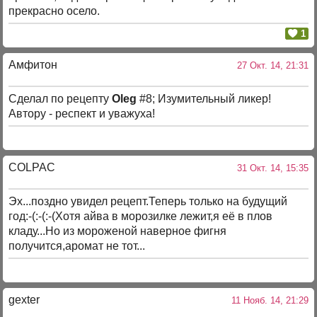
прекрасно осело.
1
Амфитон
27 Окт. 14, 21:31
Сделал по рецепту
Oleg
#8; Изумительный ликер!
Автору - респект и уважуха!
COLPAC
31 Окт. 14, 15:35
Эх...поздно увидел рецепт.Теперь только на будущий
год:-(:-(:-(Хотя айва в морозилке лежит,я её в плов
кладу...Но из мороженой наверное фигня
получится,аромат не тот...
gexter
11 Нояб. 14, 21:29