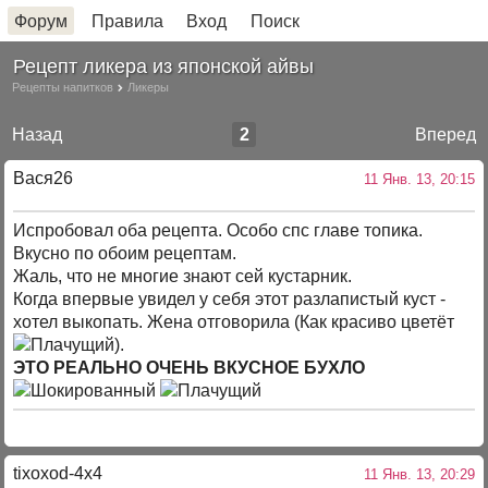
Форум
Правила
Вход
Поиск
Рецепт ликера из японской айвы
Рецепты напитков
Ликеры
Назад
2
Вперед
Вася26
11 Янв. 13, 20:15
Испробовал оба рецепта. Особо спс главе топика.
Вкусно по обоим рецептам.
Жаль, что не многие знают сей кустарник.
Когда впервые увидел у себя этот разлапистый куст -
хотел выкопать. Жена отговорила (Как красиво цветёт
).
ЭТО РЕАЛЬНО ОЧЕНЬ ВКУСНОЕ БУХЛО
tixoxod-4x4
11 Янв. 13, 20:29