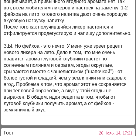
пощипывает, а привычного ягодного аромата нет. Так
вот, всем любителям ликеров и настоек на заметку: 1-2
фейхоа на литр готового напитка дают очень хорошую
вкусовую нагрузку напитку.
После того как получившийся ликер настоится и
отфильтруется продегустирую и напишу дополнительно.
З.Ы. Но фейхоа - это нечто! У меня уже зреет рецепт
нового ликера на лето. Дело в том, что мне очень
нравится аромат луговой клубники (растет по
солнечным полянам и оврагам, ягоды округлые,
срываются вместе с чашелистиком ("шапочкой") - от
более густой и сладкий, чем у земляники или садовых
ягод. Проблема в том, что аромат этот не сохраняется
при тепловой обработке, а вкус у этой ягоды не
выражен. В общем, идея рецепта в том, чтобы от
луговой клубники получить аромат, а от фейхоа -
земляничный вкус.
Гост
26 Нояб. 14, 17:21