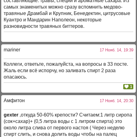
составляющие: травы, специи и ароматные сахара. Из
самых знаменитых можно сразу вспомнить медово-
травяные Драмбай и Крупник, Бенедектин, цитрусовые
Куантро и Мандарин Наполеон, некоторые
разновидности травяных биттеров.
mariner
17 Нояб. 14, 19:39
Коллеги, ответьте, пожалуйста, на вопросы в 33 посте.
Жаль если всё испорчу, но заливать спирт 2 раза
опасаюсь.
1
Амфитон
17 Нояб. 14, 20:30
gexter
,откуда 50-60% крепости? Считаем:1 литр сиропа
(сок+сахар)+ (0,5 литра воды с 1 литром спирта) это
около литра слива от первого настоя ( Через неделю
спирт слить, и снова долить воды чтобы на палец