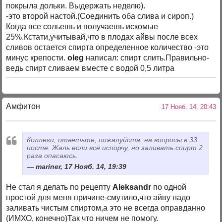
покрыла дольки. Выдержать неделю).
-это второй настой.(Соединить оба слива и сироп.)
Когда все сольешь и получаешь искомые
25%.Кстати,учитывай,что в плодах айвы после всех
сливов остается спирта определенное количество -это
минус крепости.
oleg
написал: спирт слить.Правильно-
ведь спирт сливаем вместе с водой 0,5 литра
Амфитон
17 Нояб. 14, 20:43
Коллеги, ответьте, пожалуйста, на вопросы в 33
посте. Жаль если всё испорчу, но заливать спирт 2
раза опасаюсь.
mariner, 17 Нояб. 14, 19:39
Не стал я делать по рецепту
Aleksandr
по одной
простой для меня причине-смутило,что айву надо
заливать чистым спиртом,а это не всегда оправданно
(ИМХО, конечно)Так что ничем не помогу.