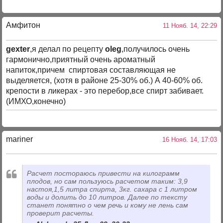
Амфитон
11 Нояб. 14, 22:29
gexter
,я делал по рецепту
oleg
,получилось очень
гармонично,приятный очень ароматный
напиток,причем спиртовая составляющая не
выделяется, (хотя в районе 25-30% об.) А 40-60% об.
крепости в ликерах - это перебор,все спирт забивает.
(ИМХО,конечно)
mariner
16 Нояб. 14, 17:03
Расчет постораюсь привести на килограмм
плодов, но сам пользуюсь расчетом таким: 3,9
настоя,1,5 литра спирта, 3кг. сахара с 1 литром
воды и долить до 10 литров. Далее по тексту
станет понятно о чем речь и кому не лень сам
проверит расчеты.