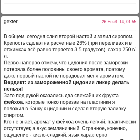
gexter
26 Нояб. 14, 01:55
В общем, сегодня слил второй настой и залил сиропом.
Крепость сделал на расчетные 26% (при переливах и в
отжимках всё-равно теряется 3-5 градусов), сахар 250 г/
л.
Перво-наперво отмечу, что цидония после заморозки
потеряла более половины своего аромата, поэтому
даже первый настой не порадовал меня ароматом.
Вердикт: из замороженной цидонии ликер делать
нельзя!
Зато под рукой оказались два свежайших фрукта
фейхоа
, которые тонко порезав на пластинки я
положил в банку к цидонии и сделал вторую заливку
спиртом.
Кто не знает, аромат у фейхоа очень легкий, практически
отсутствует, а вкус земляничный. Странное, конечно,
ощущение - кисло-сладкий, язык характерно