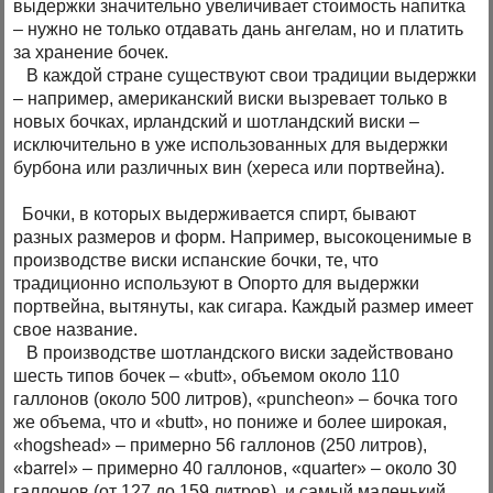
выдержки значительно увеличивает стоимость напитка
– нужно не только отдавать дань ангелам, но и платить
за хранение бочек.
В каждой стране существуют свои традиции выдержки
– например, американский виски вызревает только в
новых бочках, ирландский и шотландский виски –
исключительно в уже использованных для выдержки
бурбона или различных вин (хереса или портвейна).
Бочки, в которых выдерживается спирт, бывают
разных размеров и форм. Например, высокоценимые в
производстве виски испанские бочки, те, что
традиционно используют в Опорто для выдержки
портвейна, вытянуты, как сигара. Каждый размер имеет
свое название.
В производстве шотландского виски задействовано
шесть типов бочек – «butt», объемом около 110
галлонов (около 500 литров), «puncheon» – бочка того
же объема, что и «butt», но пониже и более широкая,
«hogshead» – примерно 56 галлонов (250 литров),
«barrel» – примерно 40 галлонов, «quarter» – около 30
галлонов (от 127 до 159 литров), и самый маленький