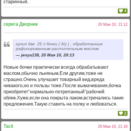
старинный.
4
серега Дворник
20 Мая 10, 21:12
купил две 25 л бочки ( б/у ) , обработанные
рафинированным растительным маслом
jenya138, 20 Мая 10, 20:13
Новые бочки практически всегда обрабатывают
маслом,обычно льняным.Ели другим,тоже не
страшно.Очень улучшает товарный вид,вреда
никакого,но и пользы тоже.После вымачивания,бочка
приобретет"нормально-потрепанный"рабочий
облик.Хуже,если она покрыта лаком,встречались такие
предложения.Такую ставить на полку и любоваться.
2
Tacit
20 Мая 10, 21:18