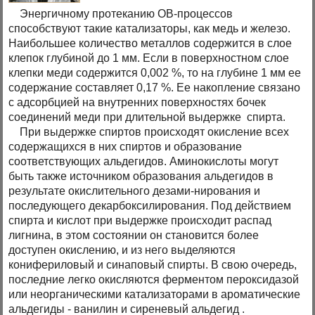
Энергичному протеканию ОВ-процессов
способствуют такие катализаторы, как медь и железо.
Наибольшее количество металлов содержится в слое
клепок глубиной до 1 мм. Если в поверхностном слое
клепки меди содержится 0,002 %, то на глубине 1 мм ее
содержание составляет 0,17 %. Ее накопление связано
с адсорбцией на внутренних поверхностях бочек
соединений меди при длительной выдержке спирта.
При выдержке спиртов происходят окисление всех
содержащихся в них спиртов и образование
соответствующих альдегидов. Аминокислоты могут
быть также источником образования альдегидов в
результате окислительного дезами-нирования и
последующего декарбоксилирования. Под действием
спирта и кислот при выдержке происходит распад
лигнина, в этом состоянии он становится более
доступен окислению, и из него выделяются
конифериловый и синаповый спирты. В свою очередь,
последние легко окисляются ферментом пероксидазой
или неорганическими катализаторами в ароматические
альдегиды - ванилин и сиреневый альдегид .