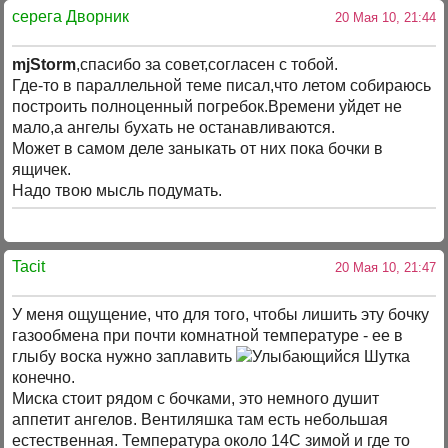
серега Дворник
20 Мая 10, 21:44
mjStorm
,спасибо за совет,согласен с тобой.
Где-то в параллельной теме писал,что летом собираюсь
построить полноценный погребок.Времени уйдет не
мало,а ангелы бухать не останавливаются.
Может в самом деле заныкать от них пока бочки в
ящичек.
Надо твою мысль подумать.
Tacit
20 Мая 10, 21:47
У меня ощущение, что для того, чтобы лишить эту бочку
газообмена при почти комнатной температуре - ее в
глыбу воска нужно заплавить
Шутка
конечно.
Миска стоит рядом с бочками, это немного душит
аппетит ангелов. Вентиляшка там есть небольшая
естественная. Температура около 14С зимой и где то