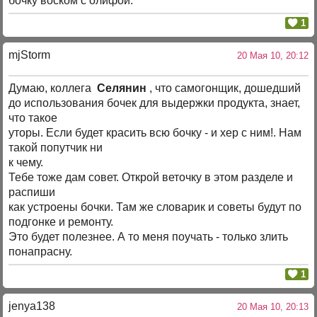
бочку воском с олифой.
1
mjStоrm
20 Мая 10, 20:12
Думаю, коллега
Селянин
, что самогонщик, дошедший
до использования бочек для выдержки продукта, знает,
что такое
уторы. Если будет красить всю бочку - и хер с ним!. Нам
такой попутчик ни
к чему.
Тебе тоже дам совет. Открой веточку в этом разделе и
распиши
как устроены бочки. Там же словарик и советы будут по
подгонке и ремонту.
Это будет полезнее. А то меня поучать - только злить
понапрасну.
1
jenya138
20 Мая 10, 20:13