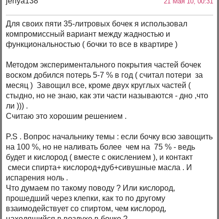
jenya138
21 Мая 10, 00:31
Для своих пяти 35-литровых бочек я использовал
компромиссный вариант между жадностью и
функциональностью ( бочки то все в квартире )
Методом экспериментального покрытия частей бочек
воском добился потерь 5-7 % в год ( считал потери за
месяц ) Завощил все, кроме двух круглых частей (
стыдно, но не знаю, как эти части называются - дно ,что
ли ))) .
Считаю это хорошим решением .
P.S . Вопрос начальнику темы : если бочку всю завощить
на 100 %, но не наливать более чем на 75 % - ведь
будет и кислород ( вместе с окислением ), и контакт
смеси спирта+ кислород+дуб+сивушные масла . И
испарения ноль .
Что думаем по такому поводу ? Или кислород,
прошедший через клепки, как то по другому
взаимодействует со спиртом, чем кислород,
находящийся в воздухе в бочке ?