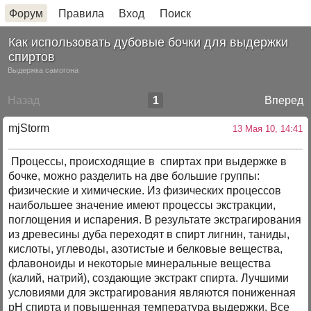
Форум
Правила
Вход
Поиск
Как использовать дубовые бочки для выдержки
спиртов
Выдержка самогона
Назад
1
Вперед
mjStоrm
13 Мая 10, 14:41
Процессы, происходящие в спиртах при выдержке в
бочке, можно разделить на две большие группы:
физические и химические. Из физических процессов
наибольшее значение имеют процессы экстракции,
поглощения и испарения. В результате экстрагирования
из древесины дуба переходят в спирт лигнин, таниды,
кислоты, углеводы, азотистые и белковые вещества,
флавоноиды и некоторые минеральные вещества
(калий, натрий), создающие экстракт спирта. Лучшими
условиями для экстрагирования являются пониженная
рН спирта и повышенная температура выдержки. Все