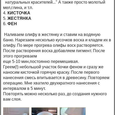
натуральных красителей..." А также просто молотый
мел,глина, и т.п.
4.
КИСТОЧКА
5.
ЖЕСТЯНКА
6.
ФЕН
Наливаем олифу в жестянку и ставим на водяную
баню. Нарезаем несколько кусочков воска и кладем их в
олифу. По мере прогрева олифы воск растворяется.
После растворения воска добавляем пигмент. После
этого прогреваем
еще 5-10 мин,постоянно перемешивая.
Греем(!) небольшой участок бочки феном и сразу же
наносим кисточкой горячую краску. После первого
нанесения смесь впитывается в древесину. Повторяем
операцию. Мне хватило двухкратного нанесения с
интервалом в 5 минут.
Повторять можно несколько раз, до создания нужного
вам слоя.