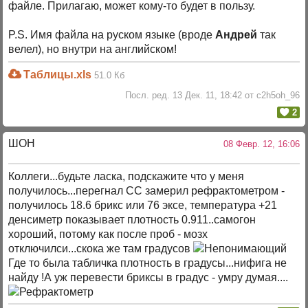
файле. Прилагаю, может кому-то будет в пользу.
P.S. Имя файла на руском языке (вроде
Андрей
так
велел), но внутри на английском!
Таблицы.xls
51.0 Кб
Посл. ред. 13 Дек. 11, 18:42 от c2h5oh_96
2
ШОН
08 Февр. 12, 16:06
Коллеги...будьте ласка, подскажите что у меня
получилось...перегнал СС замерил рефрактометром -
получилось 18.6 брикс или 76 эксе, температура +21
денсиметр показывает плотность 0.911..самогон
хороший, потому как после проб - мозх
отключилси...скока же там градусов
Где то была табличка плотность в градусы...нифига не
найду !А уж перевести бриксы в градус - умру думая....