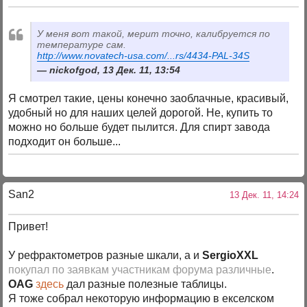
У меня вот такой, мерит точно, калибруется по
температуре сам.
http://www.novatech-usa.com/...rs/4434-PAL-34S
nickofgod, 13 Дек. 11, 13:54
Я смотрел такие, цены конечно заоблачные, красивый,
удобный но для наших целей дорогой. Не, купить то
можно но больше будет пылится. Для спирт завода
подходит он больше...
San2
13 Дек. 11, 14:24
Привет!
У рефрактометров разные шкали, а и
SergioXXL
покупал по заявкам участникам форума различные
.
OAG
здесь
дал разные полезные таблицы.
Я тоже собрал некоторую информацию в екселском