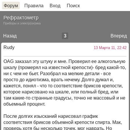
Форум
Правила
Вход
Поиск
Рефрактометр
Приборы и электр(он)ика
Назад
3
Вперед
Rudy
13 Марта 11, 22:42
OAG заказал эту штуку и мне. Проверил ее алкогольную
шкалу (промерял на известной крепости)- бред какой-то,
ни с чем не бьет. Разобрал на мелкие детали - все
просто до идиотизма, врать нечему. Долго думал и,
кажется, понял - что то соответствие бриксов крепости,
которое нарисовано на шкале, или полный бред, или
там какие-то странные градусы, точно не массовый и не
объемный процент.
После долгих изысканий нарисовал график
соответствия бриксов объемной крепости спирта. Мак,
проверь хотя бы несколько точек, мог наврать. Но