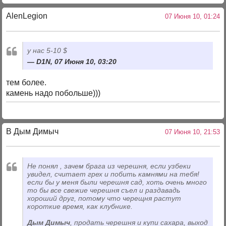
AlenLegion
07 Июня 10, 01:24
у нас 5-10 $
D1N, 07 Июня 10, 03:20
тем более.
камень надо побольше)))
В Дым Димыч
07 Июня 10, 21:53
Не понял
, зачем брага из черешня, если узбеки
увидел, считает грех и побить камнями на тебя!
если бы у меня были черешня сад, хоть очень много
то бы все свежие черешня съел и раздавадь
хороший друг, потому что черещня растут
короткие время, как клубнике.
Дым Димыч
, продать черешня и купи сахара, выход