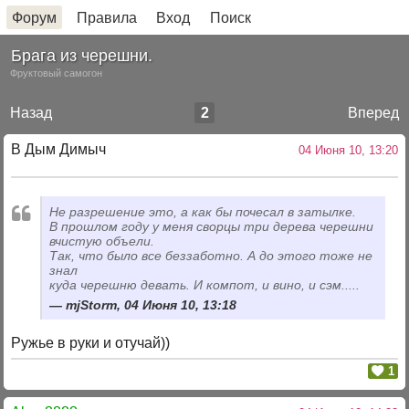
Форум
Правила
Вход
Поиск
Брага из черешни.
Фруктовый самогон
Назад
2
Вперед
В Дым Димыч
04 Июня 10, 13:20
Не разрешение это, а как бы почесал в затылке.
В прошлом году у меня сворцы три дерева черешни
вчистую объели.
Так, что было все беззаботно. А до этого тоже не
знал
куда черешню девать. И компот, и вино, и сэм.....
mjStorm, 04 Июня 10, 13:18
Ружье в руки и отучай))
1