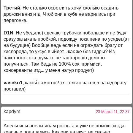
Третий
, Не столько осветлять хочу, сколько осадить
дрожжи вниз итд. Чтоб они в кубе не варились при
перегонке.
D1N
, Не убедило) сделаю трубочки побольше и не буду
сразу затыкать пробкой, подожду пока пена по усядет.(эт
на будущее) Вообще ведь если не ограждать брагу от
кислорода, то уксус выйдет... как же без гидры? Из
пакетного сока, думаю, не так хорошо должно
получиться. Там бедь не 100% сок, примиси,
консерванты итд... у меня натур продукт)
vaseko1
, какой самогон? ) я только часов 5 назад брагу
поставил)
kapdym
23 Марта 11, 22:37
Апельсины апельсинам рознь, а я уже не помню, когда
красные попадались. Как они на вкус, не сильно