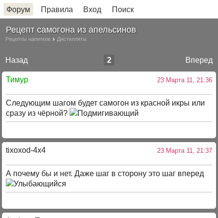
Форум
Правила
Вход
Поиск
Рецепт самогона из апельсинов
Рецепты напитков
Дистилляты
Назад
2
Вперед
Тимур
23 Марта 11, 21:36
Следующим шагом будет самогон из красной икры или
сразу из чёрной?
tixoxod-4x4
23 Марта 11, 21:37
А почему бы и нет. Даже шаг в сторону это шаг вперед