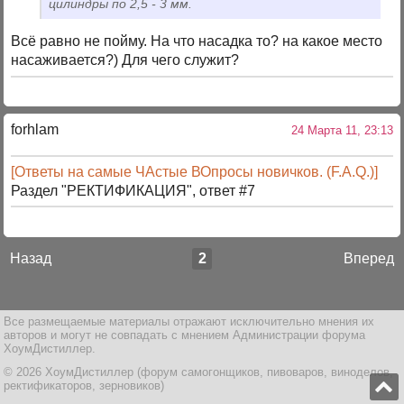
цилиндры по 2,5 - 3 мм.
Всё равно не пойму. На что насадка то? на какое место
насаживается?) Для чего служит?
forhlam
24 Марта 11, 23:13
[Ответы на самые ЧАстые ВОпросы новичков. (F.A.Q.)]
Раздел "РЕКТИФИКАЦИЯ", ответ #7
Назад
2
Вперед
Все размещаемые материалы отражают исключительно мнения их
авторов и могут не совпадать с мнением Администрации форума
ХоумДистиллер.
© 2026 ХоумДистиллер (форум самогонщиков, пивоваров, виноделов,
ректификаторов, зерновиков)