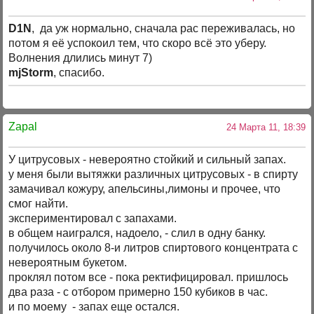
D1N
, да уж нормально, сначала рас переживалась, но
потом я её успокоил тем, что скоро всё это уберу.
Волнения длились минут 7)
mjStorm
, спасибо.
Zapal
24 Марта 11, 18:39
У цитрусовых - невероятно стойкий и сильный запах.
у меня были вытяжки различных цитрусовых - в спирту
замачивал кожуру, апельсины,лимоны и прочее, что
смог найти.
экспериментировал с запахами.
в общем наигрался, надоело, - слил в одну банку.
получилось около 8-и литров спиртового концентрата с
невероятным букетом.
проклял потом все - пока ректифицировал. пришлось
два раза - с отбором примерно 150 кубиков в час.
и по моему - запах еще остался.