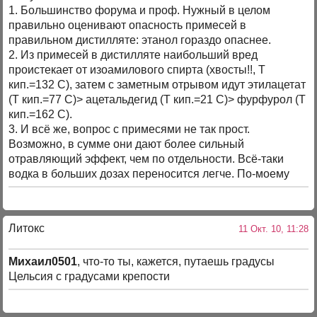
1. Большинство форума и проф. Нужный в целом
правильно оценивают опасность примесей в
правильном дистилляте: этанол гораздо опаснее.
2. Из примесей в дистилляте наибольший вред
проистекает от изоамилового спирта (хвосты!!, Т
кип.=132 С), затем с заметным отрывом идут этилацетат
(Т кип.=77 С)> ацетальдегид (Т кип.=21 С)> фурфурол (Т
кип.=162 С).
3. И всё же, вопрос с примесями не так прост.
Возможно, в сумме они дают более сильный
отравляющий эффект, чем по отдельности. Всё-таки
водка в больших дозах переносится легче. По-моему
Литокс
11 Окт. 10, 11:28
Михаил0501
, что-то ты, кажется, путаешь градусы
Цельсия с градусами крепости