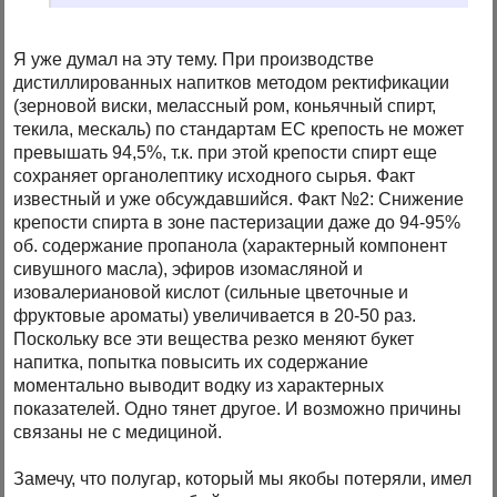
Я уже думал на эту тему. При производстве
дистиллированных напитков методом ректификации
(зерновой виски, мелассный ром, коньячный спирт,
текила, мескаль) по стандартам ЕС крепость не может
превышать 94,5%, т.к. при этой крепости спирт еще
сохраняет органолептику исходного сырья. Факт
известный и уже обсуждавшийся. Факт №2: Снижение
крепости спирта в зоне пастеризации даже до 94-95%
об. содержание пропанола (характерный компонент
сивушного масла), эфиров изомасляной и
изовалериановой кислот (сильные цветочные и
фруктовые ароматы) увеличивается в 20-50 раз.
Поскольку все эти вещества резко меняют букет
напитка, попытка повысить их содержание
моментально выводит водку из характерных
показателей. Одно тянет другое. И возможно причины
связаны не с медициной.
Замечу, что полугар, который мы якобы потеряли, имел