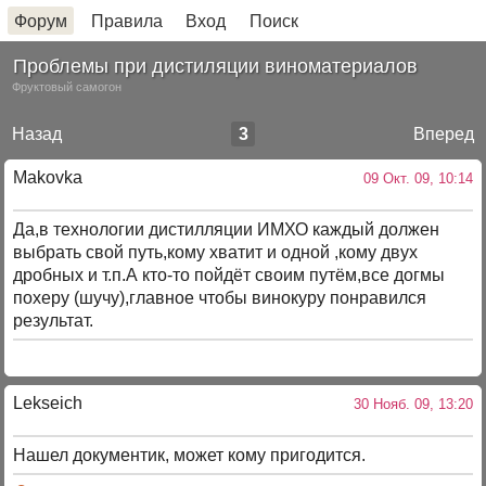
Форум
Правила
Вход
Поиск
Проблемы при дистиляции виноматериалов
Фруктовый самогон
Назад
3
Вперед
Makovka
09 Окт. 09, 10:14
Да,в технологии дистилляции ИМХО каждый должен
выбрать свой путь,кому хватит и одной ,кому двух
дробных и т.п.А кто-то пойдёт своим путём,все догмы
похеру (шучу),главное чтобы винокуру понравился
результат.
Lekseich
30 Нояб. 09, 13:20
Нашел документик, может кому пригодится.