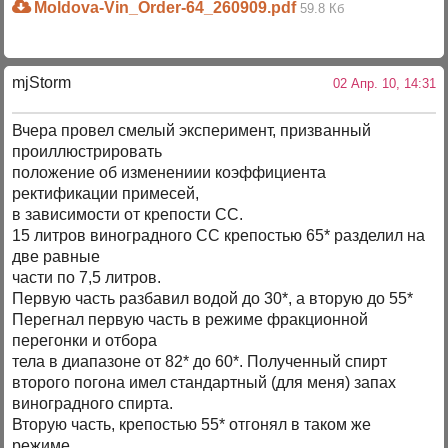
Moldova-Vin_Order-64_260909.pdf
59.8 Кб
mjStоrm
02 Апр. 10, 14:31
Вчера провел смелый эксперимент, призванный
проиллюстрировать
положение об изменениии коэффициента
ректификации примесей,
в зависимости от крепости СС.
15 литров виноградного СС крепостью 65* разделил на
две равные
части по 7,5 литров.
Первую часть разбавил водой до 30*, а вторую до 55*
Перегнал первую часть в режиме фракционной
перегонки и отбора
тела в диапазоне от 82* до 60*. Полученный спирт
второго погона имел стандартный (для меня) запах
виноградного спирта.
Вторую часть, крепостью 55* отгонял в таком же
режиме,