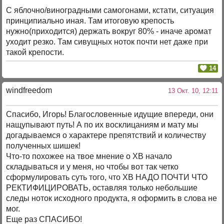
С яблочно/виноградными самогонами, кстати, ситуация
принципиально иная. Там итоговую крепость
нужно(приходится) держать вокруг 80% - иначе аромат
уходит резко. Там сивущных ноток почти нет даже при
такой крепости.
14
windfreedom
13 Окт. 10, 12:11
Спасибо, Игорь! Благословенные идущие впереди, они
нащупывают путь! А по их восклицаниям и мату мы
догадываемся о характере препятствий и количеству
полученных шишек!
Что-то похожее на твое мнение о ХВ начало
складываться и у меня, но чтобы вот так четко
сформулировать суть того, что ХВ НАДО ПОЧТИ ЧТО
РЕКТИФИЦИРОВАТЬ, оставляя только небольшие
следы ноток исходного продукта, я оформить в слова не
мог.
Еще раз СПАСИБО!