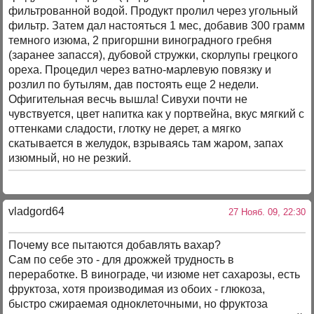
фильтрованной водой. Продукт пролил через угольный
фильтр. Затем дал настояться 1 мес, добавив 300 грамм
темного изюма, 2 пригоршни виноградного гребня
(заранее запасся), дубовой стружки, скорлупы грецкого
ореха. Процедил через ватно-марлевую повязку и
розлил по бутылям, дав постоять еще 2 недели.
Офигительная весчь вышла! Сивухи почти не
чувствуется, цвет напитка как у портвейна, вкус мягкий с
оттенками сладости, глотку не дерет, а мягко
скатывается в желудок, взрываясь там жаром, запах
изюмный, но не резкий.
vladgord64
27 Нояб. 09, 22:30
Почему все пытаются добавлять вахар?
Сам по себе это - для дрожжей трудность в
переработке. В винограде, чи изюме нет сахарозы, есть
фруктоза, хотя производимая из обоих - глюкоза,
быстро сжираемая одноклеточными, но фруктоза