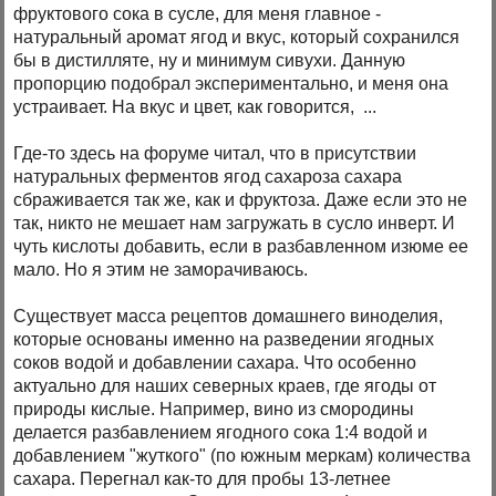
фруктового сока в сусле, для меня главное -
натуральный аромат ягод и вкус, который сохранился
бы в дистилляте, ну и минимум сивухи. Данную
пропорцию подобрал экспериментально, и меня она
устраивает. На вкус и цвет, как говорится, ...
Где-то здесь на форуме читал, что в присутствии
натуральных ферментов ягод сахароза сахара
сбраживается так же, как и фруктоза. Даже если это не
так, никто не мешает нам загружать в сусло инверт. И
чуть кислоты добавить, если в разбавленном изюме ее
мало. Но я этим не заморачиваюсь.
Существует масса рецептов домашнего виноделия,
которые основаны именно на разведении ягодных
соков водой и добавлении сахара. Что особенно
актуально для наших северных краев, где ягоды от
природы кислые. Например, вино из смородины
делается разбавлением ягодного сока 1:4 водой и
добавлением "жуткого" (по южным меркам) количества
сахара. Перегнал как-то для пробы 13-летнее