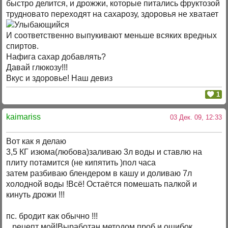
быстро делится, и дрожжи, которые питались фруктозой
трудновато переходят на сахарозу, здоровья не хватает
И соответственно выпукивают меньше всяких вредных
спиртов.
Нафига сахар добавлять?
Давай глюкозу!!!
Вкус и здоровье! Наш девиз
1
kaimariss
03 Дек. 09, 12:33
Вот как я делаю
3,5 КГ изюма(любова)заливаю 3л воды и ставлю на
плиту потамится (не кипятить )пол часа
затем разбиваю блендером в кашу и доливаю 7л
холодной воды !Всё! Остаётся помешать палкой и
кинуть дрожи !!!
пс. бродит как обычно !!!
рецепт мой!Выработан методом проб и ошибок .