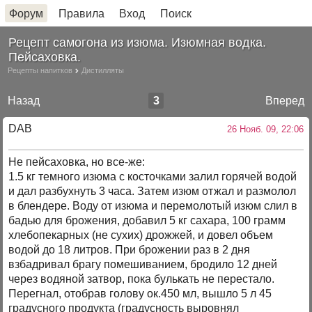
Форум
Правила
Вход
Поиск
Рецепт самогона из изюма. Изюмная водка.
Пейсаховка.
Рецепты напитков
Дистилляты
Назад
3
Вперед
DAB
26 Нояб. 09, 22:06
Не пейсаховка, но все-же:
1.5 кг темного изюма с косточками залил горячей водой
и дал разбухнуть 3 часа. Затем изюм отжал и размолол
в блендере. Воду от изюма и перемолотый изюм слил в
бадью для брожения, добавил 5 кг сахара, 100 грамм
хлебопекарных (не сухих) дрожжей, и довел объем
водой до 18 литров. При брожении раз в 2 дня
взбадривал брагу помешиванием, бродило 12 дней
через водяной затвор, пока булькать не перестало.
Перегнал, отобрав голову ок.450 мл, вышло 5 л 45
градусного продукта (градусность выровнял