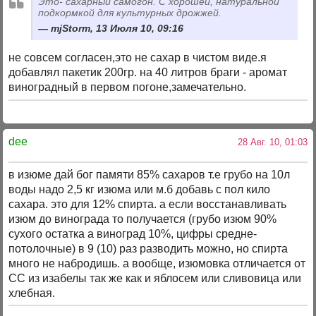
Это- сахарный самогон. С хорошей, натуральной
подкормкой для культурных дрожжей.
mjStorm, 13 Июля 10, 09:16
не совсем согласен,это не сахар в чистом виде.я
добавлял пакетик 200гр. на 40 литров браги - аромат
виноградный в первом погоне,замечательно.
dee
28 Авг. 10, 01:03
в изюме дай бог памяти 85% сахаров т.е грубо на 10л
воды надо 2,5 кг изюма или м.б добавь с пол кило
сахара. это для 12% спирта. а если восстанавливать
изюм до винограда то получается (грубо изюм 90%
сухого остатка а виноград 10%, цифры средне-
потолочные) в 9 (10) раз разводить можно, но спирта
много не набродишь. а вообще, изюмовка отличается от
СС из изабелы так же как и яблосем или сливовица или
хлебная.