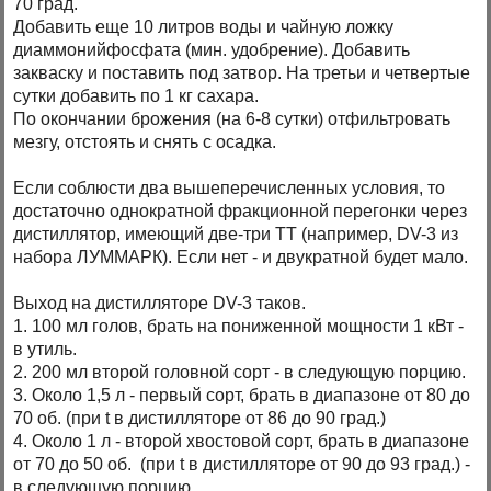
70 град.
Добавить еще 10 литров воды и чайную ложку
диаммонийфосфата (мин. удобрение). Добавить
закваску и поставить под затвор. На третьи и четвертые
сутки добавить по 1 кг сахара.
По окончании брожения (на 6-8 сутки) отфильтровать
мезгу, отстоять и снять с осадка.
Если соблюсти два вышеперечисленных условия, то
достаточно однократной фракционной перегонки через
дистиллятор, имеющий две-три ТТ (например, DV-3 из
набора ЛУММАРК). Если нет - и двукратной будет мало.
Выход на дистилляторе DV-3 таков.
1. 100 мл голов, брать на пониженной мощности 1 кВт -
в утиль.
2. 200 мл второй головной сорт - в следующую порцию.
3. Около 1,5 л - первый сорт, брать в диапазоне от 80 до
70 об. (при t в дистилляторе от 86 до 90 град.)
4. Около 1 л - второй хвостовой сорт, брать в диапазоне
от 70 до 50 об. (при t в дистилляторе от 90 до 93 град.) -
в следующую порцию.