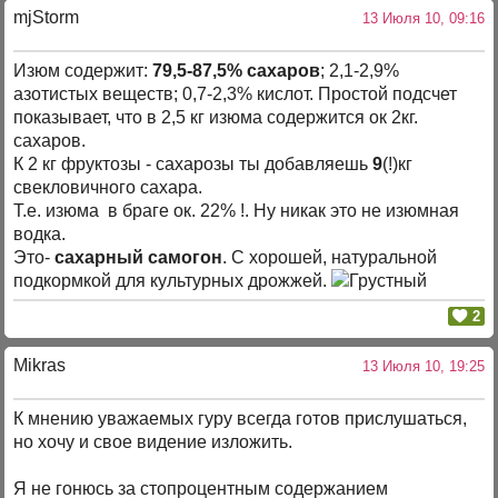
mjStоrm
13 Июля 10, 09:16
Изюм содержит:
79,5-87,5% сахаров
; 2,1-2,9%
азотистых веществ; 0,7-2,3% кислот. Простой подсчет
показывает, что в 2,5 кг изюма содержится ок 2кг.
сахаров.
К 2 кг фруктозы - сахарозы ты добавляешь
9
(!)кг
свекловичного сахара.
Т.е. изюма в браге ок. 22% !. Ну никак это не изюмная
водка.
Это-
сахарный самогон
. С хорошей, натуральной
подкормкой для культурных дрожжей.
2
Mikras
13 Июля 10, 19:25
К мнению уважаемых гуру всегда готов прислушаться,
но хочу и свое видение изложить.
Я не гонюсь за стопроцентным содержанием