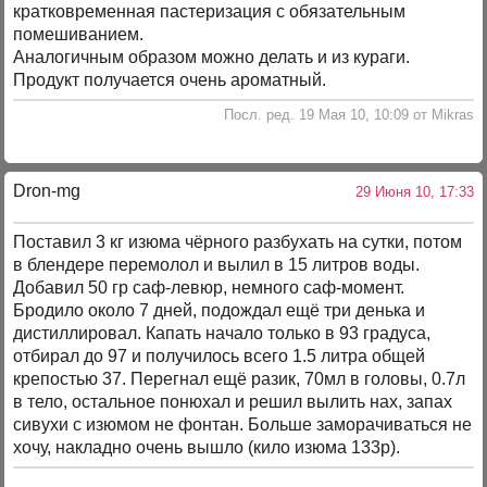
кратковременная пастеризация с обязательным
помешиванием.
Аналогичным образом можно делать и из кураги.
Продукт получается очень ароматный.
Посл. ред. 19 Мая 10, 10:09 от Mikras
Dron-mg
29 Июня 10, 17:33
Поставил 3 кг изюма чёрного разбухать на сутки, потом
в блендере перемолол и вылил в 15 литров воды.
Добавил 50 гр саф-левюр, немного саф-момент.
Бродило около 7 дней, подождал ещё три денька и
дистиллировал. Капать начало только в 93 градуса,
отбирал до 97 и получилось всего 1.5 литра общей
крепостью 37. Перегнал ещё разик, 70мл в головы, 0.7л
в тело, остальное понюхал и решил вылить нах, запах
сивухи с изюмом не фонтан. Больше заморачиваться не
хочу, накладно очень вышло (кило изюма 133р).