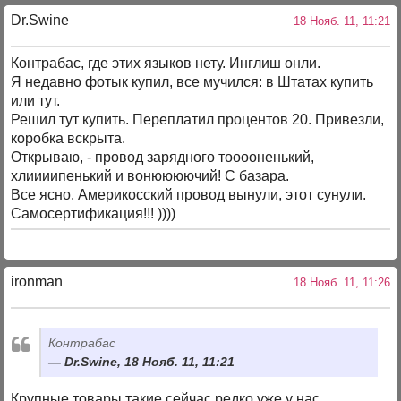
Dr.Swine
18 Нояб. 11, 11:21
Контрабас, где этих языков нету. Инглиш онли.
Я недавно фотык купил, все мучился: в Штатах купить
или тут.
Решил тут купить. Переплатил процентов 20. Привезли,
коробка вскрыта.
Открываю, - провод зарядного тооооненький,
хлиииипенький и вонюююючий! С базара.
Все ясно. Америкосский провод вынули, этот сунули.
Самосертификация!!! ))))
ironman
18 Нояб. 11, 11:26
Контрабас
Dr.Swine, 18 Нояб. 11, 11:21
Крупные товары такие сейчас редко уже у нас