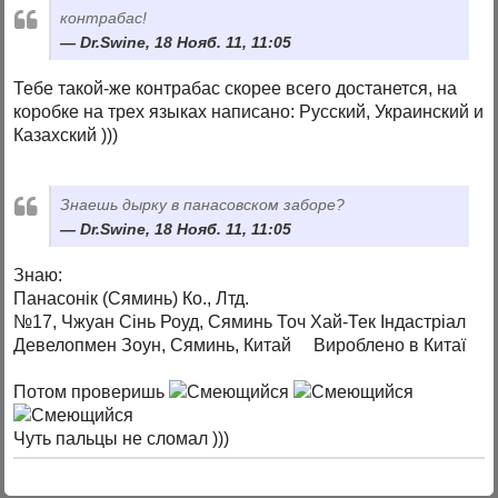
контрабас!
Dr.Swine, 18 Нояб. 11, 11:05
Тебе такой-же контрабас скорее всего достанется, на
коробке на трех языках написано: Русский, Украинский и
Казахский )))
Знаешь дырку в панасовском заборе?
Dr.Swine, 18 Нояб. 11, 11:05
Знаю:
Панасонiк (Сяминь) Ко., Лтд.
№17, Чжуан Сiнь Роуд, Сяминь Точ Хай-Тек Iндастрiал
Девелопмен Зоун, Сяминь, Китай Вироблено в Китаї
Потом проверишь
Чуть пальцы не сломал )))