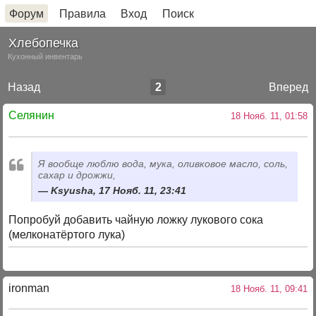
Форум
Правила
Вход
Поиск
Хлебопечка
Кухонный инвентарь
Назад
2
Вперед
Селянин
18 Нояб. 11, 01:58
Я вообще люблю вода, мука, оливковое масло, соль,
сахар и дрожжи,
Ksyusha, 17 Нояб. 11, 23:41
Попробуй добавить чайную ложку лукового сока
(мелконатёртого лука)
ironman
18 Нояб. 11, 09:41