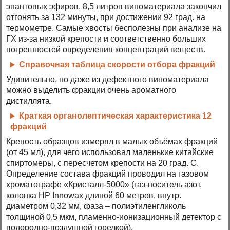
энантовых эфиров. 8,5 литров виноматериала закончил
отгонять за 132 минуты, при достижении 92 град. на
термометре. Самые хвосты бесполезны при анализе на
ГХ из-за низкой крепости и соответственно больших
погрешностей определения концентраций веществ.
Справочная таблица скорости отбора фракций
Удивительно, но даже из дефектного виноматериала
можно выделить фракции очень ароматного
дистиллята.
Краткая органолептическая характеристика 12
фракций
Крепость образцов измерял в малых объёмах фракций
(от 45 мл), для чего использовал маленькие китайские
спиртомеры, с пересчетом крепости на 20 град. С.
Определение состава фракций проводил на газовом
хроматографе «Кристалл-5000» (газ-носитель азот,
колонка HP Innowax длиной 60 метров, внутр.
диаметром 0,32 мм, фаза – полиэтиленгликоль
толщиной 0,5 мкм, пламенно-ионизационный детектор с
водородно-воздушной горелкой).