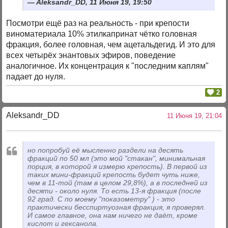
Aleksandr_DD, 11 Июня 19, 19:50
Посмотри ещё раз на реальность - при крепости
виноматериала 10% этилкапринат чётко головная
фракция, более головная, чем ацетальдегид. И это для
всех четырёх энантовых эфиров, поведение
аналогичное. Их концентрация к "последним каплям"
падает до нуля.
2
Aleksandr_DD
11 Июня 19, 21:04
но попробуй её мысленно раздели на десять
фракций по 50 мл (это мой "стакан", минимальная
порция, в которой я измерю крепость). В первой из
таких мини-фракций крепость будет чуть ниже,
чем в 11-той (там в целом 29,8%), а в последней из
десяти - около нуля. То есть 13-я фракция (после
92 град. С по моему "показометру" ) - это
практически бесспиртуозная фракция, я проверял.
И самое главное, она нам ничего не даёт, кроме
кислот и гексанола.