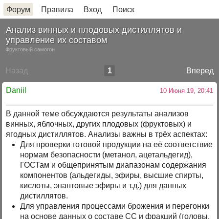
Форум
Правила
Вход
Поиск
Анализ винных и плодовых дистиллятов и
управление их составом
Фруктовый самогон
Назад
1
Вперед
Daniil
10 Июня 19, 20:41
В данной теме обсуждаются результаты анализов
винных, яблочных, других плодовых (фруктовых) и
ягодных дистиллятов. Анализы важны в трёх аспектах:
Для проверки готовой продукции на её соответствие
нормам безопасности (метанол, ацетальдегид),
ГОСТам и общепринятым диапазонам содержания
компонентов (альдегиды, эфиры, высшие спирты,
кислоты, энантовые эфиры и т.д.) для данных
дистиллятов.
Для управления процессами брожения и перегонки
на основе данных о составе СС и фракций (головы,