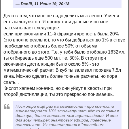
Daniil, 11 Июня 19, 20:18
Дело в том, что мне не надо делить мысленно. У меня
есть калькулятор. Я ввожу твои данные и он мне
рассчитывает следующее:
если при окончании 11-й фракции крепость была 20%
(это вполне реально), то что бы добраться до 1% в струе
необходимо отобрать более 50% от объема
отобранного до этого. Т.е. у тебя было отобрано 1632мл,
ты отбираешь еще 500 мл, т.е. 30%. В струе при
окончании дистилляции было около 5% - это
математический расчет. В куб ты заливал порядка 7,5л
вина. Можно сделать более точные расчеты, но пора
спать...
Кислот хапнем конечно, но они уйдут в хвосты при
второй дистилляции, ты это прекрасно понимаешь.
Посмотри ещё раз на реальность - при крепости
виноматериала 10% этилкапринат чётко головная
фракция, более головная, чем ацетальдегид. И это
для всех четырёх энантовых эфиров, поведение
аналогичное. Их концентрация к "последним