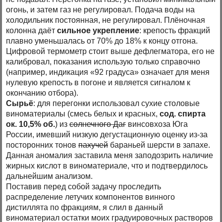
огонь, и затем газ не регулировал. Подача воды на
холодильник постоянная, не регулировал. Плёночная
колонна даёт
сильное укрепление
: крепость фракций
плавно уменьшалась от 70% до 18% к концу отгона.
Цифровой термометр стоит выше дефлегматора, его не
калибровал, показания использую только справочно
(например, индикация «92 градуса» означает для меня
нулевую крепость в погоне и является сигналом к
окончанию отбора).
Сырьё
: для перегонки использовал сухие столовые
виноматериалы (смесь белых и красных,
сод. спирта
ок. 10,5% об.
) из
солнечного Даг
винсовхоза Юга
России, имевший низкую дегустационную оценку из-за
посторонних тонов
пахучей
бараньей шерсти в запахе.
Данная аномалия заставила меня заподозрить наличие
жирных кислот в виноматериале, что и подтвердилось
дальнейшим анализом.
Поставив перед собой задачу проследить
распределение летучих компонентов винного
дистиллята по фракциям, я слил в данный
виноматериал остатки моих градуировочных растворов