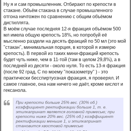
Ну я и сам промышленник. Отбирают по крепости в
стакане. Объём стакана в случае промышленного
отгона ничтожен по сравнению с общим объёмом
дистиллята.
В моём случае последняя 12-я фракция объёмом 500
мл имела общую крепость 18%, но попробуй её
мысленно раздели на десять фракций по 50 мл (это мой
"стакан", минимальная порция, в которой я измерю
крепость). В первой из таких мини-фракций крепость
будет чуть ниже, чем в 11-той (там в целом 29,8%), а в
последней из десяти - около нуля. То есть 13-я фракция
(после 92 град. С по моему "показометру" ) - это
практически бесспиртуозная фракция, я проверял. И
самое главное, она нам ничего не даёт, кроме кислот и
гексанола.
При крепости больше 25% вес. (30% об.)
коэффициент ректификации больше 1, т. е.
этилкапринат является головной примесью; при
крепости ниже 20% вес. (25% об.) коэффициент
ректификации меньше 1, и этилкапринат
становится хвостовой примесью