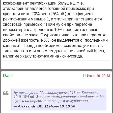
коэффициент ректификации больше 1, т. е.
этилкапринат является головной примесью; при
крепости ниже 20% вес. (25% об.) коэффициент
ректификации меньше 1, и этилкапринат становится
хвостовой примесью." Почему он при перегоне
виноматериала крепостью 10% проявил головные
свойства - не знаю. Скурихин пишет, что при перегонке
дрожжей (крепость 4-6%) он выделяется с "последними
каплями". Правда необходимо, возможно, учитывать
тип аппарата или он имеет далеко не линейный Крект,
например как у триэтиламина - синусоида.
Daniil
11 Июня 19, 20:18
Ну пожалуй не "безспиртуозную" 13-ю. Крепость
12-й 18% об. Этанол промышленники отбирают до
нуля и на первом и на втором выкуривании.
Aleksandr_DD, 11 Июня 19, 19:50