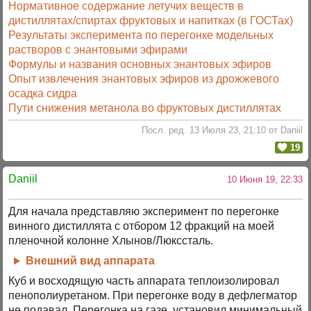
Нормативное содержание летучих веществ в
дистиллятах/спиртах фруктовых и напитках (в ГОСТах)
Результаты эксперимента по перегонке модельных
растворов с энантовыми эфирами
Формулы и названия основных энантовых эфиров
Опыт извлечения энантовых эфиров из дрожжевого
осадка сидра
Пути снижения метанола во фруктовых дистиллятах
Посл. ред. 13 Июля 23, 21:10 от Daniil
19
Daniil
10 Июня 19, 22:33
Для начала представляю эксперимент по перегонке
винного дистиллята с отбором 12 фракций на моей
пленочной колонне Хлынов/Люксcтaль.
Внешний вид аппарата
Куб и восходящую часть аппарата теплоизолировал
пенополиуретаном. При перегонке воду в дефлегматор
не подавал. Перегонка на газе, установил минимальный