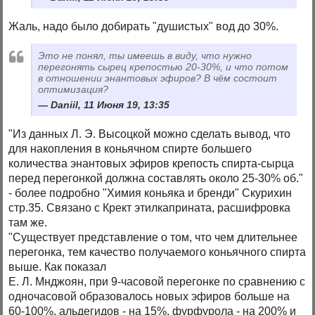
Жаль, надо было добирать "душистых" вод до 30%.
Это не понял, ты имеешь в виду, что нужно
перегонять сырец крепостью 20-30%, и что потом
в отношении энантовых эфиров? В чём состоит
оптимизация?
Daniil, 11 Июня 19, 13:35
"Из данных Л. Э. Высоцкой можно сделать вывод, что
для накопления в коньячном спирте большего
количества энантовых эфиров крепость спирта-сырца
перед перегонкой должна составлять около 25-30% об."
- более подробно "Химия коньяка и бренди" Скурихин
стр.35. Связано с Крект этилкаприната, расшифровка
там же.
"Существует представление о том, что чем длительнее
перегонка, тем качество получаемого коньячного спирта
выше. Как показал
Е. Л. Мнджоян, при 9-часовой перегонке по сравнению с
одночасовой образовалось новых эфиров больше на
60-100%, альдегидов - на 15%, фурфурола - на 200% и