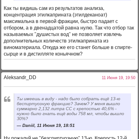
Как ты видишь сам из результатов анализа,
концентрация этилкаприната (этилдеканоат)
максимальна в первой фракции, быстро падает с
отбором, а в двенадцатой равна нулю. Так что отбор так
называемых "душистых вод" не позволяет извлечь
дополнительных количеств этилкаприната из
виноматериала. Откуда же его станет больше в спирте-
сырце и в дистилляте коньячном?
Aleksandr_DD
11 Июня 19, 19:50
Ты имеешь в виду - надо было собрать ещё 13-ю
беспиртуозную фракцию? Зачем? У меня вышло
суммарно 2,132 литра СС с крепостью 40,6% -
нужно было гнать ещё воды 758 мл, чтобы вышло
30%?
Daniil, 11 Июня 19, 18:51
Ну пожалуй не "безспиртуозную" 13-ю. Крепость 12-й