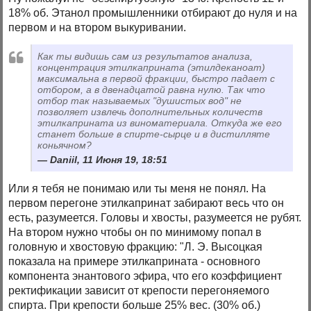
18% об. Этанол промышленники отбирают до нуля и на
первом и на втором выкуривании.
Как ты видишь сам из результатов анализа,
концентрация этилкаприната (этилдеканоат)
максимальна в первой фракции, быстро падает с
отбором, а в двенадцатой равна нулю. Так что
отбор так называемых "душистых вод" не
позволяет извлечь дополнительных количеств
этилкаприната из виноматериала. Откуда же его
станет больше в спирте-сырце и в дистилляте
коньячном?
Daniil, 11 Июня 19, 18:51
Или я тебя не понимаю или ты меня не понял. На
первом перегоне этилкапринат забирают весь что он
есть, разумеется. Головы и хвосты, разумеется не рубят.
На втором нужно чтобы он по минимому попал в
головную и хвостовую фракцию: "Л. Э. Высоцкая
показала на примере этилкаприната - основного
компонента энантового эфира, что его коэффициент
ректификации зависит от крепости перегоняемого
спирта. При крепости больше 25% вес. (30% об.)