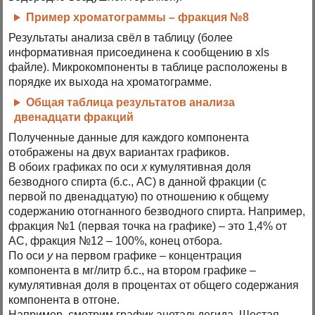
Пример хроматограммы – фракция №8
Результаты анализа свёл в таблицу (более
информативная присоединена к сообщению в xls
файле). Микрокомпоненты в таблице расположены в
порядке их выхода на хроматограмме.
Общая таблица результатов анализа
двенадцати фракций
Полученные данные для каждого компонента
отображены на двух вариантах графиков.
В обоих графиках по оси
х
кумулятивная доля
безводного спирта (б.с., АС) в данной фракции (с
первой по двенадцатую) по отношению к общему
содержанию отогнанного безводного спирта. Например,
фракция №1 (первая точка на графике) – это 1,4% от
АС, фракция №12 – 100%, конец отбора.
По оси
у
на первом графике – концентрация
компонента в мг/литр б.с., на втором графике –
кумулятивная доля в процентах от общего содержания
компонента в отгоне.
Например, смотрим график ацетальдегида. Шестая