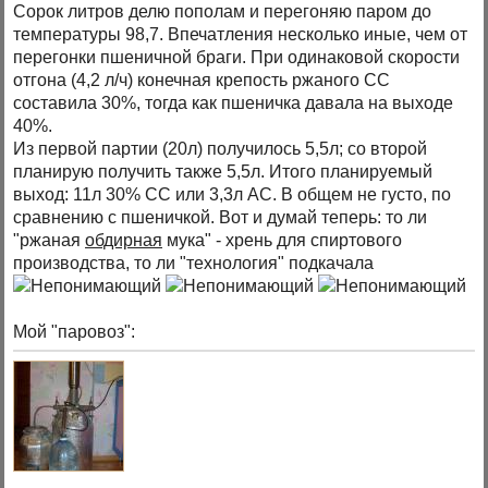
Сорок литров делю пополам и перегоняю паром до
температуры 98,7. Впечатления несколько иные, чем от
перегонки пшеничной браги. При одинаковой скорости
отгона (4,2 л/ч) конечная крепость ржаного СС
составила 30%, тогда как пшеничка давала на выходе
40%.
Из первой партии (20л) получилось 5,5л; со второй
планирую получить также 5,5л. Итого планируемый
выход: 11л 30% СС или 3,3л АС. В общем не густо, по
сравнению с пшеничкой. Вот и думай теперь: то ли
"ржаная
обдирная
мука" - хрень для спиртового
производства, то ли "технология" подкачала
Мой "паровоз":