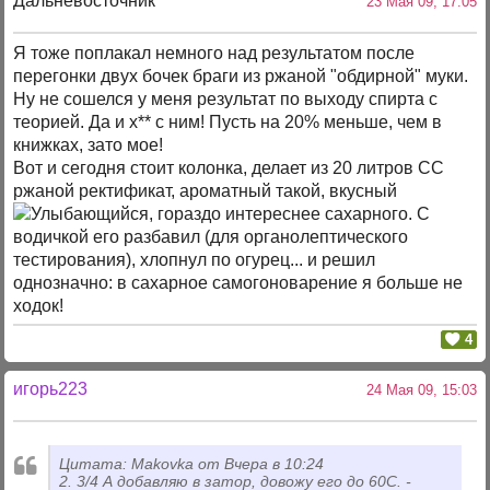
Дальневосточник
23 Мая 09, 17:05
Я тоже поплакал немного над результатом после
перегонки двух бочек браги из ржаной "обдирной" муки.
Ну не сошелся у меня результат по выходу спирта с
теорией. Да и х** с ним! Пусть на 20% меньше, чем в
книжках, зато мое!
Вот и сегодня стоит колонка, делает из 20 литров СС
ржаной ректификат, ароматный такой, вкусный
, гораздо интереснее сахарного. С
водичкой его разбавил (для органолептического
тестирования), хлопнул по огурец... и решил
однозначно: в сахарное самогоноварение я больше не
ходок!
4
игорь223
24 Мая 09, 15:03
Цитата: Makovka от Вчера в 10:24
2. 3/4 А добавляю в затор, довожу его до 60С. -