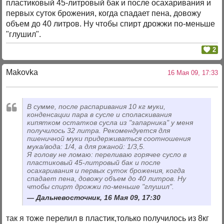
пластиковый 45-литровый бак и после осахаривания и
первых суток брожения, когда спадает пена, довожу
объем до 40 литров. Ну чтобы спирт дрожжи по-меньше
"глушил".
2
Makovka
16 Мая 09, 17:33
В сумме, после распаривания 10 кг муки,
конденсации пара в сусле и споласкивания
кипятком остатков сусла из "запарника" у меня
получилось 32 литра. Рекомендуется для
пшеничной муки придерживаться соотношения
мука/вода: 1/4, а для ржаной: 1/3,5.
Я голову не ломаю: переливаю горячее сусло в
пластиковый 45-литровый бак и после
осахаривания и первых суток брожения, когда
спадает пена, довожу объем до 40 литров. Ну
чтобы спирт дрожжи по-меньше "глушил".
Дальневосточник, 16 Мая 09, 17:30
так я тоже перелил в пластик,только получилось из 8кг