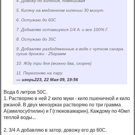
4. Довожу до кипения, помешивая
5. Кипячу на медленном кипении 30 минут.
6. Остужаю до 60С
7. Добавляю оставшуюся 1/4 А. и все 100% Г.
8. Остужаю до 35С
9. Добавляю разбодяженные в воде с чутком сахара
сухие дрожжи - 25грамм
10. Жду три дня (можно два, скорее)
11. Перегоняю на пару
игорь223, 22 Мая 09, 19:56
Вода 6 литров 50С.
1. Растворяю в ней 2 кило муки - кило пшеничной и кило
ржаной. В двух мензурках растворяю по три грамма
А(амилосубтилин) и Г(глюковамарин). Каждому по 40мл
теплой воды...
2. 3/4 А добавляю в затор, довожу его до 60С.