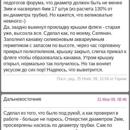
педогогов форума, что диаметр должен быть не менее
3мм и насверлил 4мм 17 штук (из расчета 130% от
вн.диаметра трубки). Но кажется, что великоватые
немного:-)
Да, заадно выкинул прокладку крышки фляги - старая
уже, высохла вся. Сделал как, по моему, Селянин.
Заполнил канавку силиконовым аквариумным
герметиком с запасом по высоте, через час горловину
прикрыл полиэтиленом, крышку закрыл, слегка прижал к
фляге чтобы образовалась канавка. Утром крышку
открыл, нормально так получилось. Но так воняет
уксусом до сих пор! Надеюсь, что выветрится.
Посл. ред. 25 Нояб. 09, 12:04 от Горняк
Дальневосточник
21 Мая 09, 08:46
Сделал из того, что было под рукой, а как проверил в
работе - больше не парюсь. Отверстия диаметром 2мм,
просверлены насвозь по диаметру трубки. Сам по