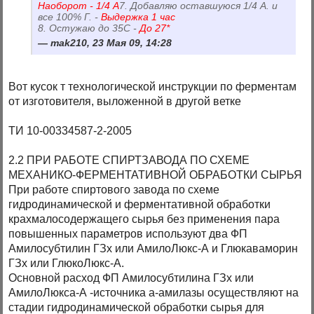
Наоборот - 1/4 А
7. Добавляю оставшуюся 1/4 А. и
все 100% Г. -
Выдержка 1 час
8. Остужаю до 35С -
До 27*
mak210, 23 Мая 09, 14:28
Вот кусок т технологической инструкции по ферментам
от изготовителя, выложенной в другой ветке
ТИ 10-00334587-2-2005
2.2 ПРИ РАБОТЕ СПИРТЗАВОДА ПО СХЕМЕ
МЕХАНИКО-ФЕРМЕНТАТИВНОЙ ОБРАБОТКИ СЫРЬЯ
При работе спиртового завода по схеме
гидродинамической и ферментативной обработки
крахмалосодержащего сырья без применения пара
повышенных параметров используют два ФП
Амилосубтилин ГЗх или АмилоЛюкс-А и Глюкаваморин
ГЗх или ГлюкоЛюкс-А.
Основной расход ФП Амилосубтилина ГЗх или
АмилоЛюкса-А -источника а-амилазы осуществляют на
стадии гидродинамической обработки сырья для