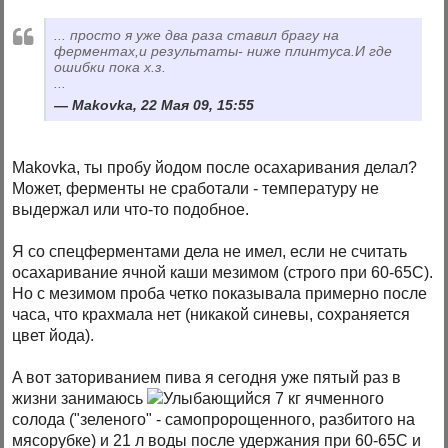
... просто я уже два раза ставил брагу на
ферментах,и результаты- ниже плинтуса.И где
ошибки пока х.з.
...
Makovka, 22 Мая 09, 15:55
Makovka, ты пробу йодом после осахаривания делал?
Может, ферменты не сработали - температуру не
выдержал или что-то подобное.
Я со спецферментами дела не имел, если не считать
осахаривание ячной каши мезимом (строго при 60-65C).
Но с мезимом проба четко показывала примерно после
часа, что крахмала нет (никакой синевы, сохраняется
цвет йода).
A вот заториванием пива я сегодня уже пятый раз в
жизни занимаюсь
7 кг ячменного
солода ("зеленого" - самопророщенного, разбитого на
мясорубке) и 21 л воды после удержания при 60-65C и