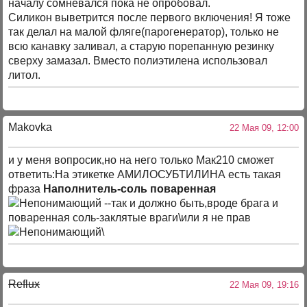
началу сомневался пока не опробовал.
Силикон выветрится после первого включения! Я тоже
так делал на малой фляге(парогенератор), только не
всю канавку заливал, а старую порепанную резинку
сверху замазал. Вместо полиэтилена использовал
литол.
Makovka
22 Мая 09, 12:00
и у меня вопросик,но на него только Мак210 сможет
ответить:На этикетке АМИЛОСУБТИЛИНА есть такая
фраза
Наполнитель-соль поваренная
--так и должно быть,вроде брага и
поваренная соль-заклятые враги\или я не прав
\
Reflux
22 Мая 09, 19:16