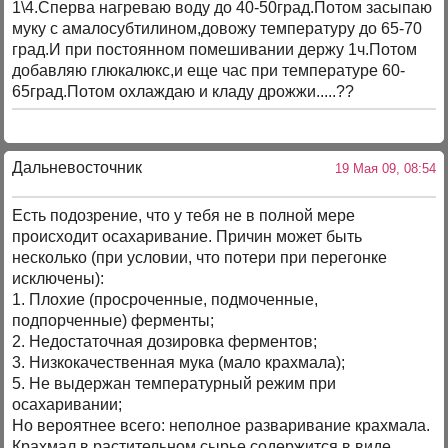
1\4.Сперва нагреваю воду до 40-50град.Потом засыпаю
муку с амалосубтилином,довожу температуру до 65-70
град.И при постоянном помешивании держу 1ч.Потом
добавляю глюкалюкс,и еще час при температуре 60-
65град.Потом охлаждаю и кладу дрожжи.....??
Дальневосточник
19 Мая 09, 08:54
Есть подозрение, что у тебя не в полной мере
происходит осахаривание. Причин может быть
несколько (при условии, что потери при перегонке
исключены):
1. Плохие (просроченные, подмоченные,
подпорченные) ферменты;
2. Недостаточная дозировка ферментов;
3. Низкокачественная мука (мало крахмала);
5. Не выдержан температурный режим при
осахаривании;
Но вероятнее всего: неполное разваривание крахмала.
Крахмал в растительном сырье содержится в виде