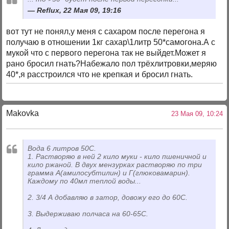
Reflux, 22 Мая 09, 19:16
вот тут не понял,у меня с сахаром после перегона я
получаю в отношении 1кг сахар\1литр 50*самогона.А с
мукой что с первого перегона так не выйдет.Может я
рано бросил гнать?Набежало пол трёхлитровки,меряю
40*,я расстроился что не крепкая и бросил гнать.
Makovka
23 Мая 09, 10:24
Вода 6 литров 50С.
1. Растворяю в ней 2 кило муки - кило пшеничной и
кило ржаной. В двух мензурках растворяю по три
грамма А(амилосубтилин) и Г(глюковамарин).
Каждому по 40мл теплой воды...
2. 3/4 А добавляю в затор, довожу его до 60С.
3. Выдерживаю полчаса на 60-65С.