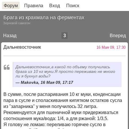
Форум
Правила
Вход
Поиск
Брага из крахмала на ферментах
Зерновой самогон
Назад
3
Вперед
Дальневосточник
16 Мая 09, 17:30
Дальневосточник,а какой по объему получилась
брага из 10 кг муки.Я просто переживаю не много
ли я бухнул воды?
Makovka, 16 Мая 09, 17:17
В сумме, после распаривания 10 кг муки, конденсации
пара в сусле и споласкивания кипятком остатков сусла
из "запарника" у меня получилось 32 литра.
Рекомендуется для пшеничной муки придерживаться
соотношения мука/вода: 1/4, а для ржаной: 1/3,5.
Я голову не ломаю: переливаю горячее сусло в