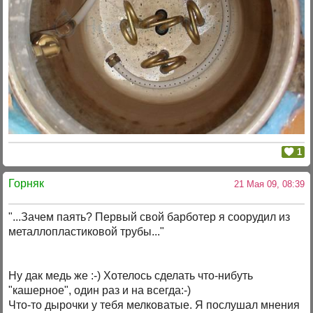
1
Горняк
21 Мая 09, 08:39
"...Зачем паять? Первый свой барботер я соорудил из
металлопластиковой трубы..."
Ну дак медь же :-) Хотелось сделать что-нибуть
"кашерное", один раз и на всегда:-)
Что-то дырочки у тебя мелковатые. Я послушал мнения