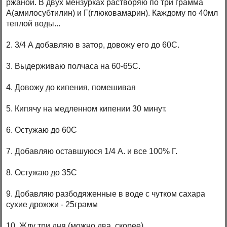
ржаной. В двух мензурках растворяю по три грамма
А(амилосубтилин) и Г(глюковамарин). Каждому по 40мл
теплой воды...
2. 3/4 А добавляю в затор, довожу его до 60С.
3. Выдерживаю полчаса на 60-65С.
4. Довожу до кипения, помешивая
5. Кипячу на медленном кипении 30 минут.
6. Остужаю до 60С
7. Добавляю оставшуюся 1/4 А. и все 100% Г.
8. Остужаю до 35С
9. Добавляю разбодяженные в воде с чутком сахара
сухие дрожжи - 25грамм
10. Жду три дня (можно два, скорее)