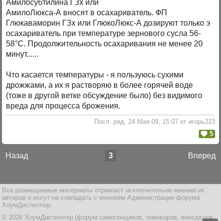
Амилосубтилина ГЗх или
АмилоЛюкса-А вносят в осахариватель. ФП
Глюкаваморин ГЗх или ГлюкоЛюкс-А дозируют только э
осахариватель при температуре зернового сусла 56-
58°С. Продолжительность осахаривания не менее 20
минут......
Что касается температуры - я пользуюсь сухими
дрожжами, а их я растворяю в более горячей воде
(тоже в другой ветке обсуждение было) без видимого
вреда для процесса брожения.
Посл. ред. 24 Мая 09, 15:07 от игорь223
5
Назад
3
Вперед
Все размещаемые материалы отражают исключительно мнения их
авторов и могут не совпадать с мнением Администрации форума
ХоумДистиллер.
© 2026 ХоумДистиллер (форум самогонщиков, пивоваров, виноделов,