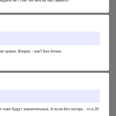
едель не стоит на чипсах настаивать?
е нужно. Вопрос - как? Без бочки.
и тоже будут значительные. А если без потерь - то и 20