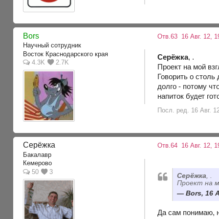
Bors
Отв.63
16 Авг. 12, 1
Научный сотрудник
Восток Краснодарского края
Серёжка
, .
4.3K
2.7K
Проект на мой вз
Говорить о столь
долго - потому чт
напиток будет гот
Посл. ред. 16 Авг. 1
Серёжка
Отв.64
16 Авг. 12, 1
Бакалавр
Кемерово
50
3
Серёжка
, .
Проект на м
Bors, 16 А
Да сам понимаю, н