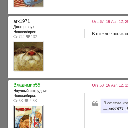
ark1971
Отв.67
16 Авг. 12, 2
Доктор наук
Новосибирск
В стекле коньяк н
742
132
Владимир55
Отв.68
16 Авг. 12, 2
Научный сотрудник
Новосибирск
6K
2.8K
В стекле ко
ark1971, 1