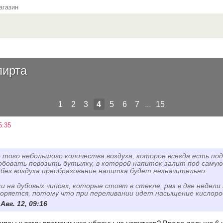
газин
пирта
1
2
3
4
5
6
7
...
15
5:35
того небольшого количества воздуха, которое всегда есть под
бовать повозить бутылку, в которой напиток залит под самую 
 без воздуха преобразование напитка будет незначительно.
и на дубовых чипсах, которые стоят в стекле, раз в две недели
оряется, потому что при переливании идет насыщение кислоро
 Авг. 12, 09:16