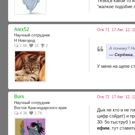
Тёзка,в какой то и
"жалкое подобие 
Alex52
Отв.71
17 Авг. 12, 1
Научный сотрудник
Н Новгород
2.8K
1K
2
А почему? Н
Серёжка, 
У меня на щепе ст
Bors
Отв.72
17 Авг. 12, 1
Научный сотрудник
Восток Краснодарского края
Дык не кто и не г
4.3K
2.7K
цифр сойдет) и п
30- 5о тыструб ) 
ефим
, тут стави