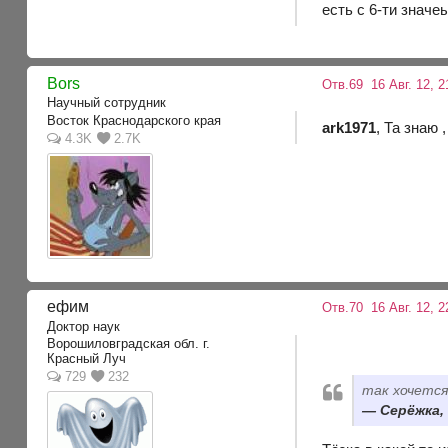
есть с 6-ти значе
Bors
Отв.69
16 Авг. 12, 2
Научный сотрудник
Восток Краснодарского края
ark1971
, Та знаю
4.3K
2.7K
ефим
Отв.70
16 Авг. 12, 2
Доктор наук
Ворошиловградская обл. г.
Красный Луч
729
232
так хочется
Серёжка, 