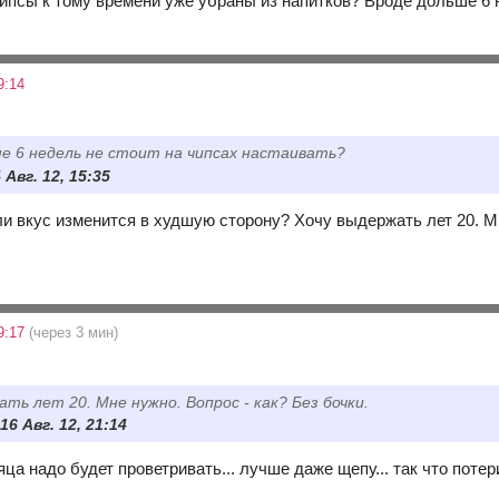
ипсы к тому времени уже убраны из напитков? Вроде дольше 6 н
9:14
е 6 недель не стоит на чипсах настаивать?
 Авг. 12, 15:35
и вкус изменится в худшую сторону? Хочу выдержать лет 20. Мн
9:17
(через 3 мин)
ать лет 20. Мне нужно. Вопрос - как? Без бочки.
16 Авг. 12, 21:14
яца надо будет проветривать... лучше даже щепу... так что потер