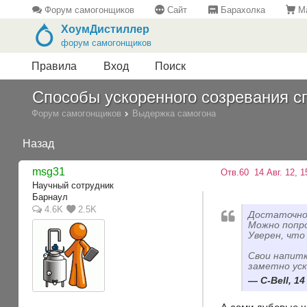
Форум самогонщиков
Сайт
Барахолка
Ма
ХоумДистиллер
форум самогонщиков
Правила
Вход
Поиск
Способы ускоренного созревания с
Форум самогонщиков
Выдержка самогона
Назад
msg31
Отв.60
14 Авг. 12, 1
Научный сотрудник
Барнаул
4.6K
2.5K
Достаточно 
Можно попро
Уверен, что
Свои напитк
заметно уск
C-Bell, 14