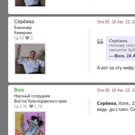
Серёжка
Отв.65
16 Авг. 12, 1
Бакалавр
Кемерово
50
3
Серёжка
, .
потому что 
напиток буд
Bors, 16 А
А вот за эту инфу
Bors
Отв.66
16 Авг. 12, 1
Научный сотрудник
Восток Краснодарского края
Серёжка
, Хотя..
4.3K
2.7K
ведь до стаял. Св