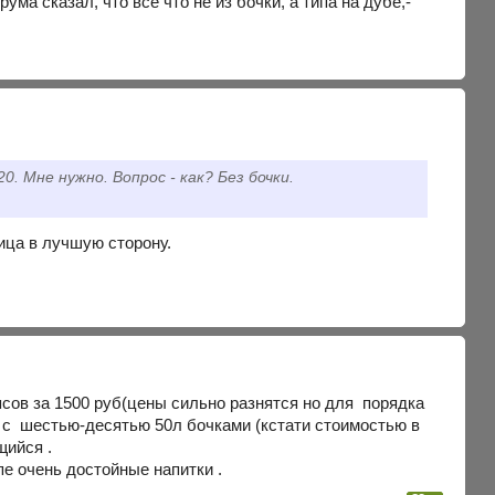
рума сказал, что всё что не из бочки, а типа на дубе,-
. Мне нужно. Вопрос - как? Без бочки.
ница в лучшую сторону.
чипсов за 1500 руб(цены сильно разнятся но для порядка
я с шестью-десятью 50л бочками (кстати стоимостью в
.
пе очень достойные напитки .