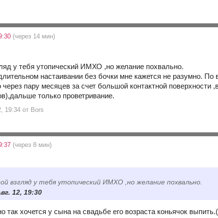
9:30
(через 14 мин)
гляд у тебя утопический ИМХО ,но желание похвально.
 длительном настаивании без бочки мне кажется не разумно. По
о через пару месяцев за счет большой контактной поверхности ,
ов),дальше только проветривание.
2, 19:34 от Bors
9:37
(через 8 мин)
ой взгляд у тебя утопический ИМХО ,но желание похвально.
вг. 12, 19:30
о так хочется у сына на свадьбе его возраста коньячок выпить.