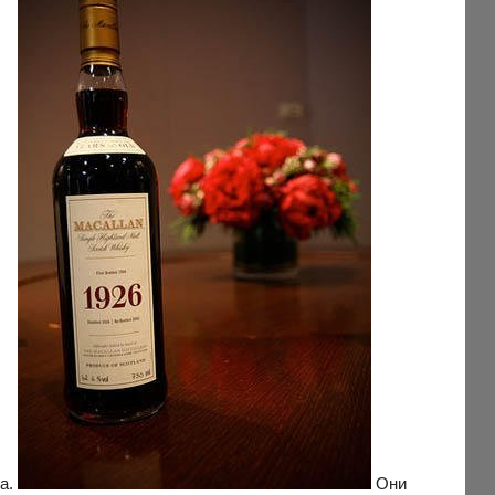
ла.
Они