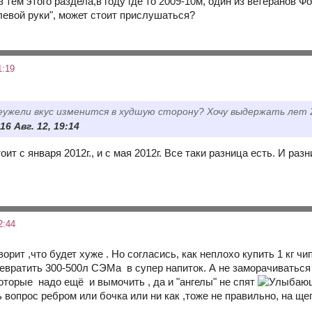
з тем этого раздела,в году где то 2009-10м, один из ветеранов Фо
левой руки", может стоит прислушаться?
1:19
еужели вкус изменится в худшую сторону? Хочу выдержать лет 20
16 Авг. 12, 19:14
оит с января 2012г., и с мая 2012г. Все таки разница есть. И раз
2:44
оворит ,что будет хуже . Но согласись, как неплохо купить 1 кг 
ревратить 300-500л СЭМа в супер напиток. А не заморачиватьс
которые надо ещё и вымочить , да и "ангелы" не спят
ть вопрос ребром или бочка или ни как ,тоже не правильно, на ще