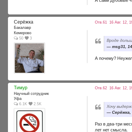
А сами дубовые ч
Серёжка
Отв.61
16 Авг. 12, 1
Бакалавр
Кемерово
50
3
Вроде дольш
msg31, 14
А почему? Неужел
Тимур
Отв.62
16 Авг. 12, 1
Научный сотрудник
Уфа
6.1K
2.5K
Хочу выдерж
Серёжка, 
Раз в два-три мес
лет нет смысла.