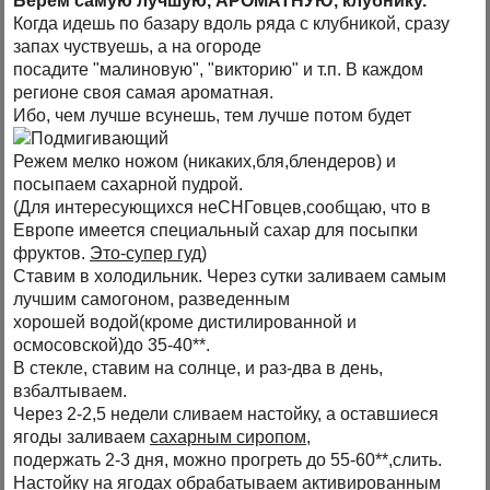
Берем самую лучшую, АРОМАТНУЮ, клубнику.
Когда идешь по базару вдоль ряда с клубникой, сразу
запах чуствуешь, а на огороде
посадите "малиновую", "викторию" и т.п. В каждом
регионе своя самая ароматная.
Ибо, чем лучше всунешь, тем лучше потом будет
Режем мелко ножом (никаких,бля,блендеров) и
посыпаем сахарной пудрой.
(Для интересующихся неСНГовцев,сообщаю, что в
Европе имеется специальный сахар для посыпки
фруктов.
Это-супер гуд
)
Ставим в холодильник. Через сутки заливаем самым
лучшим самогоном, разведенным
хорошей водой(кроме дистилированной и
осмосовской)до 35-40**.
В стекле, ставим на солнце, и раз-два в день,
взбалтываем.
Через 2-2,5 недели сливаем настойку, а оставшиеся
ягоды заливаем
сахарным сиропом
,
подержать 2-3 дня, можно прогреть до 55-60**,слить.
Настойку на ягодах обрабатываем активированным