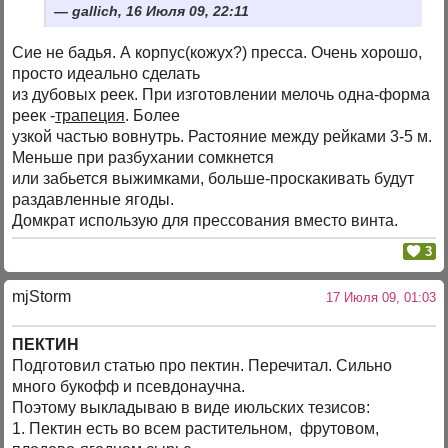
gallich, 16 Июля 09, 22:11
Сие не бадья. А корпус(кожух?) пресса. Очень хорошо,
просто идеально сделать
из дубовых реек. При изготовлении мелочь одна-форма
реек -
трапеция
. Более
узкой частью вовнутрь. Растояние между рейками 3-5 м.
Меньше при разбухании сомкнется
или забьется выжимками, больше-проскакивать будут
раздавленные ягоды.
Домкрат использую для прессования вместо винта.
3
mjStоrm
17 Июля 09, 01:03
ПЕКТИН
Подготовил статью про пектин. Перечитал. Сильно
много букофф и псевдонаучна.
Поэтому выкладываю в виде июльских тезисов:
1. Пектин есть во всем растительном, фрутовом,