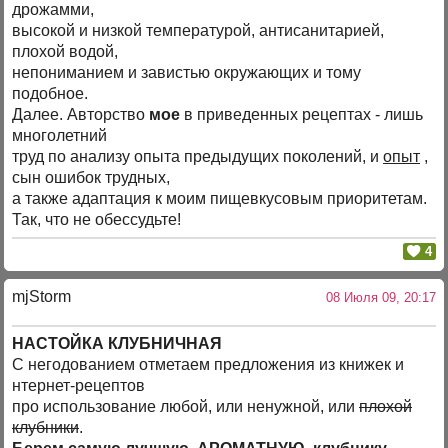
дрожамми,
высокой и низкой температурой, антисанитарией,
плохой водой,
непониманием и завистью окружающих и тому
подобное.
Далее. Авторство
мое
в приведенных рецептах - лишь
многолетний
труд по анализу опыта предыдущих поколений, и
опыт
,
сын ошибок трудных,
а также адаптация к моим пищевкусовым приоритетам.
Так, что не обессудьте!
4
mjStоrm
08 Июля 09, 20:17
НАСТОЙКА КЛУБНИЧНАЯ
С негодованием отметаем предложения из книжек и
нтернет-рецептов
про использование любой, или ненужной, или
плохой
клубники
.