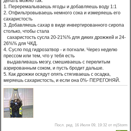
делать можно так:
1. Переремалываешь ягоды и добавляешь воду 1:1
2. Отфильтровываешь немного сока и измеряешь его
сахаристость
3. Добавляешь сахар в виде инвертированного сиропа
столько, чтобы стала
сахаристость сусла 20-21%% для диких дрожжей и 24-
26%% для ЧКД.
4. Сусло под гидрозатвор - и погнали. Через неделю
прессом или тем, что у тебя есть
выдавливашь мезгу, смешиваешь с перелитым
аэрированным соком, и пусть бродит дальше.
5. Как дрожжи осядут опять стягиваешь с осадка,
меряешь сахаристость, и если она 0%- ПЕРЕГОНЯЙ.
Посл. ред. 16 Июля 09, 19:32 от mjStorm