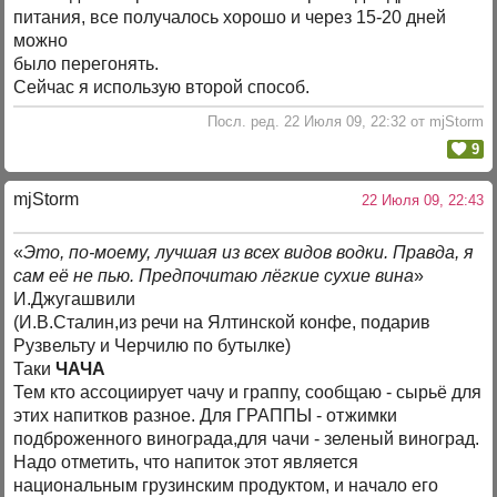
питания, все получалось хорошо и через 15-20 дней
можно
было перегонять.
Сейчас я использую второй способ.
Посл. ред. 22 Июля 09, 22:32 от mjStorm
9
mjStоrm
22 Июля 09, 22:43
«
Это, по-моему, лучшая из всех видов водки. Правда, я
сам её не пью. Предпочитаю лёгкие сухие вина
»
И.Джугашвили
(И.В.Сталин,из речи на Ялтинской конфе, подарив
Рузвельту и Черчилю по бутылке)
Таки
ЧАЧА
Тем кто ассоциирует чачу и граппу, сообщаю - сырьё для
этих напитков разное. Для ГРАППЫ - отжимки
подброженного винограда,для чачи - зеленый виноград.
Надо отметить, что напиток этот является
национальным грузинским продуктом, и начало его