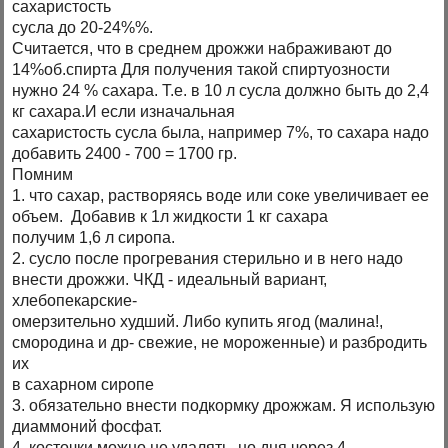
сахаристость
сусла до 20-24%%.
Считается, что в среднем дрожжи набраживают до
14%об.спирта Для получения такой спиртуозности
нужно 24 % сахара. Т.е. в 10 л сусла должно быть до 2,4
кг сахара.И если изначальная
сахаристость сусла была, например 7%, то сахара надо
добавить 2400 - 700 = 1700 гр.
Помним
1. что сахар, растворяясь воде или соке увеличивает ее
объем. Добавив к 1л жидкости 1 кг сахара
получим 1,6 л сиропа.
2. сусло после прогревания стерильно и в него надо
внести дрожжи. ЧКД - идеальный вариант,
хлебопекарские-
омерзительно худший. Либо купить ягод (малина!,
смородина и др- свежие, не мороженные) и разбродить
их
в сахарном сиропе
3. обязательно внести подкормку дрожжам. Я использую
диаммоний фосфат.
4. косточки можно не удалять, но дня через 4