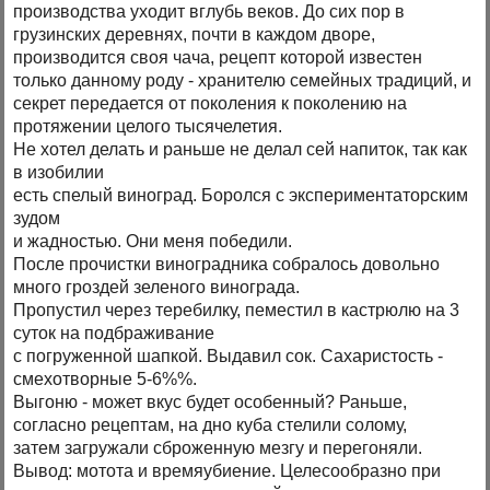
производства уходит вглубь веков. До сих пор в
грузинских деревнях, почти в каждом дворе,
производится своя чача, рецепт которой известен
только данному роду - хранителю семейных традиций, и
секрет передается от поколения к поколению на
протяжении целого тысячелетия.
Не хотел делать и раньше не делал сей напиток, так как
в изобилии
есть спелый виноград. Боролся с экспериментаторским
зудом
и жадностью. Они меня победили.
После прочистки виноградника собралось довольно
много гроздей зеленого винограда.
Пропустил через теребилку, пеместил в кастрюлю на 3
суток на подбраживание
с погруженной шапкой. Выдавил сок. Сахаристость -
смехотворные 5-6%%.
Выгоню - может вкус будет особенный? Раньше,
согласно рецептам, на дно куба стелили солому,
затем загружали сброженную мезгу и перегоняли.
Вывод: мотота и времяубиение. Целесообразно при