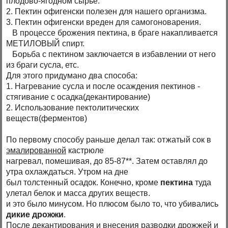
плодово-ягодном сырье.
2. Пектин офигенски полезен для нашего организма.
3. Пектин офигенски вреден для самогоноварения.
В процессе брожения пектина, в браге накапливается
МЕТИЛОВЫЙ спирт.
Борьба с пектином заключается в избавлении от него
из браги сусла, етс.
Для этого придумано два способа:
1. Нагревание сусла и после осаждения пектинов -
стягивание с осадка(декантирование)
2. Использование пектолитических
веществ(ферментов)
По первому способу раньше делал так: отжатый сок в
эмалированной
кастрюле
нагревал, помешивая, до 85-87**. Затем оставлял до
утра охлаждаться. Утром на дне
был толстенный осадок. Конечно, кроме
пектина
туда
улетал белок и масса других веществ.
и это было минусом. Но плюсом было то, что убивались
дикие дрожжи
.
После декантирования и внесения разводки дрожжей и