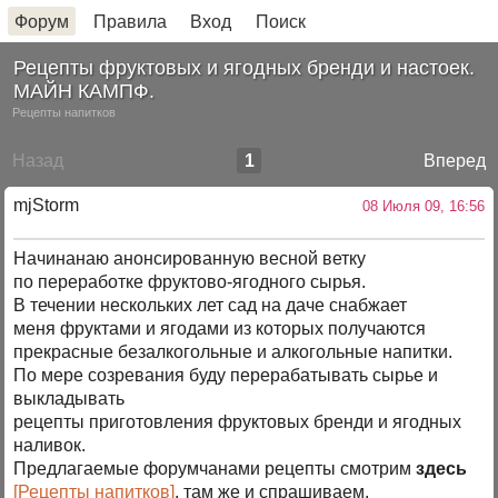
Форум
Правила
Вход
Поиск
Рецепты фруктовых и ягодных бренди и настоек.
МАЙН КАМПФ.
Рецепты напитков
Назад
1
Вперед
mjStоrm
08 Июля 09, 16:56
Начинанаю анонсированную весной ветку
по переработке фруктово-ягодного сырья.
В течении нескольких лет сад на даче снабжает
меня фруктами и ягодами из которых получаются
прекрасные безалкогольные и алкогольные напитки.
По мере созревания буду перерабатывать сырье и
выкладывать
рецепты приготовления фруктовых бренди и ягодных
наливок.
Предлагаемые форумчанами рецепты смотрим
здесь
[Рецепты напитков]
, там же и спрашиваем.