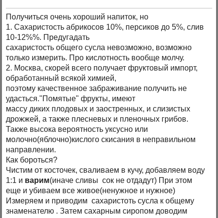
Получиться очень хороший напиток, но
1. Сахаристость абрикосов 10%, персиков до 5%, слив
10-12%%. Предугадать
сахаристость общего сусла невозможно, возможно
только измерить. Про кислотность вообще молчу.
2. Москва, скорей всего получает фруктовый импорт,
обработанный всякой химией,
поэтому качественное забраживание получить не
удасться."Помятые" фрукты, имеют
массу диких плодовых и заостренных, и слизистых
дрожжей, а также плесневых и пленочных грибов.
Также высока вероятность уксусно или
молочно(яблочно)кислого скисания в неправильном
направлении.
Как бороться?
Чистим от косточек, сваливаем в кучу, добавляем воду
1:1 и
варим
(иначе сливы сок не отдадут) При этом
еще и убиваем все живое(ненужное и нужное)
Измеряем и приводим сахаристоть сусла к общему
знаменателю . Затем сахарным сиропом доводим