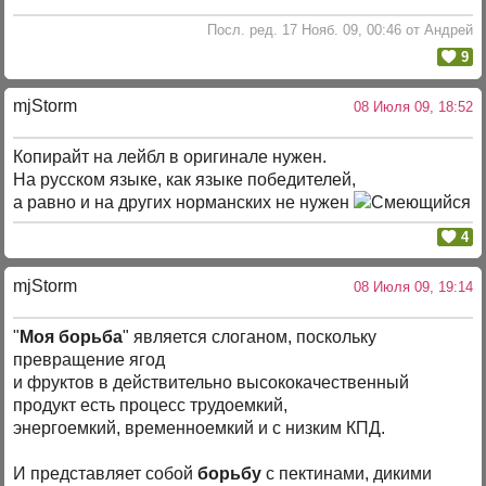
Посл. ред. 17 Нояб. 09, 00:46 от Андрей
9
mjStоrm
08 Июля 09, 18:52
Копирайт на лейбл в оригинале нужен.
На русском языке, как языке победителей,
а равно и на других норманских не нужен
4
mjStоrm
08 Июля 09, 19:14
"
Моя борьба
" является слоганом, поскольку
превращение ягод
и фруктов в действительно высококачественный
продукт есть процесс трудоемкий,
энергоемкий, временноемкий и с низким КПД.
И представляет собой
борьбу
с пектинами, дикими