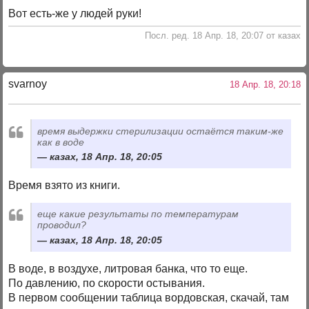
Вот есть-же у людей руки!
Посл. ред. 18 Апр. 18, 20:07 от казах
svarnoy
18 Апр. 18, 20:18
время выдержки стерилизации остаётся таким-же
как в воде
казах, 18 Апр. 18, 20:05
Время взято из книги.
еще какие результаты по температурам
проводил?
казах, 18 Апр. 18, 20:05
В воде, в воздухе, литровая банка, что то еще.
По давлению, по скорости остывания.
В первом сообщении таблица вордовская, скачай, там