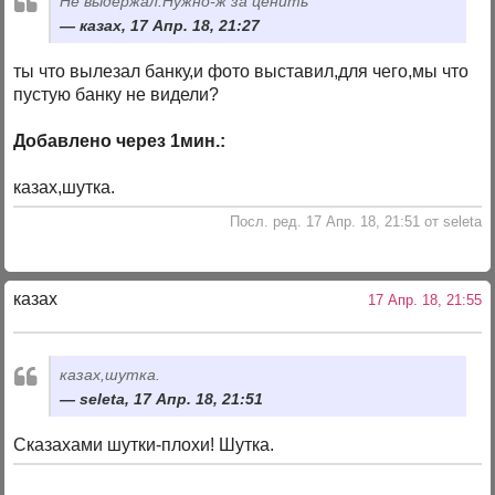
Не выдержал.Нужно-ж за ценить
казах, 17 Апр. 18, 21:27
ты что вылезал банку,и фото выставил,для чего,мы что
пустую банку не видели?
Добавлено через 1мин.:
казах,шутка.
Посл. ред. 17 Апр. 18, 21:51 от seleta
казах
17 Апр. 18, 21:55
казах,шутка.
seleta, 17 Апр. 18, 21:51
Сказахами шутки-плохи! Шутка.