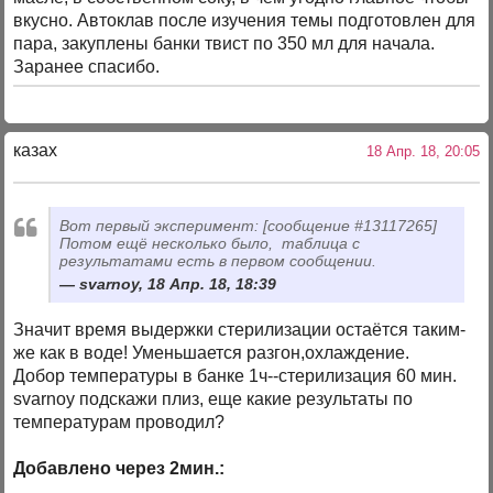
вкусно. Автоклав после изучения темы подготовлен для
пара, закуплены банки твист по 350 мл для начала.
Заранее спасибо.
казах
18 Апр. 18, 20:05
Вот первый эксперимент: [сообщение #13117265]
Потом ещё несколько было, таблица с
результатами есть в первом сообщении.
svarnoy, 18 Апр. 18, 18:39
Значит время выдержки стерилизации остаётся таким-
же как в воде! Уменьшается разгон,охлаждение.
Добор температуры в банке 1ч--стерилизация 60 мин.
svarnoy подскажи плиз, еще какие результаты по
температурам проводил?
Добавлено через 2мин.: