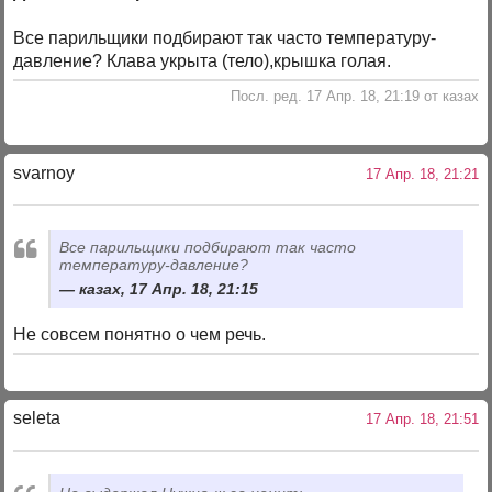
Все парильщики подбирают так часто температуру-
давление? Клава укрыта (тело),крышка голая.
Посл. ред. 17 Апр. 18, 21:19 от казах
svarnoy
17 Апр. 18, 21:21
Все парильщики подбирают так часто
температуру-давление?
казах, 17 Апр. 18, 21:15
Не совсем понятно о чем речь.
seleta
17 Апр. 18, 21:51