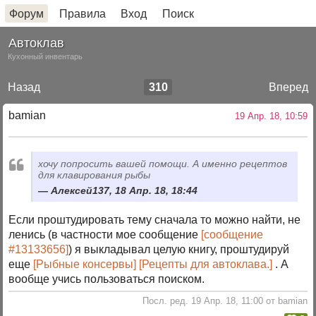
Форум
Правила
Вход
Поиск
Автоклав
Кухонный инвентарь
Назад
310
Вперед
bamian
19 Апр. 18, 10:59
хочу попросить вашей помощи. А именно рецептов
для клавирования рыбы
Алексей137, 18 Апр. 18, 18:44
Если проштудировать тему сначала то можно найти, не
ленись (в частности мое сообщение
[сообщение
#13133656]
) я выкладывал целую книгу, проштудируй
еще
[Рыбные консервы]
[Рецепты для автоклава.]
. А
вообще учись пользоваться поиском.
Посл. ред. 19 Апр. 18, 11:00 от bamian