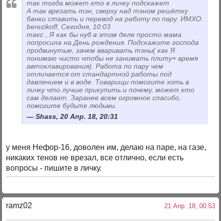
так тогда может кто в личку подскажет
А так врезать тэн, сверху над тэном решётку
банки ставить и перевод на работу по пару. ИМХО.
berezikoff, Сегодня, 10:03
такс , Я как бы нуб в этом деле просто мама
попросила на День рождения. Подскажите господа
продвинутые, зачем вваривать тэны( как Я
понимаю чисто чтобы не занимать плиту+ время
автоклавирования). Работа по пару чем
отличается от стандартной работы под
давлением и в воде. Товарищи помогите хоть в
личку что лучше прикупить и почему, может кто
сам делает. Заранее всем огромное спасибо,
помогите будьте людьми.
Shass, 20 Апр. 18, 20:31
у меня Нефор-16, доволен им, делаю на паре, на газе,
никаких тенов не врезал, все отлично, если есть
вопросы - пишите в личку.
ramz02
21 Апр. 18, 00:53