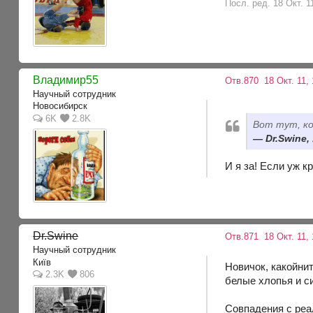
Посл. ред. 18 Окт. 
Владимир55
Отв.870
18 Окт. 11,
Научный сотрудник
Новосибирск
6K
2.8K
Вот тут, ко
Dr.Swine,
И я за! Если уж к
Dr.Swine
Отв.871
18 Окт. 11,
Научный сотрудник
Київ
Новичок, какойни
2.3K
806
белые хлопья и с
Совпадения с ре