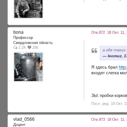
bona
Отв.872
18 Окт. 11,
Профессор
Свердловская область
2.2K
286
а где таких
leomuz, 1
Я здесь брал
http
входят слегка мол
ЗЫ: пробки корко
Посл. ред. 18 Окт. 1
vlad_0566
Отв.873
18 Окт. 11,
Доцент