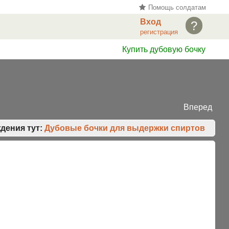
Помощь солдатам
Вход
?
регистрация
Купить дубовую бочку
Вперед
дения тут:
Дубовые бочки для выдержки спиртов