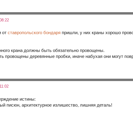
08:22
и от
ставропольского бондаря
пришли, у них краны хорошо прово
нного крана должны быть обязательно провощены.
ь провощены деревянные пробки, иначе набухая они могут повр
11:02
ерждение истины:
ный писюн, архитектурное излишество, лишняя деталь!