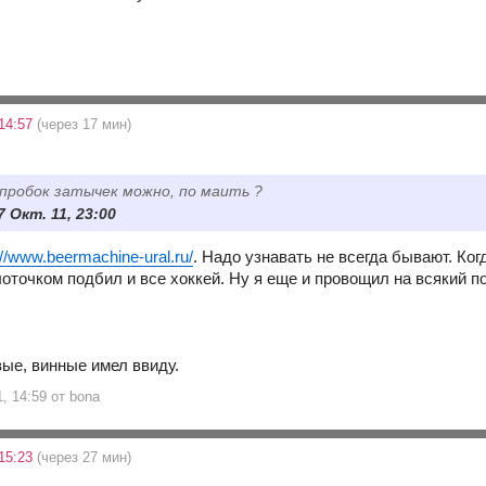
 14:57
(через 17 мин)
 пробок затычек можно, по маить ?
7 Окт. 11, 23:00
://www.beermachine-ural.ru/
. Надо узнавать не всегда бывают. Ког
оточком подбил и все хоккей. Ну я еще и провощил на всякий по
вые, винные имел ввиду.
1, 14:59 от bona
 15:23
(через 27 мин)