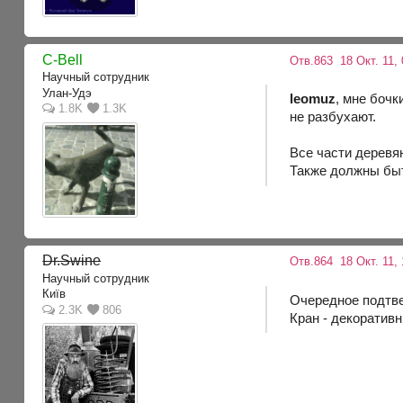
C-Bell
Отв.863
18 Окт. 11, 
Научный сотрудник
Улан-Удэ
leomuz
, мне бочк
1.8K
1.3K
не разбухают.
Все части деревя
Также должны быт
Dr.Swine
Отв.864
18 Окт. 11, 
Научный сотрудник
Київ
Очередное подтв
2.3K
806
Кран - декоратив