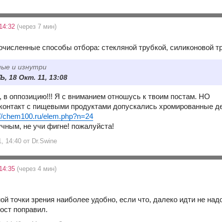
 14:32
(через 7 мин)
численные способы отбора: стекляной трубкой, силиконовой тру
ные и изнутри
, 18 Окт. 11, 13:08
о, в оппозицию!!! Я с вниманием отношусь к твоим постам. НО
 контакт с пищевыми продуктами допускались хромированные де
://chem100.ru/elem.php?n=24
чным, не учи фигне! пожалуйста!
1, 14:40 от Dr.Swine
 14:35
(через 4 мин)
ой точки зрения наиболее удобно, если что, далеко идти не над
пост поправил.