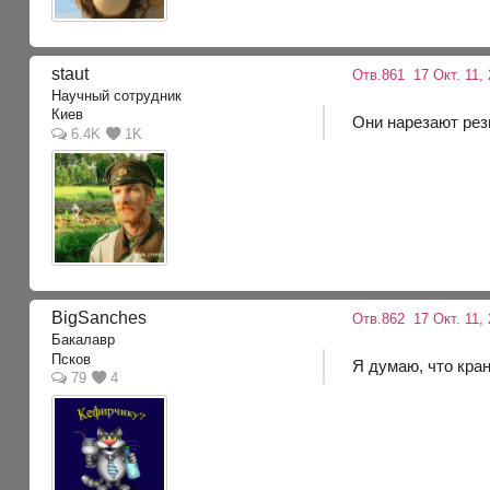
staut
Отв.861
17 Окт. 11,
Научный сотрудник
Киев
Они нарезают рез
6.4K
1K
BigSanches
Отв.862
17 Окт. 11,
Бакалавр
Псков
Я думаю, что кра
79
4