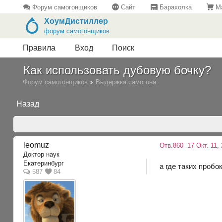
Форум самогонщиков
Сайт
Барахолка
Ма
ХоумДистиллер
форум самогонщиков
Правила
Вход
Поиск
Как использовать дубовую бочку?
Форум самогонщиков
Выдержка самогона
Назад
leomuz
Отв.860
17 Окт. 11, 
Доктор наук
Екатеринбург
а где таких пробо
587
84