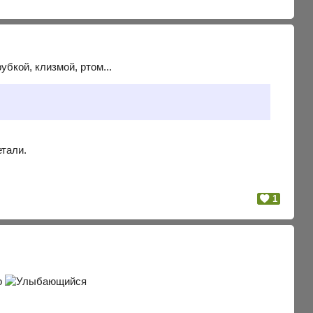
бкой, клизмой, ртом...
тали.
1
о