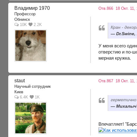
Владимир 1970
Отв.866
18 Окт. 11,
Профессор
Обнинск
10K
2.2K
Кран - деко
Dr.Swine,
У меня всего один
отверстию и по-ш
мерная кружка.
staut
Отв.867
18 Окт. 11,
Научный сотрудник
Киев
6.4K
1K
герметично 
МихалычЪ
Впечатляет! "Бар