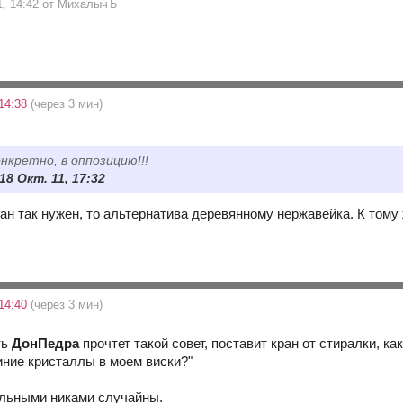
11, 14:42 от МихалычЪ
 14:38
(через 3 мин)
нкретно, в оппозицию!!!
 18 Окт. 11, 17:32
ран так нужен, то альтернатива деревянному нержавейка. К тому 
 14:40
(через 3 мин)
ть
ДонПедра
прочтет такой совет, поставит кран от стиралки, ка
иние кристаллы в моем виски?"
альными никами случайны.