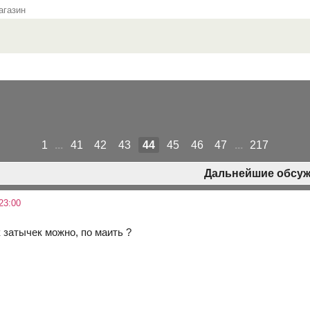
газин
1
...
41
42
43
44
45
46
47
...
217
Дальнейшие обсуж
23:00
к затычек можно, по маить ?