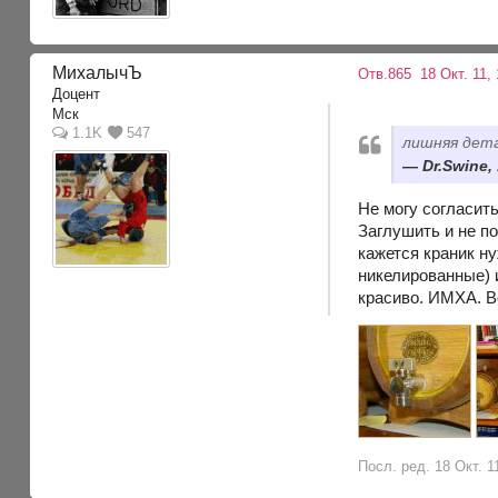
МихалычЪ
Отв.865
18 Окт. 11, 
Доцент
Мск
1.1K
547
лишняя дет
Dr.Swine,
Не могу согласит
Заглушить и не п
кажется краник н
никелированные) и
красиво. ИМХА. В
Посл. ред. 18 Окт. 