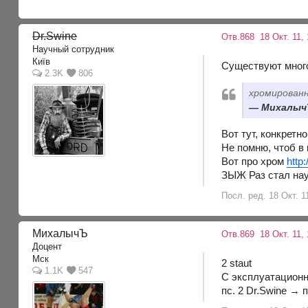
Dr.Swine
Отв.868
18 Окт. 11,
Научный сотрудник
Київ
Существуют много
2.3K
806
хромирован
МихалычЪ
Вот тут, конкретн
Не помню, чтоб в
Вот про хром
http
ЗЫЖ Раз стал нау
Посл. ред. 18 Окт. 1
МихалычЪ
Отв.869
18 Окт. 11,
Доцент
Мск
2 staut
1.1K
547
С эксплуатационн
пс. 2 Dr.Swine → 