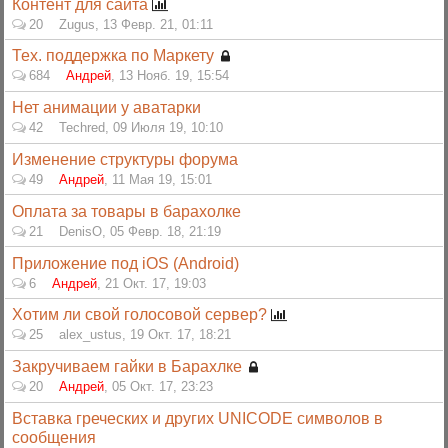
Контент для сайта
20
Zugus
,
13 Февр. 21, 01:11
Тех. поддержка по Маркету
684
Андрей
,
13 Нояб. 19, 15:54
Нет анимации у аватарки
42
Techred
,
09 Июля 19, 10:10
Изменение структуры форума
49
Андрей
,
11 Мая 19, 15:01
Оплата за товары в барахолке
21
DenisO
,
05 Февр. 18, 21:19
Приложение под iOS (Android)
6
Андрей
,
21 Окт. 17, 19:03
Хотим ли свой голосовой сервер?
25
alex_ustus
,
19 Окт. 17, 18:21
Закручиваем гайки в Барахлке
20
Андрей
,
05 Окт. 17, 23:23
Вставка греческих и других UNICODE символов в
сообщения