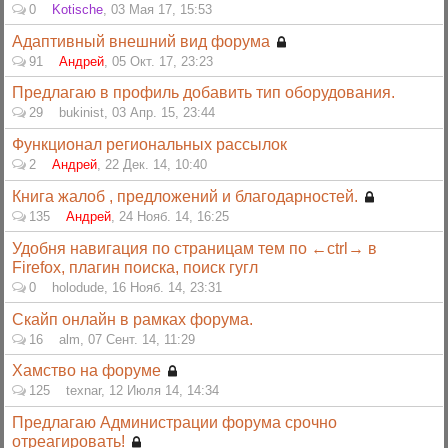
0
Kotische
,
03 Мая 17, 15:53
Адаптивный внешний вид форума
91
Андрей
,
05 Окт. 17, 23:23
Предлагаю в профиль добавить тип оборудования.
29
bukinist
,
03 Апр. 15, 23:44
Функционал региональных рассылок
2
Андрей
,
22 Дек. 14, 10:40
Книга жалоб , предложений и благодарностей.
135
Андрей
,
24 Нояб. 14, 16:25
Удобня навигация по страницам тем по ←ctrl→ в
Firefox, плагин поиска, поиск гугл
0
holodude
,
16 Нояб. 14, 23:31
Скайп онлайн в рамках форума.
16
alm
,
07 Сент. 14, 11:29
Хамство на форуме
125
texnar
,
12 Июля 14, 14:34
Предлагаю Администрации форума срочно
отреагировать!