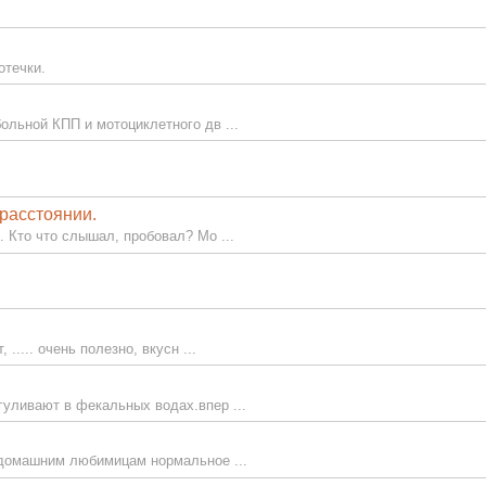
отечки.
льной КПП и мотоциклетного дв ...
 расстоянии.
 Кто что слышал, пробовал? Мо ...
..... очень полезно, вкусн ...
гуливают в фекальных водах.впер ...
м домашним любимицам нормальное ...