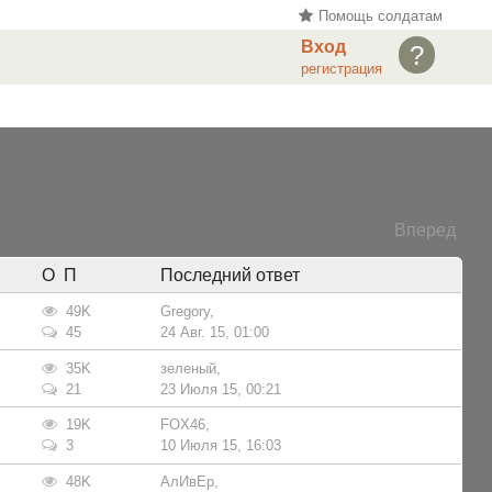
Помощь солдатам
Вход
?
регистрация
Вперед
О П
Последний ответ
49K
Gregory
,
45
24 Авг. 15, 01:00
35K
зеленый
,
21
23 Июля 15, 00:21
19K
FOX46
,
3
10 Июля 15, 16:03
48K
АлИвЕр
,