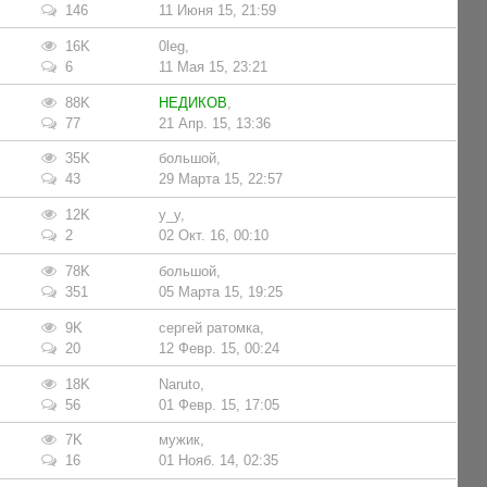
146
11 Июня 15, 21:59
16K
0leg
,
6
11 Мая 15, 23:21
88K
НЕДИКОВ
,
77
21 Апр. 15, 13:36
35K
большой
,
43
29 Марта 15, 22:57
12K
y_y
,
2
02 Окт. 16, 00:10
78K
большой
,
351
05 Марта 15, 19:25
9K
сергей ратомка
,
20
12 Февр. 15, 00:24
18K
Naruto
,
56
01 Февр. 15, 17:05
7K
мужик
,
16
01 Нояб. 14, 02:35