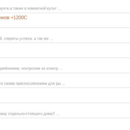
нте,а также в комнатной культ ...
минов +1200С
, секреты успеха, а так же ...
еблением, контролем за электр ...
я своим приспособлением для ры ...
рану отдельно-стоящего дома? ...