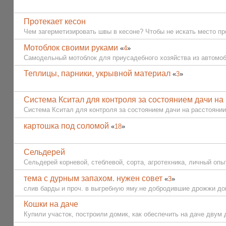
Протекает кесон
Чем загерметизировать швы в кесоне? Чтобы не искать место пр
Мотоблок своими руками
«
4
»
Самодельный мотоблок для приусадебного хозяйства из автомобо
Теплицы, парники, укрывной материал
«
3
»
Система Кситал для контроля за состоянием дачи на
Система Кситал для контроля за состоянием дачи на расстоянии.
картошка под соломой
«
18
»
Сельдерей
Сельдерей корневой, стеблевой, сорта, агротехника, личный опыт, 
тема с дурным запахом. нужен совет
«
3
»
слив барды и проч. в выгребную яму.не добродившие дрожжи до
Кошки на даче
Купили участок, построили домик, как обеспечить на даче дву