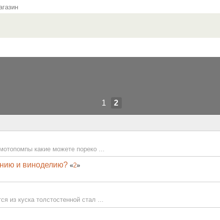
газин
1
2
мотопомпы какие можете пореко ...
анию и виноделию?
«
2
»
я из куска толстостенной стал ...