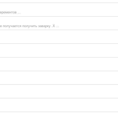
рементов ...
получается получить заварку .Х ...