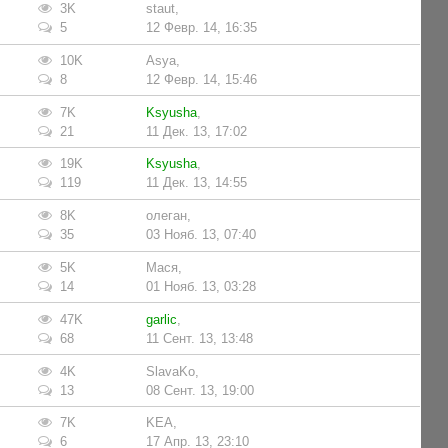
3K
staut
,
5
12 Февр. 14, 16:35
10K
Asya
,
8
12 Февр. 14, 15:46
7K
Ksyusha
,
21
11 Дек. 13, 17:02
19K
Ksyusha
,
119
11 Дек. 13, 14:55
8K
олеган
,
35
03 Нояб. 13, 07:40
5K
Мася
,
14
01 Нояб. 13, 03:28
47K
garlic
,
68
11 Сент. 13, 13:48
4K
SlavaKo
,
13
08 Сент. 13, 19:00
7K
KEA
,
6
17 Апр. 13, 23:10