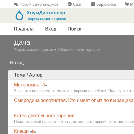
Форум самогонщиков
Сайт
Барахолка
Ма
ХоумДистиллер
форум самогонщиков
Правила
Вход
Поиск
Дача
Форум самогонщиков
Общение по интересам
Назад
Тема / Автор
Мотопомпа
«
3
»
Знаю что не совсем в тематике форума но всё-же. Пользует кто 
Смородина золотистая. Кто имеет опыт по выращив
Котел длительного горения
Предлагаемый вариант котла длительного горения изготавливаетс
Клещи
«
8
»