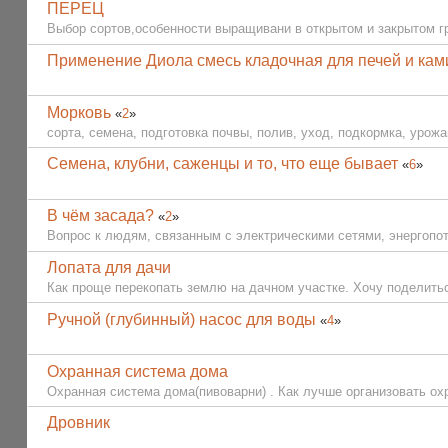
ПЕРЕЦ
Выбор сортов,особенности выращивани в открытом и закрытом гру
Применение Диола смесь кладочная для печей и ка
Морковь
«
2
»
сорта, семена, подготовка почвы, полив, уход, подкормка, урожай
Семена, клубни, саженцы и то, что еще бывает
«
6
»
В чём засада?
«
2
»
Вопрос к людям, связанным с электрическими сетями, энергопотр
Лопата для дачи
Как проще перекопать землю на дачном участке. Хочу поделитьс
Ручной (глубинный) насос для воды
«
4
»
Охранная система дома
Охранная система дома(пивоварни) . Как лучше организовать ох
Дровник