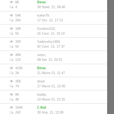
8K
Bitner
,
4
30 Нояб. 21, 09:40
54K
kuker79
,
204
17 Окт. 21, 17:13
18K
Goodvin210
,
55
16 Сент. 21, 10:14
32K
Sadovskiy1404
,
50
02 Сент. 21, 17:37
40K
serjrv
,
115
09 Авг. 21, 02:01
415K
Bitner
,
2K
21 Июля 21, 11:47
35K
droid
,
74
17 Июля 21, 12:00
8K
buddy
,
48
14 Июня 21, 22:16
104K
C-Bell
,
242
30 Апр. 21, 13:08