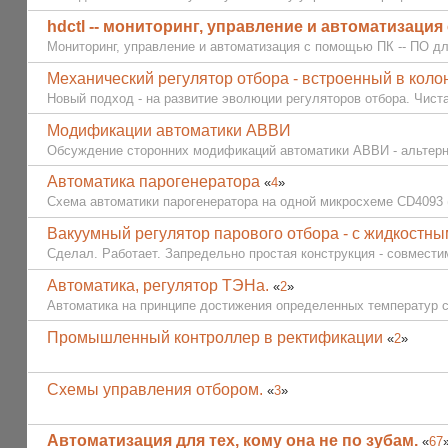
hdctl -- мониторинг, управление и автоматизаци
Мониторинг, управление и автоматизация с помощью ПК -- ПО д
Механический регулятор отбора - встроенный в колон
Новый подход - на развитие эволюции регуляторов отбора. Чиста
Модификации автоматики АВВИ
Обсуждение сторонних модификаций автоматики АВВИ - альтерна
Автоматика парогенератора
«
4
»
Схема автоматики парогенератора на одной микросхеме CD4093 
Вакуумный регулятор парового отбора - с жидкостны
Сделал. Работает. Запредельно простая конструкция - совмести
Автоматика, регулятор ТЭНа.
«
2
»
Автоматика на принципе достижения определенных температур с р
Промышленный контроллер в ректификации
«
2
»
Схемы управления отбором.
«
3
»
Автоматизация для тех, кому она не по зубам.
«
67