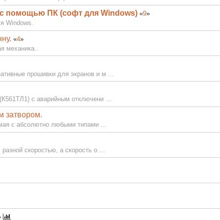
я с помощью ПК (софт для Windows)
«
9
»
ля Windows.
ну.
«
4
»
я механика..
тивные прошивки для экранов и м ...
(К561ТЛ1) с аварийным отключени ...
м затвором.
мая с абсолютно любыми типами ...
азной скоростью, а скорость о ...
»