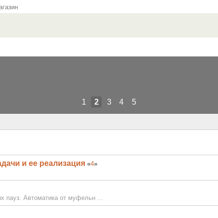
газин
1
2
3
4
5
адачи и ее реализация
«
4
»
х пауз. Автоматика от муфельн ...