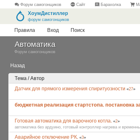
Форум самогонщиков
Сайт
Барахолка
Ма
ХоумДистиллер
форум самогонщиков
Правила
Вход
Поиск
Автоматика
Форум самогонщиков
Назад
Тема / Автор
Датчик для прямого измерения спиритуозности
«
27
»
бюджетная реализация стартстопа. постановка з
Готовая автоматика для варочного котла.
«
2
»
автоматика без ардуино, готовый контроллер нагрева и временны
Аварийное отключение РК.
«
3
»