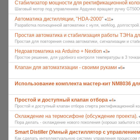
Стабилизатор мощности для ректификационной кол
Шаговый мотор под управлением Ардуино вращает ручку GT50О0
Автоматика дистилляции, "HDA-2000"
«
11
»
Разработка полноценной автоматики с нуля, worklog, долгострой
Простая автоматика и стабилизация работы ТЭНа дл
Простая для повторения схема автоматики, сигнализации и стаб
Недоавтоматика на Arduino + Nextion
«
3
»
Простое решение, для удобного контроля температуры в 3 точка
Клапан для автоматизации - своими руками
«
6
»
Использование комплекта мастер-кит NM8036 дл
Простой и доступный клапан отбора
«
4
»
Простой и доступный клапан отбора спирта ректификационной кол
Охлаждение на термосифоне (обсуждение проекта).
Пора делать - охлаждение нового поколения (хорошо забытого ст
Smart Distiller (Умный дистиллятор с управление
Как сделать интеллектуальную систему управления процессом пе