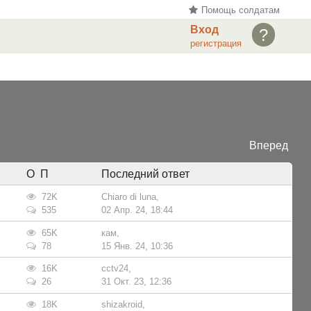
Помощь солдатам
Вход
?
регистрация
Вперед
О П
Последний ответ
72K
Сhiaro di luna
,
535
02 Апр. 24, 18:44
65K
кам
,
78
15 Янв. 24, 10:36
16K
cctv24
,
26
31 Окт. 23, 12:36
18K
shizakroid
,