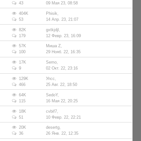
43
09 Мая 23, 08:58
404K
Phisik
,
53
14 Апр. 23, 21:07
82K
gxtkjdjl
,
179
12 Февр. 23, 16:09
57K
Миша Z
,
100
29 Нояб. 22, 16:35
17K
Semo
,
9
02 Окт. 22, 23:16
129K
Упсс
,
466
25 Авг. 22, 18:50
64K
SedoY
,
115
16 Мая 22, 20:25
18K
cvbif7
,
51
10 Февр. 22, 22:21
20K
desertg
,
36
26 Янв. 22, 12:35