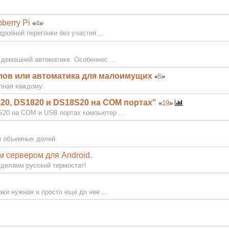
berry Pi
«
4
»
робной перегонки без участия ...
 домашней автоматике. Особеннос ...
лов или автоматика для малоимущих
«
5
»
пная каждому.
20, DS1820 и DS18S20 на СОМ портах"
«
19
»
20 на COM и USB портах компьютер ...
и объемных долей.
 сервером для Android.
Сделаем русский термостат!
ки нужная и просто еще до нее ...