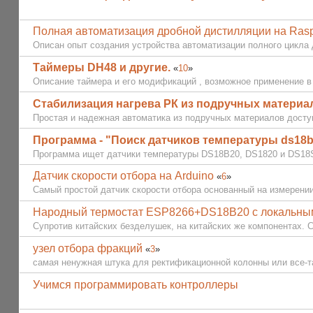
Полная автоматизация дробной дистилляции на Rasp
Описан опыт создания устройства автоматизации полного цикла д
Таймеры DH48 и другие.
«
10
»
Описание таймера и его модификаций , возможное применение в
Стабилизация нагрева РК из подручных материа
Простая и надежная автоматика из подручных материалов досту
Программа - "Поиск датчиков температуры ds18b
Программа ищет датчики температуры DS18B20, DS1820 и DS18S
Датчик скорости отбора на Arduino
«
6
»
Самый простой датчик скорости отбора основанный на измерени
Народный термостат ESP8266+DS18B20 с локальным
Супротив китайских безделушек, на китайских же компонентах. 
узел отбора фракций
«
3
»
самая ненужная штука для ректификационной колонны или все-та
Учимся программировать контроллеры