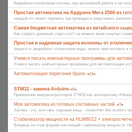
Аварийное отключение колоны, при автономной работе и не толь
Простая автоматика на Ардуино Мега 2560 из го
каждый кто может припаять три проводка и закручивать винтики 
Самая бюджетная автоматика из китайского сырь
Как собрать дешевый старт-стоп? на момент моей покупки стоим
Простая и надежная защита колонны от отключе
защита от аварийного отключения воды. можно приспособить в пр
Учимся писать компьютерные программы для автома
Учимся писать компьютерные программы для автоматизации уст
Автоматизация перегонки браги.
«
24
»
STM32 - замена Arduino
«
6
»
Применение микроконтроллеров STM32 как альтернативу Arduino
Моя автоматика из готовых составных частей.
«
3
»
Халява - это, все-таки, хорошая вещь - позволяет без особого тр
Стабилизатор мощности на HLW8012 + электросчетч
Впервые на этом форуме настоящий стабилизатор мощности. Не за