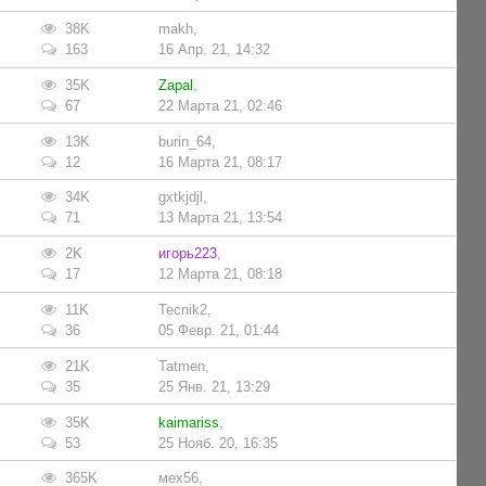
38K
makh
,
163
16 Апр. 21, 14:32
35K
Zapal
,
67
22 Марта 21, 02:46
13K
burin_64
,
12
16 Марта 21, 08:17
34K
gxtkjdjl
,
71
13 Марта 21, 13:54
2K
игорь223
,
17
12 Марта 21, 08:18
11K
Tecnik2
,
36
05 Февр. 21, 01:44
21K
Tatmen
,
35
25 Янв. 21, 13:29
35K
kaimariss
,
53
25 Нояб. 20, 16:35
365K
мех56
,