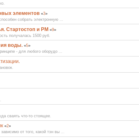
ко.
товых элементов
«
3
»
способен собрать электронную ...
я. Стартостоп и РМ
«
9
»
ость получалась 1500 руб.
ния воды.
«
5
»
инципе - для любого оборудо ...
тизации.
ановок.
.
уда сваять что-то стоящее.
ик
«
2
»
висимо от того, какой тэн вы ...