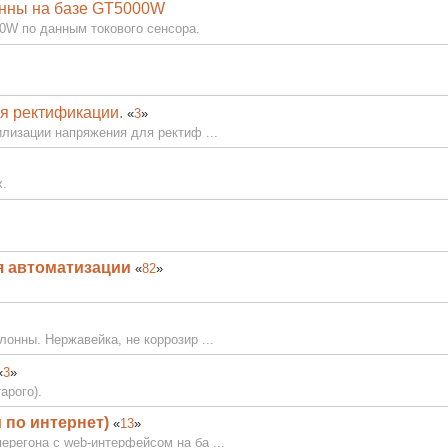
онны на базе GT5000W
W по данным токового сенсора.
.
я ректификации.
«
3
»
илизации напряжения для ректиф ...
х.
я автоматизации
«
82
»
онны. Нержавейка, не коррозир ...
«
3
»
арого).
м по интернет)
«
13
»
регона с web-интерфейсом на ба ...