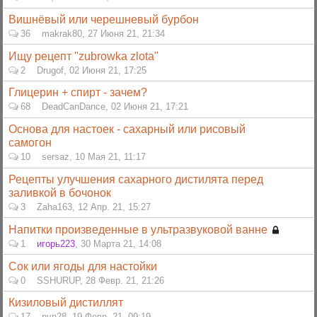
Вишнёвый или черешневый бурбон
36
makrak80
,
27 Июня 21, 21:34
Ищу рецепт "zubrowka zlota"
2
Drugof
,
02 Июня 21, 17:25
Глицерин + спирт - зачем?
68
DeadCanDance
,
02 Июня 21, 17:21
Основа для настоек - сахарный или рисовый
самогон
10
sersaz
,
10 Мая 21, 11:17
Рецепты улучшения сахарного дистилята перед
заливкой в бочонок
3
Zaha163
,
12 Апр. 21, 15:27
Напитки произведенные в ультразвуковой ванне
1
игорь223
,
30 Марта 21, 14:08
Сок или ягоды для настойки
0
SSHURUP
,
28 Февр. 21, 21:26
Кизиловый дистиллят
17
pvn28
,
19 Февр. 21, 09:19