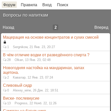
Форум
Правила
Вход
Поиск
Вопросы по напиткам
Назад
2
Вперед
Мацерация на основе концентратов и сухих смесей
1
Sergnikow
,
21 Янв. 23, 20:27
В чём отличие водки от разведённого спирта ?
28
Olkan
,
13 Янв. 23, 02:48
Новогодняя настойка на мандаринах, запах
ацетона.
2
Кавалар
,
12 Янв. 23, 07:24
Сливовый сидр
0
Alexey_wine
,
26 Дек. 22, 18:51
Виски- послевкусие
13
Progress
,
22 Нояб. 22, 11:26
Самогон на багульнике.