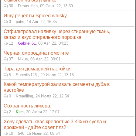
30
Dimas_fish
,
09 Сент. 22, 13:39
Ищу рецепты Spiced whisky
0
patis
,
14 Авг. 22, 16:35
Отфильтровал наливку через стиранную ткань,
запах и вкус стирального порошка
12
Gabriel 61
,
08 Авг. 22, 04:23
Черная смородина помогите
37
Nikus
,
03 Авг. 22, 00:01
Тара для домашней настойки
5
Superfly123
,
29 Июля 22, 13:15
Какой температурой заливать сегменты дуба в
настойке
0
Kreadlling
,
24 Июля 22, 12:54
Сохранность ликера.
2
Klim
,
20 Июля 22, 17:07
Хочу сделать квас крепостью 3-4% из сусла и
дрожжей - дайте совет плз?
10
546
,
15 Июня 22, 09:54