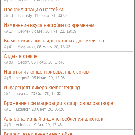
Про фильтрацию настойки
13
Hairasty
,
11 Февр. 21, 03:02
Изменение вкуса настойки со временем
17
Сергей Исаев
,
20 Янв. 21, 19:39
Вымораживание выдержанных дистиллятов
41
Амфитон
,
06 Нояб. 20, 16:33
Отдых в стекле
80
SedoY
,
05 Нояб. 20, 17:48
Напитки из концентрированных соков
5
olegns2
,
05 Нояб. 20, 12:08
Ищу рецепт ликера kleiner feigling
1
nososa
,
20 Окт. 20, 14:33
Брожение при мацерации в спиртовом растворе
1
azgalorr
,
23 Сент. 20, 05:20
Альтернативный вид употребления алкоголя
3
Volcano
,
19 Авг. 20, 17:48
Вопрос по вишневой настойке