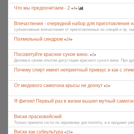
Что мы предпочитаем - 2
«
4
»
Впечатления - очередной набор для приготовления на
субъективные впечатления от приготовленных из специй и пр. нап
Похмельный синдром
«
24
»
Посоветуйте красное сухое вино.
«
2
»
Делимся своим опытом дегустации красного сухого вина. Про дру
Почему спирт имеет неприятный привкус и как с эти
От медового самогона крысы не дохнут
«
2
»
Я фигею! Первый раз в жизни вышел мутный самогон
Виски прасковейский
Только приняли госты по зерновому дистилляту, а в продаже уже
Виски как субкультура
«
15
»