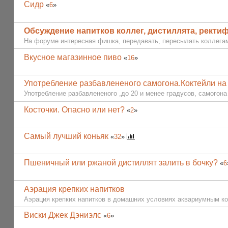
Сидр
«
6
»
Обсуждение напитков коллег, дистиллята, ректифи
На форуме интересная фишка, передавать, пересылать коллегам 
Вкусное магазинное пиво
«
16
»
Употребление разбавлененого самогона.Коктейли на 
Употребление разбавлененого ,до 20 и менее градусов, самогона 
Косточки. Опасно или нет?
«
2
»
Cамый лучший коньяк
«
32
»
Пшеничный или ржаной дистиллят залить в бочку?
«
6
Аэрация крепких напитков
Аэрация крепких напитков в домашних условиях аквариумным к
Виски Джек Дэниэлс
«
6
»