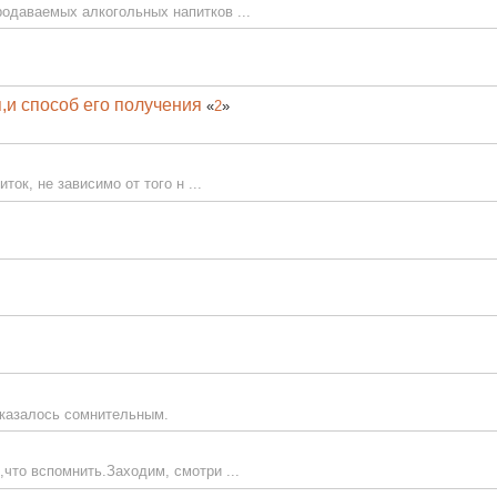
одаваемых алкогольных напитков ...
,и способ его получения
«
2
»
ток, не зависимо от того н ...
оказалось сомнительным.
что вспомнить.Заходим, смотри ...