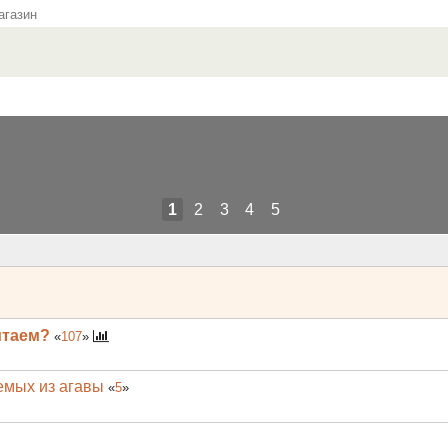
газин
1
2
3
4
5
итаем?
«
107
»
емых из агавы
«
5
»