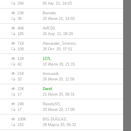
294
05 Авг. 21, 14:03
23K
Bernder
,
36
25 Июня 21, 14:03
46K
АИС50
,
105
26 Апр. 21, 08:29
71K
Alexander_Smirnov
,
108
26 Окт. 20, 07:51
12K
127L
,
42
10 Июля 20, 21:15
21K
большой
,
32
26 Июня 20, 11:58
22K
Daniil
,
17
21 Июня 20, 08:31
24K
RaxetuSS
,
17
20 Июня 20, 17:00
100K
BIG DUGLAS
,
152
28 Марта 20, 05:32