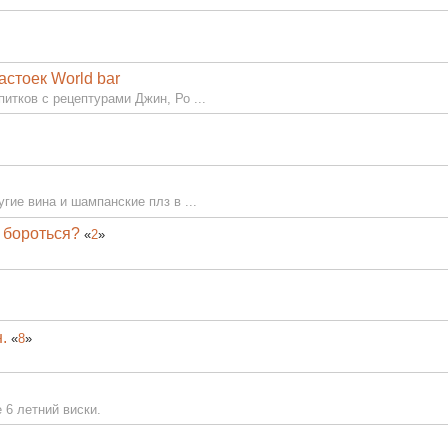
стоек World bar
итков с рецептурами Джин, Ро ...
гие вина и шампанские плз в ...
м бороться?
«
2
»
.
«
8
»
 6 летний виски.