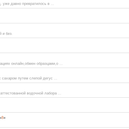
. уже давно превратилось в ...
 и без.
ациях онлайн,обмен образцами,о ...
с сахаром путем слепой дегус ...
аттестованной водочной лабора ...
«
8
»