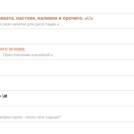
ката, настоек, наливок и прочего.
«
62
»
свои напитки для дегустации и ...
его основе.
. Приготовление коктейлей н ...
»
омпрессором - плохо или хорошо?