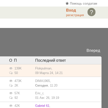
Помощь солдатам
Вход
?
регистрация
Вперед
О П
Последний ответ
139K
Flokpulman
,
50
09 Марта 24, 14:21
473K
DIMA1965
,
2K
Сегодня
, 11:20
57K
Eric_r
,
92
01 Авг. 26, 19:19
42K
Gabriel 61
,