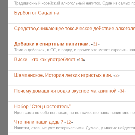
Традиционный корейский алкогольный напиток. Один из самых пр
Бурбон от Gagarin-a
Средство,снижающее токсическое действие алкоголя
Добавки к спиртным напиткам.
«
31
»
Тема о добавках, в СС, в водку, и прочее что может скрасить напи
Виски - кто как употребляет
«
10
»
Шампанское. История легких игристых вин.
«
2
»
Почему домашняя водка вкуснее магазинной
«
34
»
Набор "Отец настоятель"
Идея сама по себе неплохая, но вот качество наполнения мне п
Что пили наши деды?
«
12
»
Напитки, ставшие уже историческими. Думаю, у многих найдется,