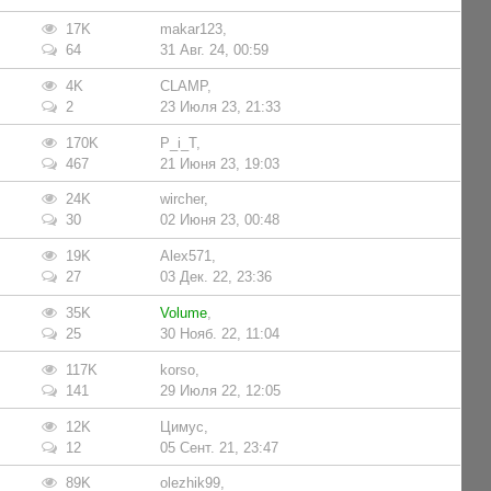
17K
makar123
,
64
31 Авг. 24, 00:59
4K
CLAMP
,
2
23 Июля 23, 21:33
170K
P_i_T
,
467
21 Июня 23, 19:03
24K
wircher
,
30
02 Июня 23, 00:48
19K
Alex571
,
27
03 Дек. 22, 23:36
35K
Volume
,
25
30 Нояб. 22, 11:04
117K
korso
,
141
29 Июля 22, 12:05
12K
Цимус
,
12
05 Сент. 21, 23:47
89K
olezhik99
,