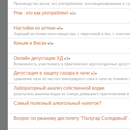
Производство виски, его употребление, коллекционирование и т.д
Ром - кто как употребляет
«
2
»
Настойки из аптеки
«
6
»
Хороший источник оного вещества, с перегонкой и без, с очисткой
Коньяк и Виски
«
6
»
Онлайн дегустации ХД
«
3
»
Возможность участвовать в практических круглогодичных дегуст
Дегустация в защиту сахара в чаче
«
2
»
сравнение чачи из чистого виноградного сока и чачи из отжимок 
Лабораторный анализ собственной водки
результаты анализа водки из спитра домашнего приготовления в 
Самый полезный алкогольный напиток?
Вопрос по ржаному дистиляту "Полугар Солодовый"