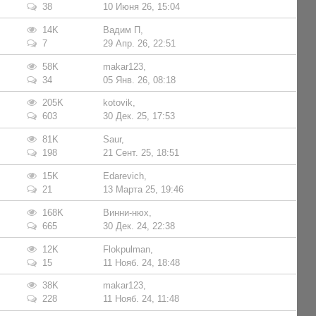
38
10 Июня 26, 15:04
14K
Вадим П
,
7
29 Апр. 26, 22:51
58K
makar123
,
34
05 Янв. 26, 08:18
205K
kotovik
,
603
30 Дек. 25, 17:53
81K
Saur
,
198
21 Сент. 25, 18:51
15K
Edarevich
,
21
13 Марта 25, 19:46
168K
Винни-нюх
,
665
30 Дек. 24, 22:38
12K
Flokpulman
,
15
11 Нояб. 24, 18:48
38K
makar123
,
228
11 Нояб. 24, 11:48