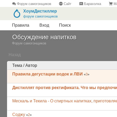
Форум самогонщиков
Сайт
Барахолка
Ма
ХоумДистиллер
форум самогонщиков
Правила
Вход
Поиск
Обсуждение напитков
Форум самогонщиков
Назад
Тема / Автор
Правила дегустации водок и ЛВИ
«
3
»
Дистиллят против ректификата. Что мы предпоч
Мескаль и Текила - О спиртных напитках, приготовля
Соджу
«
2
»